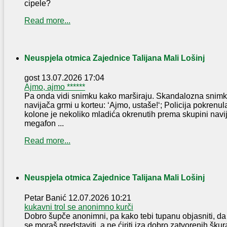
cipele?
Read more...
Neuspjela otmica Zajednice Talijana Mali Lošinj
gost
13.07.2026 17:04
Ajmo, ajmo ******
Pa onda vidi snimku kako marširaju. Skandalozna snimka 
navijača grmi u korteu: ‘Ajmo, ustaše!‘; Policija pokrenu
kolone je nekoliko mladića okrenutih prema skupini navij
megafon ...
Read more...
Neuspjela otmica Zajednice Talijana Mali Lošinj
Petar Banić
12.07.2026 10:21
kukavni trol se anonimno kurči
Dobro šupče anonimni, pa kako tebi tupanu objasniti, 
se moraš predstaviti, a ne ćiriti iza dobro zatvorenih škur