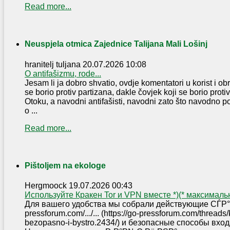
Read more...
Neuspjela otmica Zajednice Talijana Mali Lošinj
hranitelj tuljana
20.07.2026 10:08
O antifašizmu, rode...
Jesam li ja dobro shvatio, ovdje komentatori u korist i o
se borio protiv partizana, dakle čovjek koji se borio proti
Otoku, a navodni antifašisti, navodni zato što navodno p
o ...
Read more...
Pištoljem na ekologe
Hergmoock
19.07.2026 00:43
Используйте Кракен Tor и VPN вместе *)(* максимал
Для вашего удобства мы собрали действующие СЃР°Р
pressforum.com/.../... (https://go-pressforum.com/thread
bezopasno-i-bystro.2434/) и безопасные способы вх