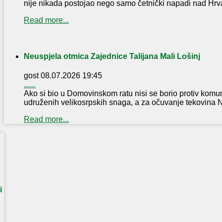
nije nikada postojao nego samo četnički napadi nad Hrv
Read more...
Neuspjela otmica Zajednice Talijana Mali Lošinj
gost
08.07.2026 19:45
......
Ako si bio u Domovinskom ratu nisi se borio protiv komun
udruženih velikosrpskih snaga, a za očuvanje tekovina NOB
Read more...
i