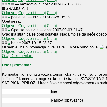
0
0
#
!!!
—
nezadovoljni gost
2007-08-18 23:06
!!! SRAMOTA !!!
Odgovori
Odgovori i citiraj
Citiraj
0
0
#
posjetitelj
—
HZ
2007-08-28 16:23
Opet ne radi!
Odgovori
Odgovori i citiraj
Citiraj
0
0
#
Opet se pojavila
—
gost
2007-09-03 21:47
Gradska stranica se opet pojavila. Nadajmo se da neće opet ot
Odgovori
Odgovori i citiraj
Citiraj
0
0
#
he he
2007-10-15 23:37
Osrednje. Malo infomacija. Sve u sve ... Moze puno bolje.
Odgovori
Odgovori i citiraj
Citiraj
Osvježi komentare
Dodaj komentar
Komentari koji nemaju veze s temom članka uz koji su uneseni
"off topic" komentara mogu se koristiti stranice SVAŠTARA
SATIRIČKI PRILOZI. Uredništvo ne snosi odgovornost za sadr
Ime
Naslov (obavezno)