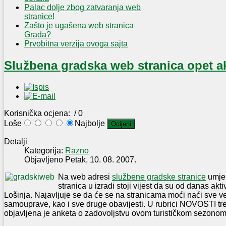
Palac dolje zbog zatvaranja web
stranice!
Zašto je ugašena web stranica
Grada?
Prvobitna verzija ovoga sajta
Službena gradska web stranica opet a
Korisnička ocjena:
/ 0
Loše
Najbolje
Detalji
Kategorija:
Razno
Objavljeno Petak, 10. 08. 2007.
Na web adresi
službene gradske stranice
umjes
stranica u izradi stoji vijest da su od danas ak
Lošinja. Najavljuje se da će se na stranicama moći naći sve ve
samouprave, kao i sve druge obavijesti. U rubrici NOVOSTI tr
objavljena je anketa o zadovoljstvu ovom turističkom sezonom