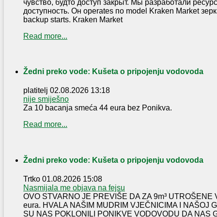
чувство, будто доступ закрыт. Мы разработали ресур
доступность. Он operates по model Kraken Market зерка
backup starts. Kraken Market
Read more...
Žedni preko vode: Kušeta o pripojenju vodovoda
platitelj
02.08.2026 13:18
nije smiješno
Za 10 bacanja smeća 44 eura bez Ponikva.
Read more...
Žedni preko vode: Kušeta o pripojenju vodovoda
Trtko
01.08.2026 15:08
Nasmijala me objava na fejsu
OVO STVARNO JE PREVIŠE DA ZA 9m³ UTROŠENE 
eura. HVALA NAŠIM MUDRIM VJEČNICIMA I NAŠOJ
SU NAS POKLONILI PONIKVE VODOVODU DA NAS 