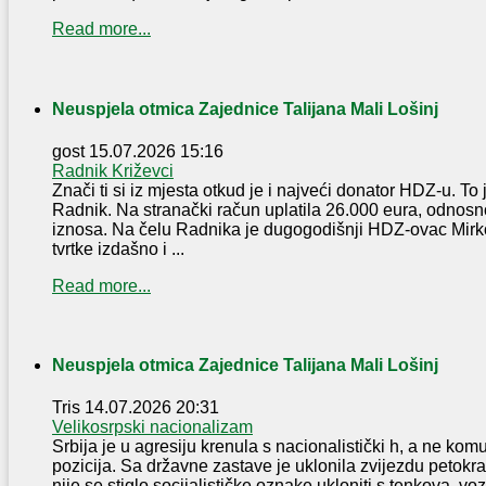
Read more...
Neuspjela otmica Zajednice Talijana Mali Lošinj
gost
15.07.2026 15:16
Radnik Križevci
Znači ti si iz mjesta otkud je i najveći donator HDZ-u. To 
Radnik. Na stranački račun uplatila 26.000 eura, odnosn
iznosa. Na čelu Radnika je dugogodišnji HDZ-ovac Mirko
tvrtke izdašno i ...
Read more...
Neuspjela otmica Zajednice Talijana Mali Lošinj
Tris
14.07.2026 20:31
Velikosrpski nacionalizam
Srbija je u agresiju krenula s nacionalistički h, a ne komu
pozicija. Sa državne zastave je uklonila zvijezdu petokra
nije se stiglo socijalističke oznake ukloniti s tenkova, vozi