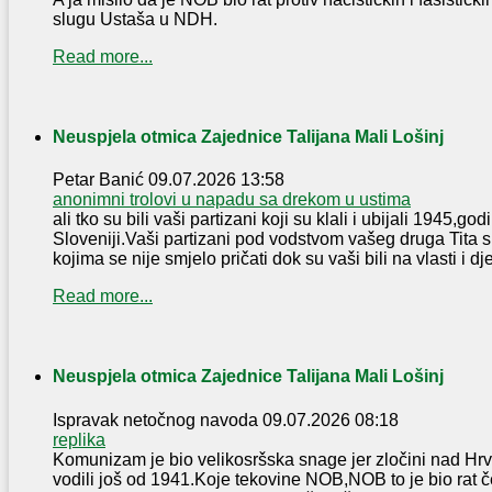
slugu Ustaša u NDH.
Read more...
Neuspjela otmica Zajednice Talijana Mali Lošinj
Petar Banić
09.07.2026 13:58
anonimni trolovi u napadu sa drekom u ustima
ali tko su bili vaši partizani koji su klali i ubijali 1945,g
Sloveniji.Vaši partizani pod vodstvom vašeg druga Tita s
kojima se nije smjelo pričati dok su vaši bili na vlasti i djec
Read more...
Neuspjela otmica Zajednice Talijana Mali Lošinj
Ispravak netočnog navoda
09.07.2026 08:18
replika
Komunizam je bio velikosršska snage jer zločini nad Hr
vodili još od 1941.Koje tekovine NOB,NOB to je bio rat 