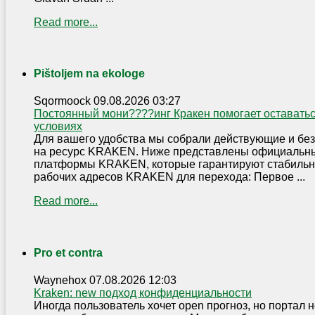
Read more...
Pištoljem na ekologe
Sqormoock
09.08.2026 03:27
Постоянный мони????инг Кракен помогает оставать
условиях
Для вашего удобства мы собрали действующие и бе
на ресурс KRAKEN. Ниже представлены официальны
платформы KRAKEN, которые гарантируют стабильн
рабочих адресов KRAKEN для перехода: Первое ...
Read more...
Pro et contra
Waynehox
07.08.2026 12:03
Kraken: new подход конфиденциальности
Иногда пользователь хочет open прогноз, но портал н