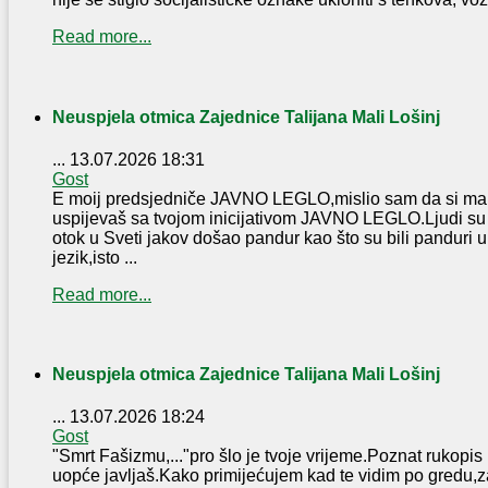
Read more...
Neuspjela otmica Zajednice Talijana Mali Lošinj
...
13.07.2026 18:31
Gost
E moij predsjedniče JAVNO LEGLO,mislio sam da si malo 
uspijevaš sa tvojom inicijativom JAVNO LEGLO.Ljudi su t
otok u Sveti jakov došao pandur kao što su bili panduri u J
jezik,isto ...
Read more...
Neuspjela otmica Zajednice Talijana Mali Lošinj
...
13.07.2026 18:24
Gost
"Smrt Fašizmu,..."pro šlo je tvoje vrijeme.Poznat rukopis
uopće javljaš.Kako primijećujem kad te vidim po gredu,z