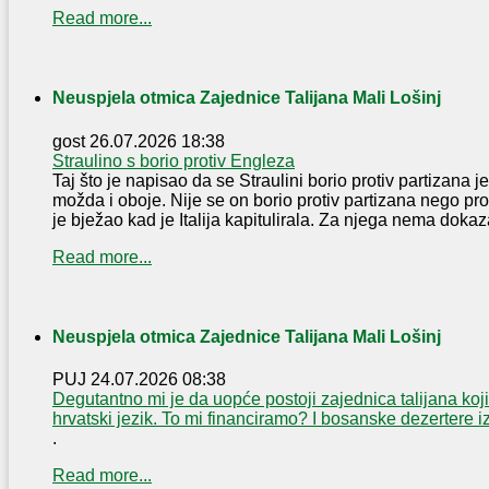
Read more...
Neuspjela otmica Zajednice Talijana Mali Lošinj
gost
26.07.2026 18:38
Straulino s borio protiv Engleza
Taj što je napisao da se Straulini borio protiv partizana je 
možda i oboje. Nije se on borio protiv partizana nego pr
je bježao kad je Italija kapitulirala. Za njega nema dokaza 
Read more...
Neuspjela otmica Zajednice Talijana Mali Lošinj
PUJ
24.07.2026 08:38
Degutantno mi je da uopće postoji zajednica talijana koji
hrvatski jezik. To mi financiramo? I bosanske dezertere 
.
Read more...