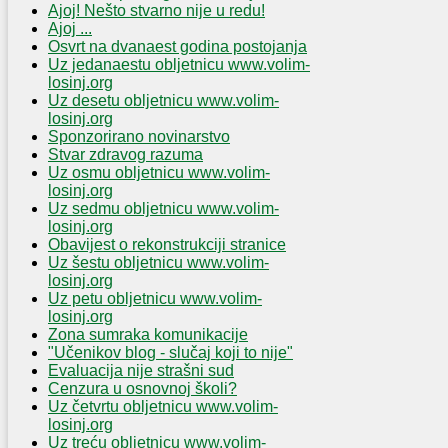
Ajoj! Nešto stvarno nije u redu!
Ajoj ...
Osvrt na dvanaest godina postojanja
Uz jedanaestu obljetnicu www.volim-
losinj.org
Uz desetu obljetnicu www.volim-
losinj.org
Sponzorirano novinarstvo
Stvar zdravog razuma
Uz osmu obljetnicu www.volim-
losinj.org
Uz sedmu obljetnicu www.volim-
losinj.org
Obavijest o rekonstrukciji stranice
Uz šestu obljetnicu www.volim-
losinj.org
Uz petu obljetnicu www.volim-
losinj.org
Zona sumraka komunikacije
"Učenikov blog - slučaj koji to nije"
Evaluacija nije strašni sud
Cenzura u osnovnoj školi?
Uz četvrtu obljetnicu www.volim-
losinj.org
Uz treću obljetnicu www.volim-