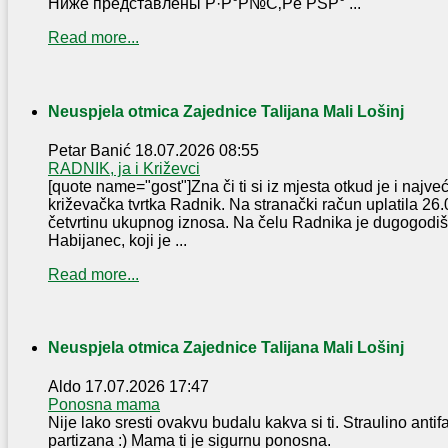
Ниже представлены Р·Р°Р№С‚Рё РЅР° ...
Read more...
Neuspjela otmica Zajednice Talijana Mali Lošinj
Petar Banić
18.07.2026 08:55
RADNIK, ja i Križevci
[quote name="gost"]Zna či ti si iz mjesta otkud je i najve
križevačka tvrtka Radnik. Na stranački račun uplatila 2
četvrtinu ukupnog iznosa. Na čelu Radnika je dugogodi
Habijanec, koji je ...
Read more...
Neuspjela otmica Zajednice Talijana Mali Lošinj
Aldo
17.07.2026 17:47
Ponosna mama
Nije lako sresti ovakvu budalu kakva si ti. Straulino antifa
partizana :) Mama ti je sigurnu ponosna.