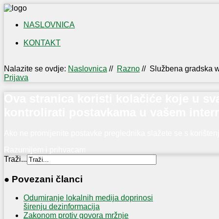
NASLOVNICA
KONTAKT
IZLOŽBA
NAŠI
Nalazite se ovdje:
Naslovnica
//
Razno
//
Službena gradska we
OTOČANI
Prijava
U
PRVOM
Ova stranica koristi kolačiće koje u 
SVJETSKOM
kontrolirati postavkama u vašem inter
RATU
Ako ne promijenite postavke preglednika slažete se s korište
Razumijem i prihvacam
Traži...
● Povezani članci
Odumiranje lokalnih medija doprinosi
širenju dezinformacija
Zakonom protiv govora mržnje