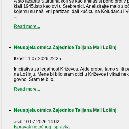
A što faćarite Štarulina koji se kao antifašist borio protiv
klali 1945.isto kao ovi u Srebrenici. Analizirajte malo zl
kojemu su naši vrli partizani dali kućicu na Koludarcu i 
...
Read more...
Neuspjela otmica Zajednice Talijana Mali Lošinj
IGost
11.07.2026 22:25
.....
Inicijativa za legalnost Križevca. Ajde probaj tamo silit
na Lošinju. Mene bi bilo sram otići u Križevce i vikati ne
govno. Sram te bilo.
Read more...
Neuspjela otmica Zajednice Talijana Mali Lošinj
asdf
10.07.2026 14:02
Ispravak netočnog ispravka