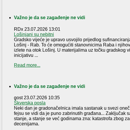
Važno je da se zagađenje ne vidi
RDx
23.07.2026 13:01
Lošinjani su nebitni
Gradsko vijeće je upravo usvojilo prijedlog sufinanciranja
Lošinj - Rab. To će omogućiti stanovnicima Raba i njih
izlete na otok Lošinj. U materijalima uz točku gradskog v
inicijativu ...
Read more...
Važno je da se zagađenje ne vidi
gost
23.07.2026 10:35
Škverska posla
Neki dan je gradonačelnica imala sastanak u svezi oneč
fejsu se vidi da je puno zabrinutih građana... Zaključak s
stanje, a stanje se već godinama zna: katastrofa zbog za
decenijama.