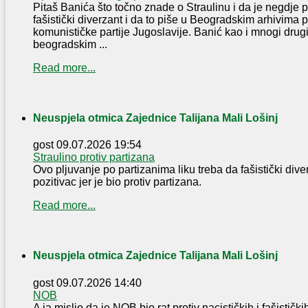
Pitaš Banića što točno znade o Straulinu i da je negdje p
fašistički diverzant i da to piše u Beogradskim arhivima 
komunističke partije Jugoslavije. Banić kao i mnogi drugi
beogradskim ...
Read more...
Neuspjela otmica Zajednice Talijana Mali Lošinj
gost
09.07.2026 19:54
Straulino protiv partizana
Ovo pljuvanje po partizanima liku treba da fašistički div
pozitivac jer je bio protiv partizana.
Read more...
Neuspjela otmica Zajednice Talijana Mali Lošinj
gost
09.07.2026 14:40
NOB
A ja mislio da je NOB bio rat protiv nacističkih i fašistički