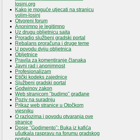
losinj.org
Kako je moguće utjecati na stranicu
volim-losinj
Otvoreni forum
Anonimno je legitimno
Uz drugu obljetnicu sajta
Proradio službeni gradski portal
Rebalans proračuna i druge teme
U povodu dviju obljetnica
Obljetnice
Pravila za komentiranje članaka
Javni rad i anonimnost
Profesionalizam
Etički kodeks zajednice
Službeni gradski portal
Godwinov zakon
Web stranicom "budimo" građane
Poziv na suradnju
Prikaz web stranice u Otočkom
vjesniku
O razlozima i povodu otvaranja ove
stranice
Dosje "Godimento": Buka iz kafića
ušutkala raspravu na forumu gradskog
portala