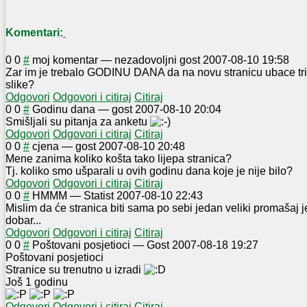
Komentari:
0
0
#
moj komentar
—
nezadovoljni gost
2007-08-10 19:58
Zar im je trebalo GODINU DANA da na novu stranicu ubace tri r
slike?
Odgovori
Odgovori i citiraj
Citiraj
0
0
#
Godinu dana
—
gost
2007-08-10 20:04
Smišljali su pitanja za anketu
Odgovori
Odgovori i citiraj
Citiraj
0
0
#
cjena
—
gost
2007-08-10 20:48
Mene zanima koliko košta tako lijepa stranica?
Tj. koliko smo ušparali u ovih godinu dana koje je nije bilo?
Odgovori
Odgovori i citiraj
Citiraj
0
0
#
HMMM
—
Statist
2007-08-10 22:43
Mislim da će stranica biti sama po sebi jedan veliki promašaj j
dobar...
Odgovori
Odgovori i citiraj
Citiraj
0
0
#
Poštovani posjetioci
—
Gost
2007-08-18 19:27
Poštovani posjetioci
Stranice su trenutno u izradi
Još 1 godinu
Odgovori
Odgovori i citiraj
Citiraj