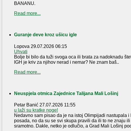
BANANU.
Read more...
Guranje deve kroz ušicu igle
Lopova
29.07.2026 06:15
Uhvati
Bolje bi bilo da tuži svoga oca ili brata za nadoknadu šte
IGH je kriv za njihov nerad i nemar? Ne znam baš..
Read more...
Neuspjela otmica Zajednice Talijana Mali Lošinj
Petar Banić
27.07.2026 11:55
u laži su kratke noge!
Nedavno sam pisao da je na istoj Olimpijadi nastupala i 
posada, no da su se svi skupa pravili da ili to ne znaju ili
sramotno. Dakle, netko je odlučio, a Grad Mali Lošinj pod