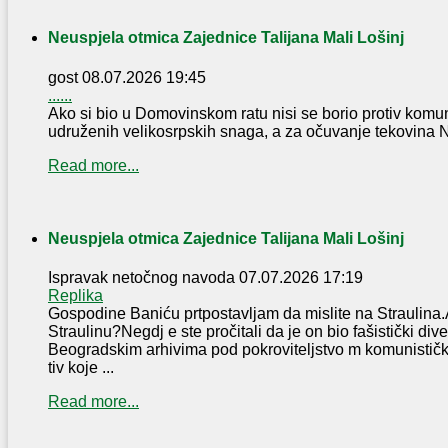
Neuspjela otmica Zajednice Talijana Mali Lošinj
gost
08.07.2026 19:45
......
Ako si bio u Domovinskom ratu nisi se borio protiv komun
udruženih velikosrpskih snaga, a za očuvanje tekovina NOB
Read more...
Neuspjela otmica Zajednice Talijana Mali Lošinj
Ispravak netočnog navoda
07.07.2026 17:19
Replika
Gospodine Baniću prtpostavljam da mislite na Straulina.
Straulinu?Negdj e ste pročitali da je on bio fašistički dive
Beogradskim arhivima pod pokroviteljstvo m komunističke
tiv koje ...
Read more...