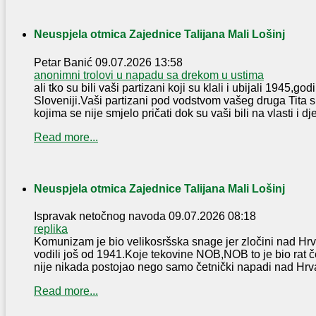
Neuspjela otmica Zajednice Talijana Mali Lošinj
Petar Banić
09.07.2026 13:58
anonimni trolovi u napadu sa drekom u ustima
ali tko su bili vaši partizani koji su klali i ubijali 1945,g
Sloveniji.Vaši partizani pod vodstvom vašeg druga Tita s
kojima se nije smjelo pričati dok su vaši bili na vlasti i djec
Read more...
Neuspjela otmica Zajednice Talijana Mali Lošinj
Ispravak netočnog navoda
09.07.2026 08:18
replika
Komunizam je bio velikosršska snage jer zločini nad Hr
vodili još od 1941.Koje tekovine NOB,NOB to je bio rat 
nije nikada postojao nego samo četnički napadi nad Hrv
Read more...