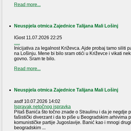
Read more...
Neuspjela otmica Zajednice Talijana Mali Lošinj
IGost
11.07.2026 22:25
.....
Inicijativa za legalnost Križevca. Ajde probaj tamo silit
na Lošinju. Mene bi bilo sram otići u Križevce i vikati ne
govno. Sram te bilo.
Read more...
Neuspjela otmica Zajednice Talijana Mali Lošinj
asdf
10.07.2026 14:02
Ispravak netočnog ispravka
Pitaš Banića što točno znade o Straulinu i da je negdje p
fašistički diverzant i da to piše u Beogradskim arhivima 
komunističke partije Jugoslavije. Banić kao i mnogi drugi
beogradskim ...