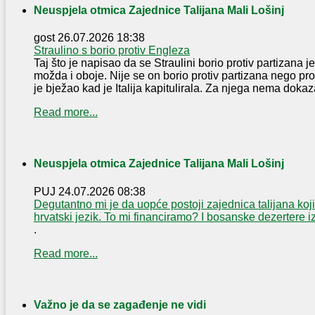
Neuspjela otmica Zajednice Talijana Mali Lošinj
gost
26.07.2026 18:38
Straulino s borio protiv Engleza
Taj što je napisao da se Straulini borio protiv partizana je 
možda i oboje. Nije se on borio protiv partizana nego pr
je bježao kad je Italija kapitulirala. Za njega nema dokaza 
Read more...
Neuspjela otmica Zajednice Talijana Mali Lošinj
PUJ
24.07.2026 08:38
Degutantno mi je da uopće postoji zajednica talijana koji
hrvatski jezik. To mi financiramo? I bosanske dezertere 
.
Read more...
Važno je da se zagađenje ne vidi