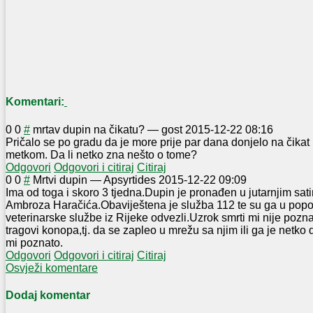
Komentari:
0
0
#
mrtav dupin na čikatu?
—
gost
2015-12-22 08:16
Pričalo se po gradu da je more prije par dana donjelo na čika
metkom. Da li netko zna nešto o tome?
Odgovori
Odgovori i citiraj
Citiraj
0
0
#
Mrtvi dupin
—
Apsyrtides
2015-12-22 09:09
Ima od toga i skoro 3 tjedna.Dupin je pronađen u jutarnjim s
Ambroza Haračića.Obavij
eštena je služba 112 te su ga u pop
veterinarske službe iz Rijeke odvezli.Uzrok smrti mi nije poznat
tragovi konopa,tj. da se zapleo u mrežu sa njim ili ga je netko 
mi poznato.
Odgovori
Odgovori i citiraj
Citiraj
Osvježi komentare
Dodaj komentar