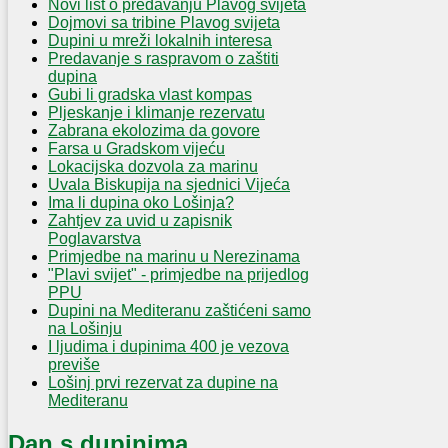
Novi list o predavanju Plavog svijeta
Dojmovi sa tribine Plavog svijeta
Dupini u mreži lokalnih interesa
Predavanje s raspravom o zaštiti
dupina
Gubi li gradska vlast kompas
Pljeskanje i klimanje rezervatu
Zabrana ekolozima da govore
Farsa u Gradskom vijeću
Lokacijska dozvola za marinu
Uvala Biskupija na sjednici Vijeća
Ima li dupina oko Lošinja?
Zahtjev za uvid u zapisnik
Poglavarstva
Primjedbe na marinu u Nerezinama
"Plavi svijet" - primjedbe na prijedlog
PPU
Dupini na Mediteranu zaštićeni samo
na Lošinju
I ljudima i dupinima 400 je vezova
previše
Lošinj prvi rezervat za dupine na
Mediteranu
Dan s dupinima