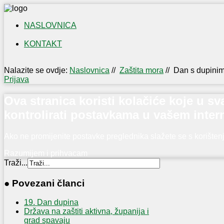
NASLOVNICA
KONTAKT
IZLOŽBA
NAŠI
Nalazite se ovdje:
Naslovnica
//
Zaštita mora
//
Dan s dupini
OTOČANI
Prijava
U
PRVOM
Ova stranica koristi kolačiće koje u 
SVJETSKOM
kontrolirati postavkama u vašem inter
RATU
Ako ne promijenite postavke preglednika slažete se s korište
Razumijem i prihvacam
Traži...
● Povezani članci
19. Dan dupina
Država na zaštiti aktivna, županija i
grad spavaju