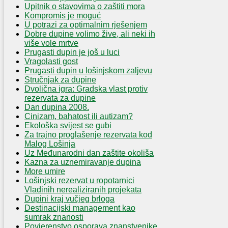
Upitnik o stavovima o zaštiti mora
Kompromis je moguć
U potrazi za optimalnim rješenjem
Dobre dupine volimo žive, ali neki ih
više vole mrtve
Prugasti dupin je još u luci
Vragolasti gost
Prugasti dupin u lošinjskom zaljevu
Stručnjak za dupine
Dvolična igra: Gradska vlast protiv
rezervata za dupine
Dan dupina 2008.
Cinizam, bahatost ili autizam?
Ekološka svijest se gubi
Za trajno proglašenje rezervata kod
Malog Lošinja
Uz Međunarodni dan zaštite okoliša
Kazna za uznemiravanje dupina
More umire
Lošinjski rezervat u ropotarnici
Vladinih nerealiziranih projekata
Dupini kraj vučjeg brloga
Destinacijski management kao
sumrak znanosti
Povjerenstvo osporava znanstvenike