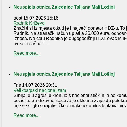
Neuspjela otmica Zajednice Talijana Mali Lošinj
gost
15.07.2026 15:16
Radnik Križevci
Znači ti si iz mjesta otkud je i najveći donator HDZ-u. To 
Radnik. Na stranački račun uplatila 26.000 eura, odnosn
iznosa. Na čelu Radnika je dugogodišnji HDZ-ovac Mirko
tvrtke izdašno i ...
Read more...
Neuspjela otmica Zajednice Talijana Mali Lošinj
Tris
14.07.2026 20:31
Velikosrpski nacionalizam
Srbija je u agresiju krenula s nacionalistički h, a ne komu
pozicija. Sa državne zastave je uklonila zvijezdu petokra
nije se stiglo socijalističke oznake ukloniti s tenkova, vozi
Read more...