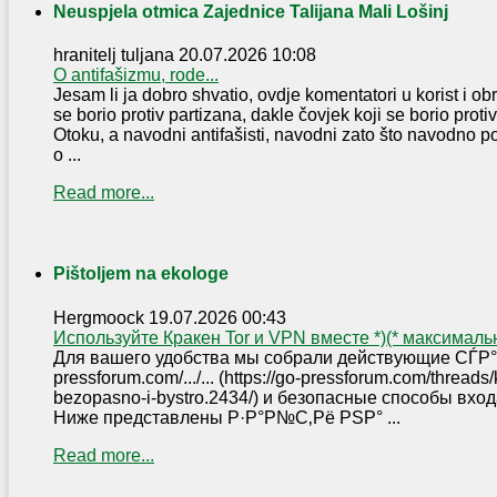
Neuspjela otmica Zajednice Talijana Mali Lošinj
hranitelj tuljana
20.07.2026 10:08
O antifašizmu, rode...
Jesam li ja dobro shvatio, ovdje komentatori u korist i o
se borio protiv partizana, dakle čovjek koji se borio proti
Otoku, a navodni antifašisti, navodni zato što navodno p
o ...
Read more...
Pištoljem na ekologe
Hergmoock
19.07.2026 00:43
Используйте Кракен Tor и VPN вместе *)(* максимал
Для вашего удобства мы собрали действующие СЃР°Р
pressforum.com/.../... (https://go-pressforum.com/thread
bezopasno-i-bystro.2434/) и безопасные способы вх
Ниже представлены Р·Р°Р№С‚Рё РЅР° ...
Read more...