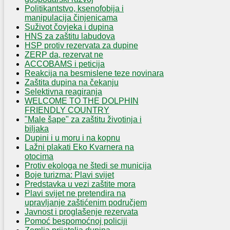
Politikantstvo, ksenofobija i
manipulacija činjenicama
Suživot čovjeka i dupina
HNS za zaštitu labudova
HSP protiv rezervata za dupine
ZERP da, rezervat ne
ACCOBAMS i peticija
Reakcija na besmislene teze novinara
Zaštita dupina na čekanju
Selektivna reagiranja
WELCOME TO THE DOLPHIN
FRIENDLY COUNTRY
"Male šape" za zaštitu životinja i
biljaka
Dupini i u moru i na kopnu
Lažni plakati Eko Kvarnera na
otocima
Protiv ekologa ne štedi se municija
Boje turizma: Plavi svijet
Predstavka u vezi zaštite mora
Plavi svijet ne pretendira na
upravljanje zaštićenim područjem
Javnost i proglašenje rezervata
Pomoć bespomoćnoj policiji