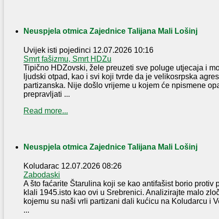
Neuspjela otmica Zajednice Talijana Mali Lošinj
Uvijek isti pojedinci
12.07.2026 10:16
Smrt fašizmu, Smrt HDZu
Tipično HDZovski, žele preuzeti sve poluge utjecaja i moći
ljudski otpad, kao i svi koji tvrde da je velikosrpska agres
partizanska. Nije došlo vrijeme u kojem će npismene op
prepravljati ...
Read more...
Neuspjela otmica Zajednice Talijana Mali Lošinj
Koludarac
12.07.2026 08:26
Zabodaski
A što faćarite Štarulina koji se kao antifašist borio protiv
klali 1945.isto kao ovi u Srebrenici. Analizirajte malo zl
kojemu su naši vrli partizani dali kućicu na Koludarcu i 
...