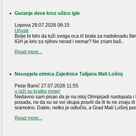
Guranje deve kroz ušicu igle
Lopova
29.07.2026 06:15
Uhvati
Bolje bi bilo da tuži svoga oca ili brata za nadoknadu šte
IGH je kriv za njihov nerad i nemar? Ne znam baš..
Read more...
Neuspjela otmica Zajednice Talijana Mali Lošinj
Petar Banić
27.07.2026 11:55
u laži su kratke noge!
Nedavno sam pisao da je na istoj Olimpijadi nastupala i 
posada, no da su se svi skupa pravili da ili to ne znaju ili
sramotno. Dakle, netko je odlučio, a Grad Mali Lošinj pod
Read more...