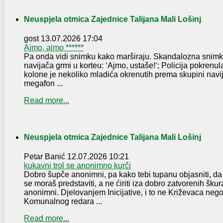
Neuspjela otmica Zajednice Talijana Mali Lošinj
gost
13.07.2026 17:04
Ajmo, ajmo ******
Pa onda vidi snimku kako marširaju. Skandalozna snimka 
navijača grmi u korteu: ‘Ajmo, ustaše!‘; Policija pokrenu
kolone je nekoliko mladića okrenutih prema skupini navij
megafon ...
Read more...
Neuspjela otmica Zajednice Talijana Mali Lošinj
Petar Banić
12.07.2026 10:21
kukavni trol se anonimno kurči
Dobro šupče anonimni, pa kako tebi tupanu objasniti, 
se moraš predstaviti, a ne ćiriti iza dobro zatvorenih škur
anonimni. Djelovanjem Inicijative, i to ne Križevaca nego
Komunalnog redara ...
Read more...