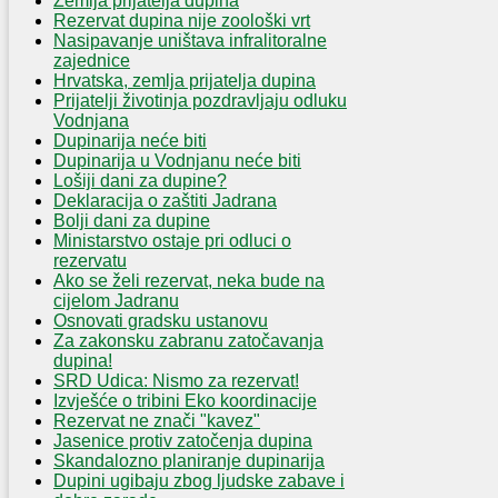
Zemlja prijatelja dupina
Rezervat dupina nije zoološki vrt
Nasipavanje uništava infralitoralne
zajednice
Hrvatska, zemlja prijatelja dupina
Prijatelji životinja pozdravljaju odluku
Vodnjana
Dupinarija neće biti
Dupinarija u Vodnjanu neće biti
Lošiji dani za dupine?
Deklaracija o zaštiti Jadrana
Bolji dani za dupine
Ministarstvo ostaje pri odluci o
rezervatu
Ako se želi rezervat, neka bude na
cijelom Jadranu
Osnovati gradsku ustanovu
Za zakonsku zabranu zatočavanja
dupina!
SRD Udica: Nismo za rezervat!
Izvješće o tribini Eko koordinacije
Rezervat ne znači "kavez"
Jasenice protiv zatočenja dupina
Skandalozno planiranje dupinarija
Dupini ugibaju zbog ljudske zabave i