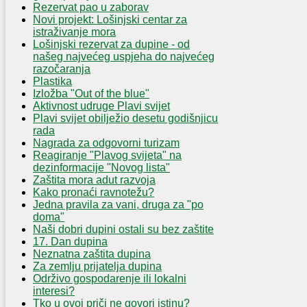
Rezervat pao u zaborav
Novi projekt: Lošinjski centar za
istraživanje mora
Lošinjski rezervat za dupine - od
našeg najvećeg uspjeha do najvećeg
razočaranja
Plastika
Izložba "Out of the blue"
Aktivnost udruge Plavi svijet
Plavi svijet obilježio desetu godišnjicu
rada
Nagrada za odgovorni turizam
Reagiranje "Plavog svijeta" na
dezinformacije "Novog lista"
Zaštita mora adut razvoja
Kako pronaći ravnotežu?
Jedna pravila za vani, druga za "po
doma"
Naši dobri dupini ostali su bez zaštite
17. Dan dupina
Neznatna zaštita dupina
Za zemlju prijatelja dupina
Održivo gospodarenje ili lokalni
interesi?
Tko u ovoj priči ne govori istinu?