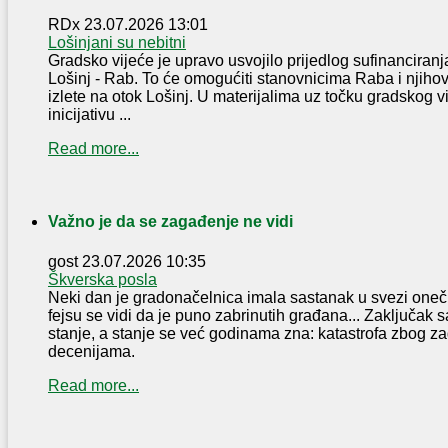
RDx
23.07.2026 13:01
Lošinjani su nebitni
Gradsko vijeće je upravo usvojilo prijedlog sufinanciranja
Lošinj - Rab. To će omogućiti stanovnicima Raba i njih
izlete na otok Lošinj. U materijalima uz točku gradskog v
inicijativu ...
Read more...
Važno je da se zagađenje ne vidi
gost
23.07.2026 10:35
Škverska posla
Neki dan je gradonačelnica imala sastanak u svezi oneč
fejsu se vidi da je puno zabrinutih građana... Zaključak s
stanje, a stanje se već godinama zna: katastrofa zbog za
decenijama.
Read more...