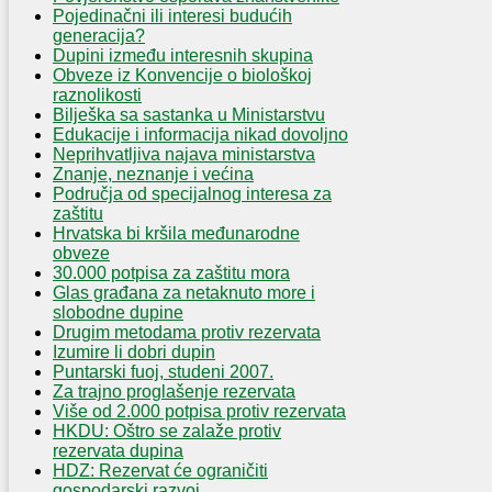
Pojedinačni ili interesi budućih
generacija?
Dupini između interesnih skupina
Obveze iz Konvencije o biološkoj
raznolikosti
Bilješka sa sastanka u Ministarstvu
Edukacije i informacija nikad dovoljno
Neprihvatljiva najava ministarstva
Znanje, neznanje i većina
Područja od specijalnog interesa za
zaštitu
Hrvatska bi kršila međunarodne
obveze
30.000 potpisa za zaštitu mora
Glas građana za netaknuto more i
slobodne dupine
Drugim metodama protiv rezervata
Izumire li dobri dupin
Puntarski fuoj, studeni 2007.
Za trajno proglašenje rezervata
Više od 2.000 potpisa protiv rezervata
HKDU: Oštro se zalaže protiv
rezervata dupina
HDZ: Rezervat će ograničiti
gospodarski razvoj