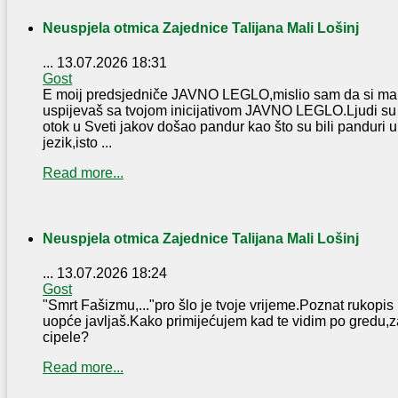
Neuspjela otmica Zajednice Talijana Mali Lošinj
...
13.07.2026 18:31
Gost
E moij predsjedniče JAVNO LEGLO,mislio sam da si malo 
uspijevaš sa tvojom inicijativom JAVNO LEGLO.Ljudi su t
otok u Sveti jakov došao pandur kao što su bili panduri u J
jezik,isto ...
Read more...
Neuspjela otmica Zajednice Talijana Mali Lošinj
...
13.07.2026 18:24
Gost
"Smrt Fašizmu,..."pro šlo je tvoje vrijeme.Poznat rukopis
uopće javljaš.Kako primijećujem kad te vidim po gredu,z
cipele?
Read more...