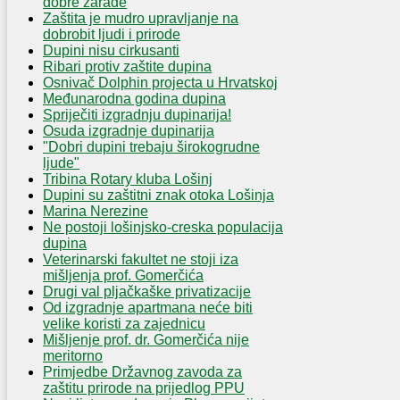
dobre zarade
Zaštita je mudro upravljanje na
dobrobit ljudi i prirode
Dupini nisu cirkusanti
Ribari protiv zaštite dupina
Osnivač Dolphin projecta u Hrvatskoj
Međunarodna godina dupina
Spriječiti izgradnju dupinarija!
Osuda izgradnje dupinarija
"Dobri dupini trebaju širokogrudne
ljude"
Tribina Rotary kluba Lošinj
Dupini su zaštitni znak otoka Lošinja
Marina Nerezine
Ne postoji lošinjsko-creska populacija
dupina
Veterinarski fakultet ne stoji iza
mišljenja prof. Gomerčića
Drugi val pljačkaške privatizacije
Od izgradnje apartmana neće biti
velike koristi za zajednicu
Mišljenje prof. dr. Gomerčića nije
meritorno
Primjedbe Državnog zavoda za
zaštitu prirode na prijedlog PPU