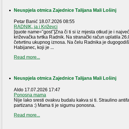
Neuspjela otmica Zajednice Talijana Mali Lošinj
Petar Banić
18.07.2026 08:55
RADNIK, ja i Križevci
[quote name="gost"]Zna či ti si iz mjesta otkud je i najve
križevačka tvrtka Radnik. Na stranački račun uplatila 2
četvrtinu ukupnog iznosa. Na čelu Radnika je dugogodi
Habijanec, koji je ...
Read more...
Neuspjela otmica Zajednice Talijana Mali Lošinj
Aldo
17.07.2026 17:47
Ponosna mama
Nije lako sresti ovakvu budalu kakva si ti. Straulino antifa
partizana :) Mama ti je sigurnu ponosna.
Read more...