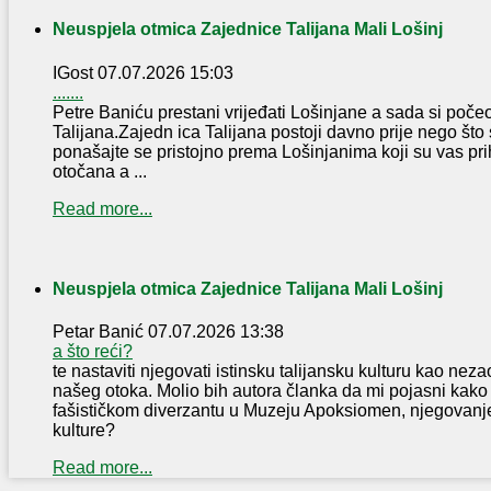
Neuspjela otmica Zajednice Talijana Mali Lošinj
IGost
07.07.2026 15:03
.......
Petre Baniću prestani vrijeđati Lošinjane a sada si poče
Talijana.Zajedn ica Talijana postoji davno prije nego što s
ponašajte se pristojno prema Lošinjanima koji su vas pri
otočana a ...
Read more...
Neuspjela otmica Zajednice Talijana Mali Lošinj
Petar Banić
07.07.2026 13:38
a što reći?
te nastaviti njegovati istinsku talijansku kulturu kao neza
našeg otoka. Molio bih autora članka da mi pojasni kako 
fašističkom diverzantu u Muzeju Apoksiomen, njegovanje 
kulture?
Read more...