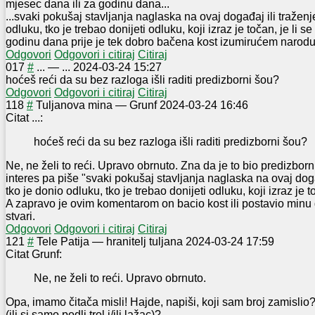
mjesec dana ili za godinu dana...
...svaki pokušaj stavljanja naglaska na ovaj događaj ili traženje
odluku, tko je trebao donijeti odluku, koji izraz je točan, je li s
godinu dana prije je tek dobro bačena kost izumirućem narodu
Odgovori
Odgovori i citiraj
Citiraj
0
17
#
...
—
...
2024-03-24 15:27
hoćeš reći da su bez razloga išli raditi predizborni šou?
Odgovori
Odgovori i citiraj
Citiraj
1
18
#
Tuljanova mina
—
Grunf
2024-03-24 16:46
Citat ...:
hoćeš reći da su bez razloga išli raditi predizborni šou?
Ne, ne želi to reći. Upravo obrnuto. Zna da je to bio predizborni
interes pa piše "svaki pokušaj stavljanja naglaska na ovaj događ
tko je donio odluku, tko je trebao donijeti odluku, koji izraz je t
A zapravo je ovim komentarom on bacio kost ili postavio minu 
stvari.
Odgovori
Odgovori i citiraj
Citiraj
12
1
#
Tele Patija
—
hranitelj tuljana
2024-03-24 17:59
Citat Grunf:
Ne, ne želi to reći. Upravo obrnuto.
Opa, imamo čitača misli! Hajde, napiši, koji sam broj zamislio
(ili si samo podli trol i/ili lažac)?