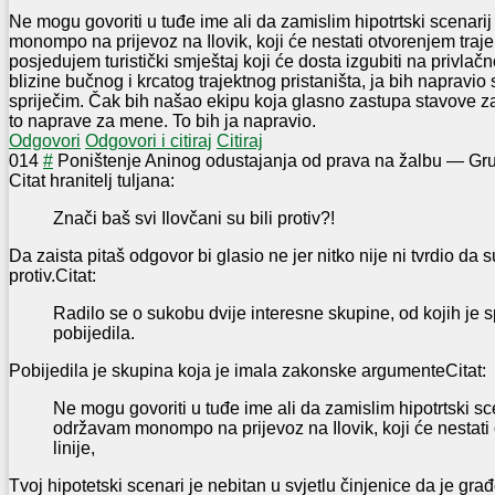
Ne mogu govoriti u tuđe ime ali da zamislim hipotrtski scenar
monompo na prijevoz na Ilovik, koji će nestati otvorenjem trajekt
posjedujem turistički smještaj koji će dosta izgubiti na privla
blizine bučnog i krcatog trajektnog pristaništa, ja bih napravio
spriječim. Čak bih našao ekipu koja glasno zastupa stavove za 
to naprave za mene. To bih ja napravio.
Odgovori
Odgovori i citiraj
Citiraj
0
14
#
Poništenje Aninog odustajanja od prava na žalbu
—
Gru
Citat hranitelj tuljana:
Znači baš svi Ilovčani su bili protiv?!
Da zaista pitaš odgovor bi glasio ne jer nitko nije ni tvrdio da su
protiv.
Citat:
Radilo se o sukobu dvije interesne skupine, od kojih je spr
pobijedila.
Pobijedila je skupina koja je imala zakonske argumente
Citat:
Ne mogu govoriti u tuđe ime ali da zamislim hipotrtski sc
održavam monompo na prijevoz na Ilovik, koji će nestati
linije,
Tvoj hipotetski scenari je nebitan u svjetlu činjenice da je gr