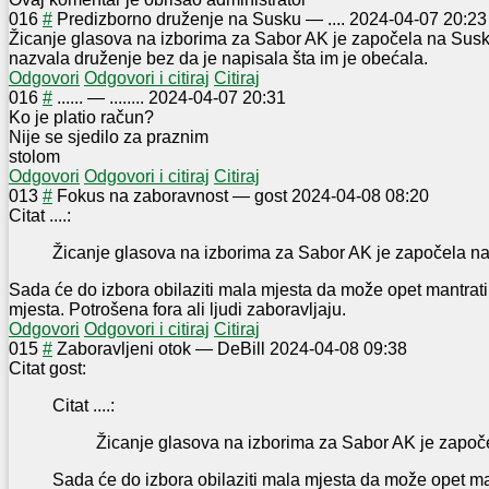
0
16
#
Predizborno druženje na Susku
—
....
2024-04-07 20:23
Žicanje glasova na izborima za Sabor AK je započela na Susku.
nazvala druženje bez da je napisala šta im je obećala.
Odgovori
Odgovori i citiraj
Citiraj
0
16
#
......
—
........
2024-04-07 20:31
Ko je platio račun?
Nije se sjedilo za praznim
stolom
Odgovori
Odgovori i citiraj
Citiraj
0
13
#
Fokus na zaboravnost
—
gost
2024-04-08 08:20
Citat ....:
Žicanje glasova na izborima za Sabor AK je započela n
Sada će do izbora obilaziti mala mjesta da može opet mantrati
mjesta. Potrošena fora ali ljudi zaboravljaju.
Odgovori
Odgovori i citiraj
Citiraj
0
15
#
Zaboravljeni otok
—
DeBill
2024-04-08 09:38
Citat gost:
Citat ....:
Žicanje glasova na izborima za Sabor AK je započ
Sada će do izbora obilaziti mala mjesta da može opet man