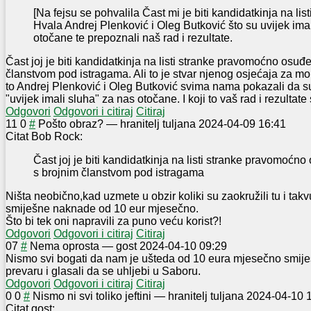
[Na fejsu se pohvalila Čast mi je biti kandidatkinja na list
Hvala Andrej Plenković i Oleg Butković što su uvijek ima
otočane te prepoznali naš rad i rezultate.
Čast joj je biti kandidatkinja na listi stranke pravomoćno osuđ
članstvom pod istragama. Ali to je stvar njenog osjećaja za m
to Andrej Plenković i Oleg Butković svima nama pokazali da s
"uvijek imali sluha" za nas otočane. I koji to vaš rad i rezultat
Odgovori
Odgovori i citiraj
Citiraj
11
0
#
Pošto obraz?
—
hranitelj tuljana
2024-04-09 16:41
Citat Bob Rock:
Čast joj je biti kandidatkinja na listi stranke pravomoćn
s brojnim članstvom pod istragama
Ništa neobično,kad uzmete u obzir koliki su zaokružili tu i ta
smiješne naknade od 10 eur mjesečno.
Što bi tek oni napravili za puno veću korist?!
Odgovori
Odgovori i citiraj
Citiraj
0
7
#
Nema oprosta
—
gost
2024-04-10 09:29
Nismo svi bogati da nam je ušteda od 10 eura mjesečno smiješn
prevaru i glasali da se uhljebi u Saboru.
Odgovori
Odgovori i citiraj
Citiraj
0
0
#
Nismo ni svi toliko jeftini
—
hranitelj tuljana
2024-04-10 
Citat gost: