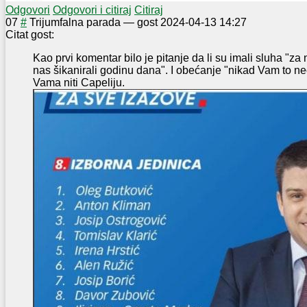
Odgovori
Odgovori i citiraj
Citiraj
0
7
#
Trijumfalna parada
—
gost
2024-04-13 14:27
Citat gost:
Kao prvi komentar bilo je pitanje da li su imali sluha "za
nas šikanirali godinu dana". I obećanje "nikad Vam to n
Vama niti Capeliju.