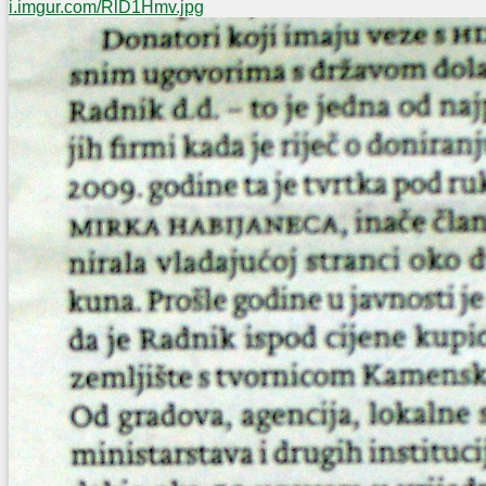
i.imgur.com/RlD1Hmv.jpg