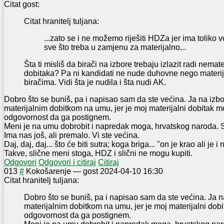
Citat gost:
Citat hranitelj tuljana:
...zato se i ne možemo riješiti HDZa jer ima toliko v
sve što treba u zamjenu za materijalno...
Šta ti misliš da birači na izbore trebaju izlazit radi nemat
dobitaka? Pa ni kandidati ne nude duhovne nego materij
biračima. Vidi šta je nudila i šta nudi AK.
Dobro što se buniš, pa i napisao sam da ste većina. Ja na izbo
materijalnim dobitkom na umu, jer je moj materijalni dobitak mo
odgovornost da ga postignem.
Meni je na umu dobrobit i napredak moga, hrvatskog naroda. 
Ima nas još, ali premalo. Vi ste većina.
Daj, daj, daj... što će biti sutra; koga briga... "on je krao ali je i 
Takve, slične meni stoga, HDZ i slični ne mogu kupiti.
Odgovori
Odgovori i citiraj
Citiraj
0
13
#
Kokošarenje
—
gost
2024-04-10 16:30
Citat hranitelj tuljana:
Dobro što se buniš, pa i napisao sam da ste većina. Ja n
materijalnim dobitkom na umu, jer je moj materijalni dobi
odgovornost da ga postignem.