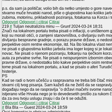
p.s. da sam ja političar, volio bih da netko umjesto o gore na
stvarno muče hrvatski narod, piše o glupostima kao koliko jarb
zubima, motorinu, prikladnosti poziranja, fotakama sa Korza i td
Odgovori
Odgovori i citiraj
Citiraj
2
19
#
Tuljan neutralizira minu
—
Grunf
2024-03-24 18:31
Znači na lokalnom portalu treba pisati o inflaciji, o uništeno
koji su morali otići, o zamjeni stanovništva, o divljanju svih m
divljanju bespravne gradnje, o porazu pravne države, o nedost
perpektive osim rentne ekonomije, itd. Na što lokalna vlast ne
ne pisati o glupostima koliko jarbola ima loger kojeg si je lokal
novac. Ne pisati o njenom poziranju, fotkanju na rječkom korz
auta za privatne svrhe. Ne pisati o neispunjenim izbornim ob
pravne države, o nedostatku bilo kakve perpektive osim rentn
tome pisati na lokalnom portalu, a kad se pisalo o aferi Turud
histerije.
PS
Kad se radi o tvom učešću u raspravama ne treba biti čitač misl
stvarni cilj tvog pisanja. Sam kažeš da ne želiš da se rasprav
događaju nego da se raspravlja "o državi mačehi svome narodu
istjerano više Hrvata nego je to devedesetih prošlo za rukom 
da za ovu tvoju uslugu znaju i da će ti se odužiti.
Odgovori
Odgovori i citiraj
Citiraj
#
Bla Bla
—
Guest
2024-03-24 18:59
Ovaj komentar je obrisao administrator