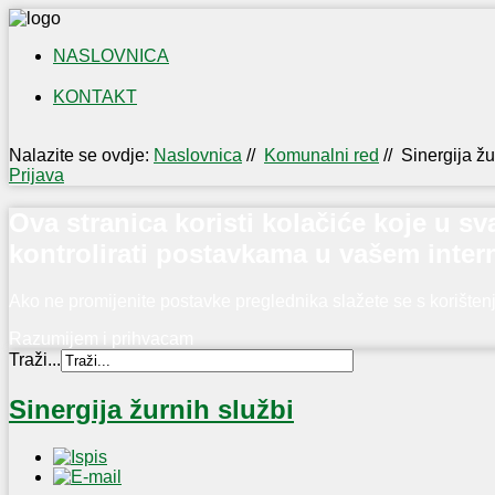
NASLOVNICA
KONTAKT
IZLOŽBA
NAŠI
Nalazite se ovdje:
Naslovnica
//
Komunalni red
//
Sinergija žu
OTOČANI
Prijava
U
PRVOM
Ova stranica koristi kolačiće koje u 
SVJETSKOM
kontrolirati postavkama u vašem inter
RATU
Ako ne promijenite postavke preglednika slažete se s korište
Razumijem i prihvacam
Traži...
Sinergija žurnih službi