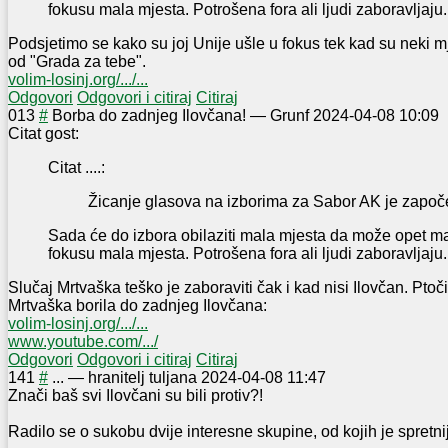
fokusu mala mjesta. Potrošena fora ali ljudi zaboravljaju.
Podsjetimo se kako su joj Unije ušle u fokus tek kad su neki mje
od "Grada za tebe".
volim-losinj.org/.../...
Odgovori
Odgovori i citiraj
Citiraj
0
13
#
Borba do zadnjeg Ilovčana!
—
Grunf
2024-04-08 10:09
Citat gost:
Citat ....:
Žicanje glasova na izborima za Sabor AK je započ
Sada će do izbora obilaziti mala mjesta da može opet man
fokusu mala mjesta. Potrošena fora ali ljudi zaboravljaju.
Slučaj Mrtvaška teško je zaboraviti čak i kad nisi Ilovčan. Ptoči
Mrtvaška borila do zadnjeg Ilovčana:
volim-losinj.org/.../...
www.youtube.com/.../
Odgovori
Odgovori i citiraj
Citiraj
14
1
#
...
—
hranitelj tuljana
2024-04-08 11:47
Znači baš svi Ilovčani su bili protiv?!
Radilo se o sukobu dvije interesne skupine, od kojih je spretnija