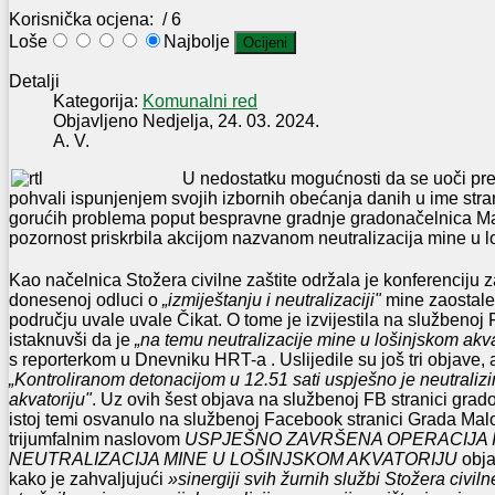
Korisnička ocjena:
/ 6
Loše
Najbolje
Detalji
Kategorija:
Komunalni red
Objavljeno Nedjelja, 24. 03. 2024.
A. V.
U nedostatku mogućnosti da se uoči pre
pohvali ispunjenjem svojih izbornih obećanja danih u ime stra
gorućih problema poput bespravne gradnje gradonačelnica Mal
pozornost priskrbila akcijom nazvanom neutralizacija mine u l
Kao načelnica Stožera civilne zaštite održala je konferenciju za 
donesenoj odluci o
„izmiještanju i neutralizaciji"
mine zaostale 
području uvale uvale Čikat. O tome je izvijestila na službenoj
istaknuvši da je
„na temu neutralizacije mine u lošinjskom akva
s reporterkom u Dnevniku HRT-a . Uslijedile su još tri objave, 
„Kontroliranom detonacijom u 12.51 sati uspješno je neutraliz
akvatoriju"
. Uz ovih šest objava na službenoj FB stranici grad
istoj temi osvanulo na službenoj Facebook stranici Grada Mal
trijumfalnim naslovom
USPJEŠNO ZAVRŠENA OPERACIJA I
NEUTRALIZACIJA MINE U LOŠINJSKOM AKVATORIJU
obja
kako je zahvaljujući
»sinergiji svih žurnih službi Stožera civiln