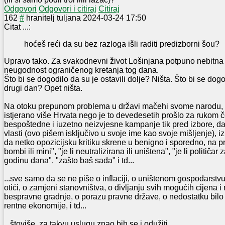
Odgovori
Odgovori i citiraj
Citiraj
16
2
#
hranitelj tuljana
2024-03-24 17:50
Citat ...:
hoćeš reći da su bez razloga išli raditi predizborni šou?
Upravo tako. Za svakodnevni život Lošinjana potpuno nebitna
neugodnost ograničenog kretanja tog dana.
Što bi se dogodilo da su je ostavili dolje? Ništa. Što bi se dogo
drugi dan? Opet ništa.
Na otoku prepunom problema u državi mačehi svome narodu, g
istjerano više Hrvata nego je to devedesetih prošlo za rukom 
bespoštedne i iuzetno neizvjesne kampanje tik pred izbore, da 
vlasti (ovo pišem isključivo u svoje ime kao svoje mišljenje), 
da netko opozicijsku kritiku skrene u benigno i sporedno, na pro
bombi ili mini", "je li neutralizirana ili uništena", "je li političar 
godinu dana", "zašto baš sada" i td...
...sve samo da se ne piše o inflaciji, o uništenom gospodarstvu
otići, o zamjeni stanovništva, o divljanju svih mogućih cijena i
bespravne gradnje, o porazu pravne države, o nedostatku bilo
rentne ekonomije, i td...
...štoviše, za takvu uslugu znao bih se i odužiti.