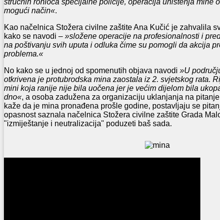
stručnih ronioca specijalne policije, operacija uništenja mine 
mogući način«
.
Kao načelnica Stožera civilne zaštite Ana Kučić je zahvalila 
kako se navodi –
»složene operacije na profesionalnosti i pre
na poštivanju svih uputa i odluka čime su pomogli da akcija p
problema.«
No kako se u jednoj od spomenutih objava navodi
»U području
otkrivena je protubrodska mina zaostala iz 2. svjetskog rata. Rij
mini koja ranije nije bila uočena jer je većim dijelom bila uko
dno«
, a osoba zadužena za organizaciju uklanjanja na pitanje
kaže da je mina pronađena prošle godine, postavljaju se pitan
opasnost saznala načelnica Stožera civilne zaštite Grada Malo
"izmiještanje i neutralizacija" poduzeti baš sada.