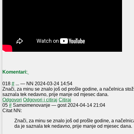
Komentari:
0
18
#
...
—
NN
2024-03-24 14:54
Znači, za minu se znalo još od prošle godine, a načelnica sto
saznala tek nedavno, prije manje od mjesec dana.
Odgovori
Odgovori i citiraj
Citiraj
0
5
#
Samoimenovanje
—
gost
2024-04-14 21:04
Citat NN:
Znači, za minu se znalo još od prošle godine, a načelni
da je saznala tek nedavno, prije manje od mjesec dana.