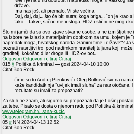
Meni je na umu dobrobit i napredak moga, hrvatskog nar
države.
Ima nas još, ali premalo. Vi ste većina.
Daj, daj, daj... što će biti sutra; koga briga... "on je krao al
tako... Takve, slične meni stoga, HDZ i slični ne mogu kup
Što mi jamči da su ovo izjave stvarne osobe, a ne izmišljotine
na izbore ne izlazi s materijalnim dobitkom na umu, kojem je "
napredak moga, hrvatskog naroda. Samim time i države"? Ja v
poznati nasrtljivi trol pod nadimkom hranitelj tuljana koji može 
graditelj, kokošar, diler droge ili HDZ-ov bot..
Odgovori
Odgovori i citiraj
Citiraj
0
15
#
Politika & kriminal
—
gost
2024-04-10 10:00
Citat Bob Rock:
čime su to Andrej Plenković i Oleg Butković svima nama
kaže kandidatkinja "uvijek imali sluha" za nas otočane. I k
rezultate su imali za prepoznati?
Za sluh ne znam, ali sigurno su prepoznali da je Lošinj postao
za tebe. Pisalo se dosta o njenom radu pod Politika & kriminal
www.telegram.hr/.../ana-kucic
Odgovori
Odgovori i citiraj
Citiraj
0
5
#
NN
2024-04-13 12:52
Citat Bob Rock: