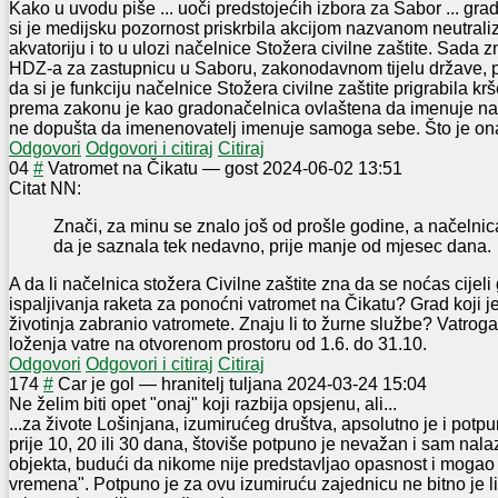
Kako u uvodu piše ... uoči predstojećih izbora za Sabor ... gr
si je medijsku pozornost priskrbila akcijom nazvanom neutrali
akvatoriju i to u ulozi načelnice Stožera civilne zaštite. Sada
HDZ-a za zastupnicu u Saboru, zakonodavnom tijelu države, pa
da si je funkciju načelnice Stožera civilne zaštite prigrabila 
prema zakonu je kao gradonačelnica ovlaštena da imenuje nač
ne dopušta da imenenovatelj imenuje samoga sebe. Što je ona
Odgovori
Odgovori i citiraj
Citiraj
0
4
#
Vatromet na Čikatu
—
gost
2024-06-02 13:51
Citat NN:
Znači, za minu se znalo još od prošle godine, a načelni
da je saznala tek nedavno, prije manje od mjesec dana.
A da li načelnica stožera Civilne zaštite zna da se noćas cijeli
ispaljivanja raketa za ponoćni vatromet na Čikatu? Grad koji je 
životinja zabranio vatromete. Znaju li to žurne službe? Vatroga
loženja vatre na otvorenom prostoru od 1.6. do 31.10.
Odgovori
Odgovori i citiraj
Citiraj
17
4
#
Car je gol
—
hranitelj tuljana
2024-03-24 15:04
Ne želim biti opet "onaj" koji razbija opsjenu, ali...
...za živote Lošinjana, izumirućeg društva, apsolutno je i potp
prije 10, 20 ili 30 dana, štoviše potpuno je nevažan i sam nala
objekta, budući da nikome nije predstavljao opasnost i mogao j
vremena". Potpuno je za ovu izumiruću zajednicu ne bitno je li