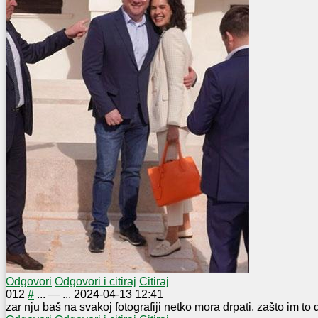
Odgovori
Odgovori i citiraj
Citiraj
0
12
#
...
—
...
2024-04-13 12:41
zar nju baš na svakoj fotografiji netko mora drpati, zašto im to