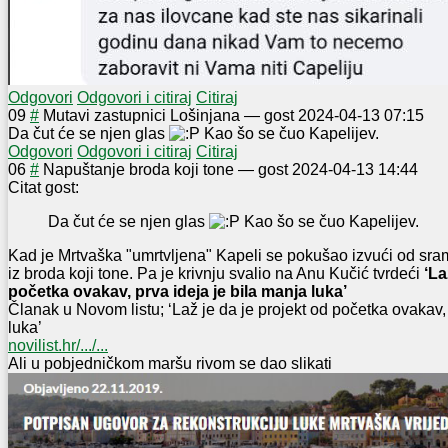
Odgovori
Odgovori i citiraj
Citiraj
0
9
#
Mutavi zastupnici Lošinjana
—
gost
2024-04-13 07:15
Da čut će se njen glas
Kao šo se čuo Kapelijev.
Odgovori
Odgovori i citiraj
Citiraj
0
6
#
Napuštanje broda koji tone
—
gost
2024-04-13 14:44
Citat gost:
Da čut će se njen glas
Kao šo se čuo Kapelijev.
Kad je Mrtvaška "umrtvljena" Kapeli se pokušao izvući od sramo
iz broda koji tone. Pa je krivnju svalio na Anu Kučić tvrdeći
‘La
početka ovakav, prva ideja je bila manja luka’
Članak u Novom listu; ‘Laž je da je projekt od početka ovakav, 
luka’
novilist.hr/.../...
Ali u pobjedničkom maršu rivom se dao slikati