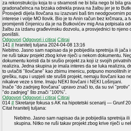
za rekonstrukciju koja to u stvarnosti ne bi bila nego bi bila gr
gradonačelnca na brzaka odrekla prava na žalbu jer je to Butko
Prosvjedi dijela Ilovčana su izazvani baš tim neodgovornim p
interese i volje MO Ilovik. Bio je to Anin račun bez krčmara, a
promijeniti činjenicu da je na Butkovićev mig Ana potpisala o
žalbu za izdanu građevinsku dozvolu, a prosvjednici to njeno
poništili.
Odgovori
Odgovori i citiraj
Citiraj
14
1
#
hranitelj tuljana
2024-04-08 13:16
Nebitno. Jasno sam napisao da je pobijedila spretnija ili jača 
ne ruši takav projekt zbog krive riječi u nekom dokumentu. Neg
dokumentu koristi da bi srušio projekt za koji iz svojih privatni
realizira. Jedna skupina je imala interes da se luka realizira, 
to uvlačiti "Ilovčane" kao zbirnu imenicu, potpuno monolitnih in
grešku, rupu i uspjeli ste srušiti projekt, nemaju Ilovčani kao n
nikakve veze s time. Imaju NEKI Ilovčani i NEKI Lošinjani.
Inače "do zadnjeg Ilovčana" upravo znači to, da su svi "protiv"
"do zadnjeg" što znači "100%".
Odgovori
Odgovori i citiraj
Citiraj
0
14
#
Skretanje fokusa s AK na hipotetski scenarij
—
Grunf
20
Citat hranitelj tuljana:
Nebitno. Jasno sam napisao da je pobijedila spretnija ili
skupina. Nitko ne ruši takav projekt zbog krive riječi u