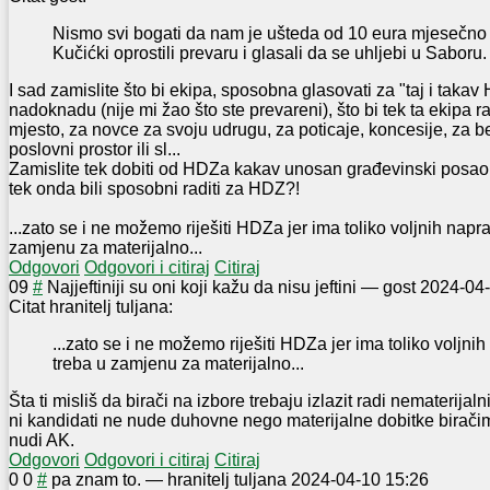
Nismo svi bogati da nam je ušteda od 10 eura mjesečno
Kučićki oprostili prevaru i glasali da se uhljebi u Saboru.
I sad zamislite što bi ekipa, sposobna glasovati za "taj i taka
nadoknadu (nije mi žao što ste prevareni), što bi tek ta ekipa 
mjesto, za novce za svoju udrugu, za poticaje, koncesije, za b
poslovni prostor ili sl...
Zamislite tek dobiti od HDZa kakav unosan građevinski posao il
tek onda bili sposobni raditi za HDZ?!
...zato se i ne možemo riješiti HDZa jer ima toliko voljnih napra
zamjenu za materijalno...
Odgovori
Odgovori i citiraj
Citiraj
0
9
#
Najjeftiniji su oni koji kažu da nisu jeftini
—
gost
2024-04-
Citat hranitelj tuljana:
...zato se i ne možemo riješiti HDZa jer ima toliko voljnih
treba u zamjenu za materijalno...
Šta ti misliš da birači na izbore trebaju izlazit radi nematerija
ni kandidati ne nude duhovne nego materijalne dobitke biračima.
nudi AK.
Odgovori
Odgovori i citiraj
Citiraj
0
0
#
pa znam to.
—
hranitelj tuljana
2024-04-10 15:26