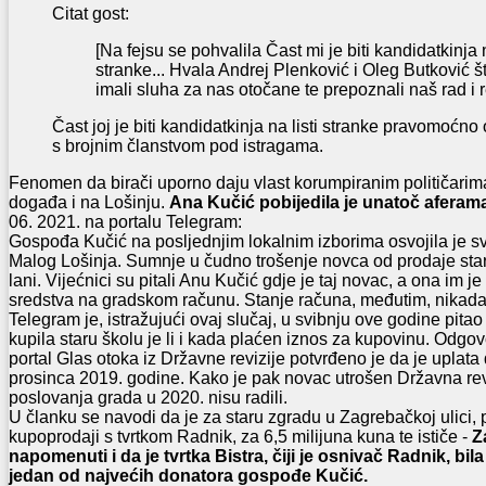
Citat gost:
[Na fejsu se pohvalila Čast mi je biti kandidatkinja 
stranke... Hvala Andrej Plenković i Oleg Butković š
imali sluha za nas otočane te prepoznali naš rad i r
Čast joj je biti kandidatkinja na listi stranke pravomoćn
s brojnim članstvom pod istragama.
Fenomen da birači uporno daju vlast korumpiranim političarima
događa i na Lošinju.
Ana Kučić pobijedila je unatoč aferam
06. 2021. na portalu Telegram:
Gospođa Kučić na posljednjim lokalnim izborima osvojila je s
Malog Lošinja. Sumnje u čudno trošenje novca od prodaje stare
lani. Vijećnici su pitali Anu Kučić gdje je taj novac, a ona im 
sredstva na gradskom računu. Stanje računa, međutim, nikada
Telegram je, istražujući ovaj slučaj, u svibnju ove godine pitao 
kupila staru školu je li i kada plaćen iznos za kupovinu. Odgov
portal Glas otoka iz Državne revizije potvrđeno je da je uplata
prosinca 2019. godine. Kako je pak novac utrošen Državna revi
poslovanja grada u 2020. nisu radili.
U članku se navodi da je za staru zgradu u Zagrebačkoj ulici,
kupoprodaji s tvrtkom Radnik, za 6,5 milijuna kuna te ističe -
Z
napomenuti i da je tvrtka Bistra, čiji je osnivač Radnik, bi
jedan od najvećih donatora gospođe Kučić.