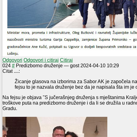
Odgovori
Odgovori i citiraj
Citiraj
0
24
#
Predizborno druženje
—
gost
2024-04-10 10:29
Citat ....:
Žicanje glasova na izborima za Sabor AK je započela na
fejsu to je nazvala druženje bez da je napisala šta im je
Na fejsu je objava "S jučerašnjeg druženja s mještanima Kralj
troškove puta na predizborno druženje i da li se družila u ra
Gradu.