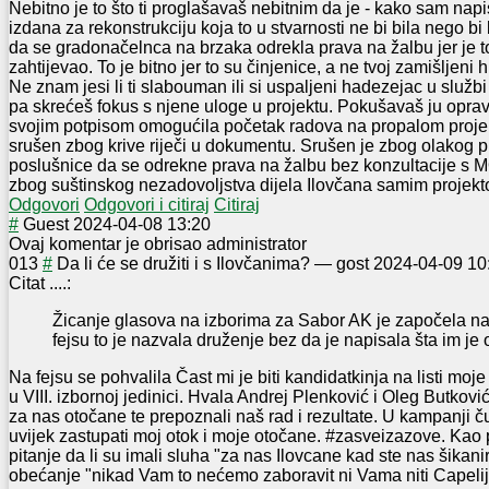
Nebitno je to što ti proglašavaš nebitnim da je - kako sam nap
izdana za rekonstrukciju koja to u stvarnosti ne bi bila nego bi 
da se gradonačelnca na brzaka odrekla prava na žalbu jer je t
zahtijevao. To je bitno jer to su činjenice, a ne tvoj zamišljeni h
Ne znam jesi li ti slabouman ili si uspaljeni hadezejac u služb
pa skrećeš fokus s njene uloge u projektu. Pokušavaš ju oprav
svojim potpisom omogućila početak radova na propalom projektu
srušen zbog krive riječi u dokumentu. Srušen je zbog olakog 
poslušnice da se odrekne prava na žalbu bez konzultacije s MO
zbog suštinskog nezadovoljstva dijela Ilovčana samim projekt
Odgovori
Odgovori i citiraj
Citiraj
#
Guest
2024-04-08 13:20
Ovaj komentar je obrisao administrator
0
13
#
Da li će se družiti i s Ilovčanima?
—
gost
2024-04-09 10
Citat ....:
Žicanje glasova na izborima za Sabor AK je započela na
fejsu to je nazvala druženje bez da je napisala šta im je
Na fejsu se pohvalila Čast mi je biti kandidatkinja na listi moj
u VIII. izbornoj jedinici. Hvala Andrej Plenković i Oleg Butković
za nas otočane te prepoznali naš rad i rezultate. U kampanji ču
uvijek zastupati moj otok i moje otočane. #zasveizazove. Kao p
pitanje da li su imali sluha "za nas Ilovcane kad ste nas šikani
obećanje "nikad Vam to nećemo zaboravit ni Vama niti Capelij