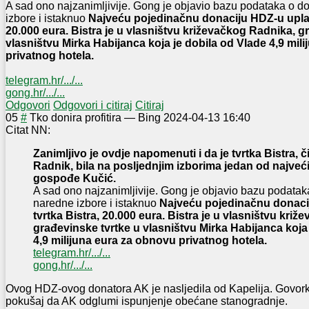
A sad ono najzanimljivije
. Gong je objavio bazu podataka o d
izbore i istaknuo
Najveću pojedinačnu donaciju HDZ-u uplatil
20.000 eura. Bistra je u vlasništvu križevačkog Radnika, g
vlasništvu Mirka Habijanca koja je dobila od Vlade 4,9 mil
privatnog hotela.
telegram.hr/.../...
gong.hr/.../...
Odgovori
Odgovori i citiraj
Citiraj
0
5
#
Tko donira profitira
—
Bing
2024-04-13 16:40
Citat NN:
Zanimljivo je ovdje napomenuti i da je tvrtka Bistra, či
Radnik, bila na posljednjim izborima jedan od najveć
gospođe Kučić.
A sad ono najzanimljivije. Gong je objavio bazu podata
naredne izbore i istaknuo
Najveću pojedinačnu donacij
tvrtka Bistra, 20.000 eura. Bistra je u vlasništvu kri
građevinske tvrtke u vlasništvu Mirka Habijanca koja
4,9 milijuna eura za obnovu privatnog hotela.
telegram.hr/.../...
gong.hr/.../...
Ovog HDZ-ovog donatora AK je nasljedila od Kapelija. Govorka
pokušaj da AK odglumi ispunjenje obećane stanogradnje.