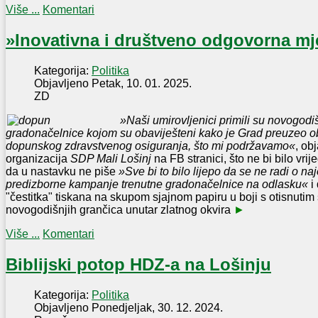
Više ...
Komentari
»Inovativna i društveno odgovorna mj
Kategorija:
Politika
Objavljeno Petak, 10. 01. 2025.
ZD
»Naši umirovljenici primili su novogodi
gradonačelnice kojom su obaviješteni kako je Grad preuzeo o
dopunskog zdravstvenog osiguranja, što mi podržavamo«
, ob
organizacija
SDP Mali Lošinj
na FB stranici, što ne bi bilo vr
da u nastavku ne piše
»Sve bi to bilo lijepo da se ne radi o na
predizborne kampanje trenutne gradonačelnice na odlasku«
i 
"čestitka" tiskana na skupom sjajnom papiru u boji s otisnutim
novogodišnjih grančica unutar zlatnog okvira
►
Više ...
Komentari
Biblijski potop HDZ-a na Lošinju
Kategorija:
Politika
Objavljeno Ponedjeljak, 30. 12. 2024.