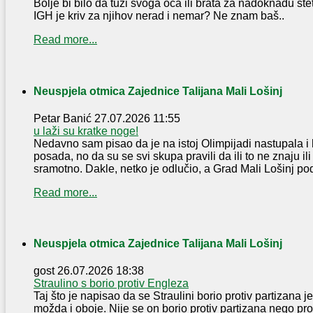
Bolje bi bilo da tuži svoga oca ili brata za nadoknadu šte
IGH je kriv za njihov nerad i nemar? Ne znam baš..
Read more...
Neuspjela otmica Zajednice Talijana Mali Lošinj
Petar Banić
27.07.2026 11:55
u laži su kratke noge!
Nedavno sam pisao da je na istoj Olimpijadi nastupala i 
posada, no da su se svi skupa pravili da ili to ne znaju ili
sramotno. Dakle, netko je odlučio, a Grad Mali Lošinj pod
Read more...
Neuspjela otmica Zajednice Talijana Mali Lošinj
gost
26.07.2026 18:38
Straulino s borio protiv Engleza
Taj što je napisao da se Straulini borio protiv partizana je 
možda i oboje. Nije se on borio protiv partizana nego pr