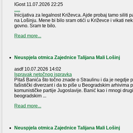
IGost
11.07.2026 22:25
.....
Inicijativa za legalnost Križevca. Ajde probaj tamo silit
na Lošinju. Mene bi bilo sram otići u Križevce i vikati ne
govno. Sram te bilo.
Read more...
Neuspjela otmica Zajednice Talijana Mali Lošinj
asdf
10.07.2026 14:02
Ispravak netočnog ispravka
Pitaš Banića što točno znade o Straulinu i da je negdje p
fašistički diverzant i da to piše u Beogradskim arhivima 
komunističke partije Jugoslavije. Banić kao i mnogi drugi
beogradskim ...
Read more...
Neuspjela otmica Zajednice Talijana Mali Lošinj