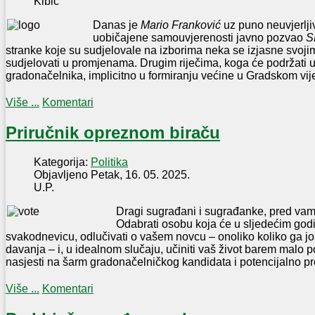
Kibic
Danas je
Mario Franković
uz puno neuvjerljiv
uobičajene samouvjerenosti javno pozvao
S
stranke koje su sudjelovale na izborima neka se izjasne svoji
sudjelovati u promjenama. Drugim riječima, koga će podržati 
gradonačelnika, implicitno u formiranju većine u Gradskom vi
Više ...
Komentari
Priručnik opreznom biraču
Kategorija:
Politika
Objavljeno Petak, 16. 05. 2025.
U.P.
Dragi sugrađani i sugrađanke, pred vam
Odabrati osobu koja će u sljedećim godi
svakodnevicu, odlučivati o vašem novcu – onoliko koliko ga j
davanja – i, u idealnom slučaju, učiniti vaš život barem malo p
nasjesti na šarm gradonačelničkog kandidata i potencijalno p
Više ...
Komentari