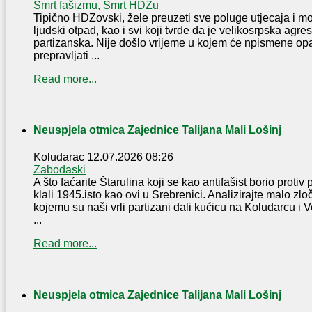
Smrt fašizmu, Smrt HDZu
Tipično HDZovski, žele preuzeti sve poluge utjecaja i moći
ljudski otpad, kao i svi koji tvrde da je velikosrpska agres
partizanska. Nije došlo vrijeme u kojem će npismene op
prepravljati ...
Read more...
Neuspjela otmica Zajednice Talijana Mali Lošinj
Koludarac
12.07.2026 08:26
Zabodaski
A što faćarite Štarulina koji se kao antifašist borio protiv
klali 1945.isto kao ovi u Srebrenici. Analizirajte malo zl
kojemu su naši vrli partizani dali kućicu na Koludarcu i 
...
Read more...
Neuspjela otmica Zajednice Talijana Mali Lošinj