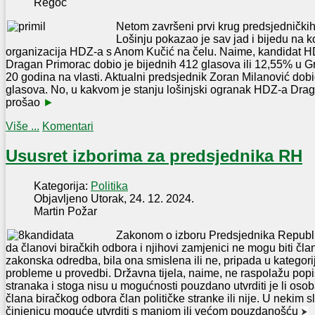
Regoč
Netom završeni prvi krug predsjednički
Lošinju pokazao je sav jad i bijedu na k
organizacija HDZ-a s Anom Kučić na čelu. Naime, kandidat 
Dragan Primorac dobio je bijednih 412 glasova ili 12,55% u 
20 godina na vlasti. Aktualni predsjednik Zoran Milanović dobi
glasova. No, u kakvom je stanju lošinjski ogranak HDZ-a Drag
prošao
►
Više ...
Komentari
Ususret izborima za predsjednika RH
Kategorija:
Politika
Objavljeno Utorak, 24. 12. 2024.
Martin Požar
Zakonom o izboru Predsjednika Republi
da članovi biračkih odbora i njihovi zamjenici ne mogu biti član
zakonska odredba, bila ona smislena ili ne, pripada u kategori
probleme u provedbi. Državna tijela, naime, ne raspolažu popi
stranaka i stoga nisu u mogućnosti pouzdano utvrditi je li oso
člana biračkog odbora član političke stranke ili nije. U nekim 
činjenicu moguće utvrditi s manjom ili većom pouzdanošću
⮞