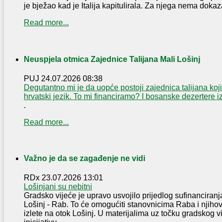
je bježao kad je Italija kapitulirala. Za njega nema dokaza 
Read more...
Neuspjela otmica Zajednice Talijana Mali Lošinj
PUJ
24.07.2026 08:38
Degutantno mi je da uopće postoji zajednica talijana koji
hrvatski jezik. To mi financiramo? I bosanske dezertere 
.
Read more...
Važno je da se zagađenje ne vidi
RDx
23.07.2026 13:01
Lošinjani su nebitni
Gradsko vijeće je upravo usvojilo prijedlog sufinanciranja
Lošinj - Rab. To će omogućiti stanovnicima Raba i njih
izlete na otok Lošinj. U materijalima uz točku gradskog v