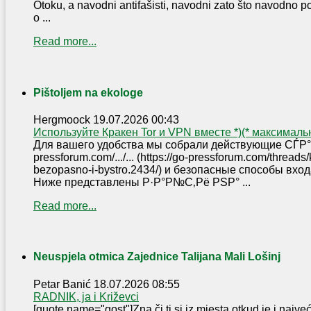
Otoku, a navodni antifašisti, navodni zato što navodno p
o ...
Read more...
Pištoljem na ekologe
Hergmoock
19.07.2026 00:43
Используйте Кракен Tor и VPN вместе *)(* максимал
Для вашего удобства мы собрали действующие СЃР°Р
pressforum.com/.../... (https://go-pressforum.com/thread
bezopasno-i-bystro.2434/) и безопасные способы вх
Ниже представлены Р·Р°Р№С‚Рё РЅР° ...
Read more...
Neuspjela otmica Zajednice Talijana Mali Lošinj
Petar Banić
18.07.2026 08:55
RADNIK, ja i Križevci
[quote name="gost"]Zna či ti si iz mjesta otkud je i najve