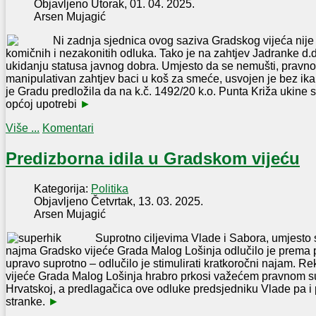
Objavljeno Utorak, 01. 04. 2025.
Arsen Mujagić
Ni zadnja sjednica ovog saziva Gradskog vijeća nije 
komičnih i nezakonitih odluka. Tako je na zahtjev Jadranke d.
ukidanju statusa javnog dobra. Umjesto da se nemušti, pravno 
manipulativan zahtjev baci u koš za smeće, usvojen je bez ika
je Gradu predložila da na k.č. 1492/20 k.o. Punta Križa ukine 
općoj upotrebi
►
Više ...
Komentari
Predizborna idila u Gradskom vijeću
Kategorija:
Politika
Objavljeno Četvrtak, 13. 03. 2025.
Arsen Mujagić
Suprotno ciljevima Vlade i Sabora, umjesto
najma Gradsko vijeće Grada Malog Lošinja odlučilo je prema 
upravo suprotno – odlučilo je stimulirati kratkoročni najam. R
vijeće Grada Malog Lošinja hrabro prkosi važećem pravnom s
Hrvatskoj, a predlagačica ove odluke predsjedniku Vlade pa i 
stranke.
►