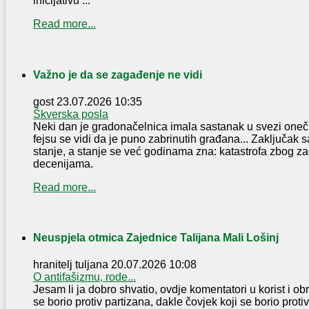
inicijativu ...
Read more...
Važno je da se zagađenje ne vidi
gost
23.07.2026 10:35
Škverska posla
Neki dan je gradonačelnica imala sastanak u svezi oneč
fejsu se vidi da je puno zabrinutih građana... Zaključak s
stanje, a stanje se već godinama zna: katastrofa zbog za
decenijama.
Read more...
Neuspjela otmica Zajednice Talijana Mali Lošinj
hranitelj tuljana
20.07.2026 10:08
O antifašizmu, rode...
Jesam li ja dobro shvatio, ovdje komentatori u korist i o
se borio protiv partizana, dakle čovjek koji se borio proti