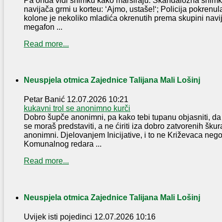
Pa onda vidi snimku kako marširaju. Skandalozna snimka 
navijača grmi u korteu: ‘Ajmo, ustaše!‘; Policija pokrenu
kolone je nekoliko mladića okrenutih prema skupini navij
megafon ...
Read more...
Neuspjela otmica Zajednice Talijana Mali Lošinj
Petar Banić
12.07.2026 10:21
kukavni trol se anonimno kurči
Dobro šupče anonimni, pa kako tebi tupanu objasniti, 
se moraš predstaviti, a ne ćiriti iza dobro zatvorenih škur
anonimni. Djelovanjem Inicijative, i to ne Križevaca nego
Komunalnog redara ...
Read more...
Neuspjela otmica Zajednice Talijana Mali Lošinj
Uvijek isti pojedinci
12.07.2026 10:16