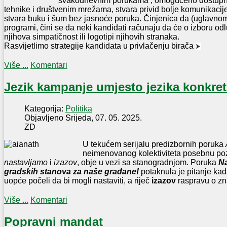
svakodnevnim porukama , omogućeno dostupn
tehnike i društvenim mrežama, stvara privid bolje komunikacije
stvara buku i šum bez jasnoće poruka. Činjenica da (uglavnom)
programi, čini se da neki kandidati računaju da će o izboru odluč
njihova simpatičnost ili logotipi njihovih stranaka.
Rasvijetlimo strategije kandidata u privlačenju birača
⮞
Više ...
Komentari
Jezik kampanje umjesto jezika konkret
Kategorija:
Politika
Objavljeno Srijeda, 07. 05. 2025.
ZD
U tekućem serijalu predizbornih poruka
neimenovanog kolektiviteta posebnu pozo
nastavljamo
i
izazov
, obje u vezi sa stanogradnjom. Poruka
Na
gradskih stanova za naše građane!
potaknula je pitanje kad
uopće počeli da bi mogli nastaviti, a riječ
izazov
raspravu o zna
Više ...
Komentari
Popravni mandat