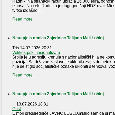
Radnik. Na stranački račun uplatila 26.000 eura, odnosn
iznosa. Na čelu Radnika je dugogodišnji HDZ-ovac Mirko
tvrtke izdašno i ...
Read more...
Neuspjela otmica Zajednice Talijana Mali Lošinj
Tris
14.07.2026 20:31
Velikosrpski nacionalizam
Srbija je u agresiju krenula s nacionalistički h, a ne komu
pozicija. Sa državne zastave je uklonila zvijezdu petokra
nije se stiglo socijalističke oznake ukloniti s tenkova, vozi
Read more...
Neuspjela otmica Zajednice Talijana Mali Lošinj
...
13.07.2026 18:31
Gost
E moij predsjedniče JAVNO LEGLO,mislio sam da si malo 