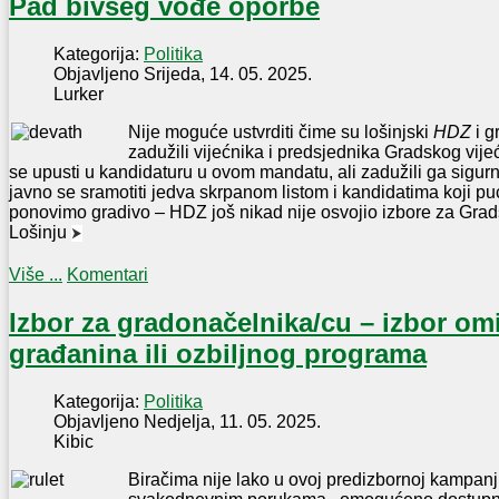
Pad bivšeg vođe oporbe
Kategorija:
Politika
Objavljeno Srijeda, 14. 05. 2025.
Lurker
Nije moguće ustvrditi čime su lošinjski
HDZ
i g
zadužili vijećnika i predsjednika Gradskog vij
se upusti u kandidaturu u ovom mandatu, ali zadužili ga sigurn
javno se sramotiti jedva skrpanom listom i kandidatima koji p
ponovimo gradivo – HDZ još nikad nije osvojio izbore za Gra
Lošinju
⮞
Više ...
Komentari
Izbor za gradonačelnika/cu – izbor om
građanina ili ozbiljnog programa
Kategorija:
Politika
Objavljeno Nedjelja, 11. 05. 2025.
Kibic
Biračima nije lako u ovoj predizbornoj kampan