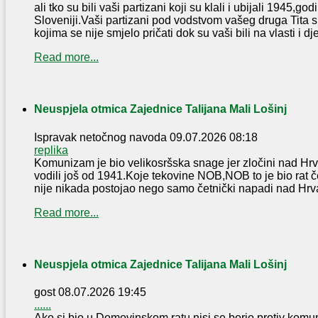
ali tko su bili vaši partizani koji su klali i ubijali 1945,g
Sloveniji.Vaši partizani pod vodstvom vašeg druga Tita s
kojima se nije smjelo pričati dok su vaši bili na vlasti i djec
Read more...
Neuspjela otmica Zajednice Talijana Mali Lošinj
Ispravak netočnog navoda
09.07.2026 08:18
replika
Komunizam je bio velikosršska snage jer zločini nad Hr
vodili još od 1941.Koje tekovine NOB,NOB to je bio rat 
nije nikada postojao nego samo četnički napadi nad Hrv
Read more...
Neuspjela otmica Zajednice Talijana Mali Lošinj
gost
08.07.2026 19:45
......
Ako si bio u Domovinskom ratu nisi se borio protiv komun