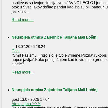
uspijevaš sa tvojom inicijativom JAVNO LEGLO.Ljudi su t
otok u Sveti jakov došao pandur kao što su bili panduri u J
jezik,isto ...
Read more...
Neuspjela otmica Zajednice Talijana Mali Lošinj
...
13.07.2026 18:24
Gost
"Smrt Fašizmu,..."pro šlo je tvoje vrijeme.Poznat rukopis
uopće javljaš.Kako primijećujem kad te vidim po gredu,z
cipele?
Read more...
Neuspjela otmica Zajednice Talijana Mali Lošinj
gost
13.07.2026 17:04
Ajmo, ajmo ******