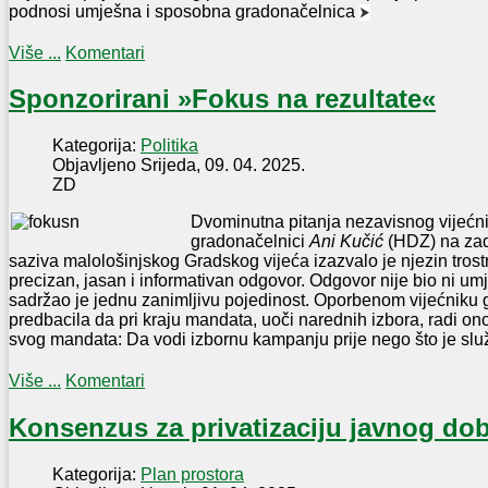
podnosi umješna i sposobna gradonačelnica
⮞
Više ...
Komentari
Sponzorirani »Fokus na rezultate«
Kategorija:
Politika
Objavljeno Srijeda, 09. 04. 2025.
ZD
Dvominutna pitanja nezavisnog vijećn
gradonačelnici
Ani Kučić
(HDZ) na zad
saziva malološinjskog Gradskog vijeća izazvalo je njezin trostru
precizan, jasan i informativan odgovor. Odgovor nije bio ni umj
sadržao je jednu zanimljivu pojedinost. Oporbenom vijećniku 
predbacila da pri kraju mandata, uoči narednih izbora, radi on
svog mandata: Da vodi izbornu kampanju prije nego što je s
Više ...
Komentari
Konsenzus za privatizaciju javnog do
Kategorija:
Plan prostora