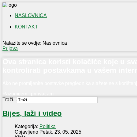
NASLOVNICA
KONTAKT
IZLOŽBA
NAŠI
Nalazite se ovdje:
Naslovnica
OTOČANI
Prijava
U
PRVOM
Ova stranica koristi kolačiće koje u 
SVJETSKOM
kontrolirati postavkama u vašem inter
RATU
Ako ne promijenite postavke preglednika slažete se s korište
Razumijem i prihvacam
Traži...
Bijes, laži i video
Kategorija:
Politika
Objavljeno Petak, 23. 05. 2025.