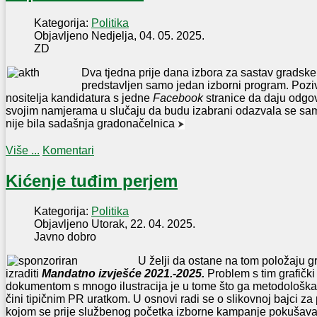
Kategorija:
Politika
Objavljeno Nedjelja, 04. 05. 2025.
ZD
Dva tjedna prije dana izbora za sastav gradske 
predstavljen samo jedan izborni program. Pozi
nositelja kandidatura s jedne
Facebook
stranice da daju odgov
svojim namjerama u slučaju da budu izabrani odazvala se samo
nije bila sadašnja gradonačelnica
⮞
Više ...
Komentari
Kićenje tuđim perjem
Kategorija:
Politika
Objavljeno Utorak, 22. 04. 2025.
Javno dobro
U želji da ostane na tom položaju g
izraditi
Mandatno izvješće 2021.-2025.
Problem s tim grafičk
dokumentom s mnogo ilustracija je u tome što ga metodološka 
čini tipičnim PR uratkom. U osnovi radi se o slikovnoj bajci za
kojom se prije službenog početka izborne kampanje pokušava 