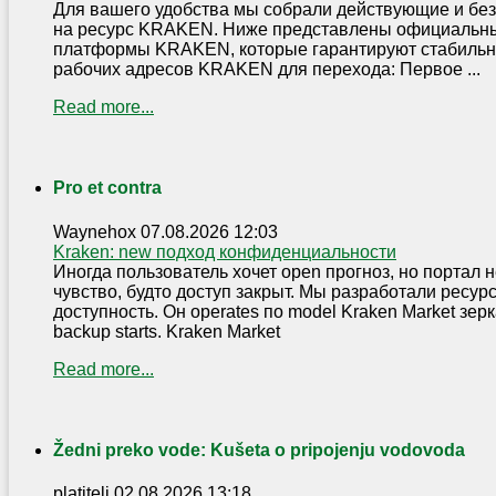
Для вашего удобства мы собрали действующие и бе
на ресурс KRAKEN. Ниже представлены официальны
платформы KRAKEN, которые гарантируют стабильн
рабочих адресов KRAKEN для перехода: Первое ...
Read more...
Pro et contra
Waynehox
07.08.2026 12:03
Kraken: new подход конфиденциальности
Иногда пользователь хочет open прогноз, но портал н
чувство, будто доступ закрыт. Мы разработали ресур
доступность. Он operates по model Kraken Market зерка
backup starts. Kraken Market
Read more...
Žedni preko vode: Kušeta o pripojenju vodovoda
platitelj
02.08.2026 13:18