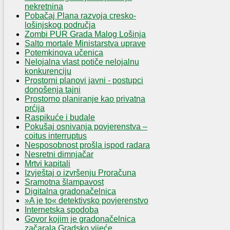
nekretnina
Pobačaj Plana razvoja cresko-
lošinjskog područja
Zombi PUR Grada Malog Lošinja
Salto mortale Ministarstva uprave
Potemkinova učenica
Nelojalna vlast potiče nelojalnu
konkurenciju
Prostorni planovi javni - postupci
donošenja tajni
Prostorno planiranje kao privatna
prćija
Raspikuće i budale
Pokušaj osnivanja povjerenstva –
coitus interruptus
Nesposobnost prošla ispod radara
Nesretni dimnjačar
Mrtvi kapitali
Izvještaj o izvršenju Proračuna
Sramotna šlampavost
Digitalna gradonačelnica
»A je to« detektivsko povjerenstvo
Internetska spodoba
Govor kojim je gradonačelnica
začarala Gradsko vijeće