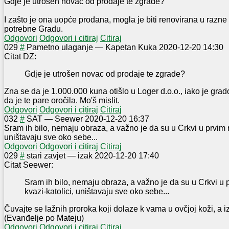
Gdje je utrošen novac od prodaje te zgrade?
I zašto je ona uopće prodana, mogla je biti renovirana u razne 
potrebne Gradu.
Odgovori
Odgovori i citiraj
Citiraj
0
29
#
Pametno ulaganje
—
Kapetan Kuka
2020-12-20 14:30
Citat DZ:
Gdje je utrošen novac od prodaje te zgrade?
Zna se da je 1.000.000 kuna otišlo u Loger d.o.o., iako je grad
da je te pare oročila. Mo'š mislit.
Odgovori
Odgovori i citiraj
Citiraj
0
32
#
SAT
—
Seewer
2020-12-20 16:37
Sram ih bilo, nemaju obraza, a važno je da su u Crkvi u prvim r
uništavaju sve oko sebe...
Odgovori
Odgovori i citiraj
Citiraj
0
29
#
stari zavjet
—
izak
2020-12-20 17:40
Citat Seewer:
Sram ih bilo, nemaju obraza, a važno je da su u Crkvi u 
kvazi-katolici, uništavaju sve oko sebe...
Čuvajte se lažnih proroka koji dolaze k vama u ovčjoj koži, a iz
(Evanđelje po Mateju)
Odgovori
Odgovori i citiraj
Citiraj