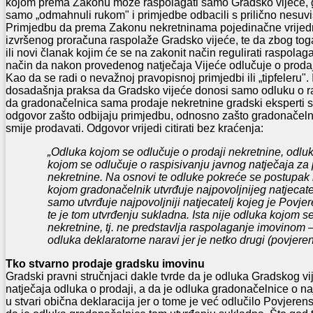
kojom prema Zakonu može raspolagati samo Gradsko vijeće, gr
samo „odmahnuli rukom" i primjedbe odbacili s prilično nesuv
Primjedbu da prema Zakonu nekretninama pojedinačne vrijed
izvršenog proračuna raspolaže Gradsko vijeće, te da zbog toga
ili novi članak kojim će se na zakonit način regulirati raspol
način da nakon provedenog natječaja Vijeće odlučuje o prodaj
Kao da se radi o nevažnoj pravopisnoj primjedbi ili „tipfeleru". 
dosadašnja praksa da Gradsko vijeće donosi samo odluku o ra
da gradonačelnica sama prodaje nekretnine gradski eksperti s
odgovor zašto odbijaju primjedbu, odnosno zašto gradonačeln
smije prodavati. Odgovor vrijedi citirati bez kraćenja:
„Odluka kojom se odlučuje o prodaji nekretnine, odluk
kojom se odlučuje o raspisivanju javnog natječaja za
nekretnine. Na osnovi te odluke pokreće se postupak 
kojom gradonačelnik utvrđuje najpovoljnijeg natjecate
samo utvrđuje najpovoljniji natjecatelj kojeg je Povje
te je tom utvrđenju sukladna. Ista nije odluka kojom s
nekretnine, tj. ne predstavlja raspolaganje imovinom 
odluka deklaratorne naravi jer je netko drugi (povjerens
Tko stvarno prodaje gradsku imovinu
Gradski pravni stručnjaci dakle tvrde da je odluka Gradskog vi
natječaja odluka o prodaji, a da je odluka gradonačelnice o na
u stvari obična deklaracija jer o tome je već odlučilo Povjeren