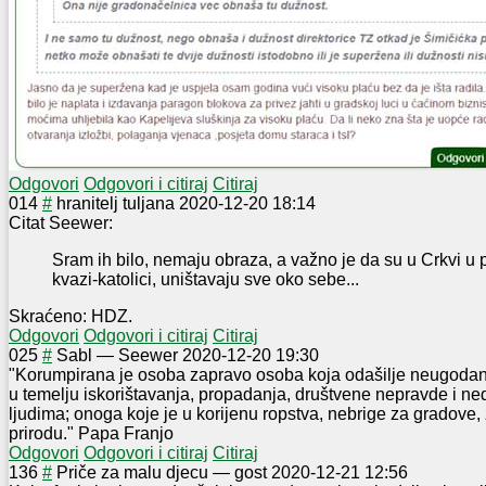
Odgovori
Odgovori i citiraj
Citiraj
0
14
#
hranitelj tuljana
2020-12-20 18:14
Citat Seewer:
Sram ih bilo, nemaju obraza, a važno je da su u Crkvi u 
kvazi-katolici, uništavaju sve oko sebe...
Skraćeno: HDZ.
Odgovori
Odgovori i citiraj
Citiraj
0
25
#
Sabl
—
Seewer
2020-12-20 19:30
"Korumpirana je osoba zapravo osoba koja odašilje neugodan m
u temelju iskorištavanja, propadanja, društvene nepravde i ne
ljudima; onoga koje je u korijenu ropstva, nebrige za gradove,
prirodu." Papa Franjo
Odgovori
Odgovori i citiraj
Citiraj
1
36
#
Priče za malu djecu
—
gost
2020-12-21 12:56