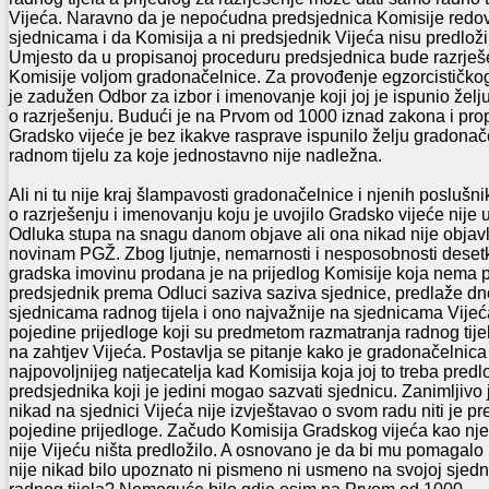
Vijeća. Naravno da je nepoćudna predsjednica Komisije redov
sjednicama i da Komisija a ni predsjednik Vijeća nisu predložil
Umjesto da u propisanoj proceduru predsjednica bude razrješen
Komisije voljom gradonačelnice. Za provođenje egzorcističkog
je zadužen Odbor za izbor i imenovanje koji joj je ispunio žel
o razrješenju. Budući je na Prvom od 1000 iznad zakona i pro
Gradsko vijeće je bez ikakve rasprave ispunilo želju gradonač
radnom tijelu za koje jednostavno nije nadležna.
Ali ni tu nije kraj šlampavosti gradonačelnice i njenih posluš
o razrješenju i imenovanju koju je uvojilo Gradsko vijeće nije
Odluka stupa na snagu danom objave ali ona nikad nije objav
novinam PGŽ. Zbog ljutnje, nemarnosti i nesposobnosti desetk
gradska imovinu prodana je na prijedlog Komisije koja nema p
predsjednik prema Odluci saziva saziva sjednice, predlaže dn
sjednicama radnog tijela i ono najvažnije na sjednicama Vijeć
pojedine prijedloge koji su predmetom razmatranja radnog tijela b
na zahtjev Vijeća. Postavlja se pitanje kako je gradonačelnica
najpovoljnijeg natjecatelja kad Komisija koja joj to treba pred
predsjednika koji je jedini mogao sazvati sjednicu. Zanimljivo
nikad na sjednici Vijeća nije izvještavao o svom radu niti je p
pojedine prijedloge. Začudo Komisija Gradskog vijeća kao nje
nije Vijeću ništa predložilo. A osnovano je da bi mu pomagalo
nije nikad bilo upoznato ni pismeno ni usmeno na svojoj sjed