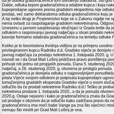
da je odluka gradonačelnice tom utvrđenju sukladna. Što god t
Dakle, odluka kojom gradonačelnica odabire kupca i koja nak
kupoprodajne ugovore prema gradskim ekspertima nije odluka
prodaji, već samo deklaratorna odluka gradonačelnice koju je u
A taj netko drugi je
Povjerenstvo
koje se u Zakonu nigdje ne sp
nema ovlasti za raspolaganje gradskim nekretninama. Odgov
iznesenu u javnom savjetovanju stručnjaci iz Grada tvrde da 
odlukom o raspisivanju javnog natječaja u stvari prodalo nekr
kasnije formalno odabrala gradonačelnica na temelju odluke
P
Koliko je to besmislena trvrdnja vidljivo je na primjeru uvod
privilegiranom kupcu Radniku d.d. Gradsko vijeće je donijelo 
javnog natječaja za prodaju nekretnina 1. listopada 2020. g. U
navodi se i da Grad Mali Lošinj pridržava pravo poništenja jav
prihvati niti jednu od prispjelih ponuda. Dana 5. studenog 202
natječaj, a 26. studenog 2020. g. otvorena je pristigla ponuda
gradonačelnica je donijela odluku o najpovoljnijem ponuditelju
pitala Vijeće svojom odlukom je potpisala kupoprodajni ugov
tumačenjima gradskih eksperata Gradsko vijeće u ovom slučaju
odlučilo da će prodati nekretnine Radniku d.d.! Teško je proba
nekretnina prodane 1. listopada 2020., a da je ponuda otvoren
2020.g. Ostaje nejasno i kako je gradonačelnica znala da Gra
od prodaje s obzirom da je odlučilo kako zadržava pravo da nek
gradonačelnica ima moći babe Vange pa zna što vijećnici misle. 
nemaju što misliti jer Grad Mali Lošinj je ona.