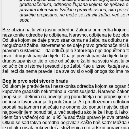
gradonačelnika, odnosno župana kojima se rješava o
pravnim interesima fizičkih i pravnih osoba, ako pos
drukčije propisano, ne može se izjaviti žalba, već se
spor."
Bez obzira na tu vrlo jasnu odredbu Zakona primjedba kojom se
nezakonite odredbe je odbijena. Naravno, odbijena je bez obr
Odluka kojom se daje pravo strankama na žalbu na odluku n
mogućnosti žalbe. Istovremeno se daje pravo gradonačelnici
pravnim sustavima – da odlučuje o žalbi koja nije dopuštena 
prvo i drugostupanjsko tijelo. Ona je prvostupanjsko tijelo koje 
drugostupanjsko tijelo koje odlučuje o žalbi na svoju vlastitu o
odlučio će o istome i presuditi po žalbi. Kao u izreci
kadija te tu
želi reći da nema pravde i da sve ovisi o volji onoga tko ima m
Bog je prvo sebi stvorio bradu
Odlukom je predviđena i nezakonita odredba kojom se ograni
kupovine gradskih nekretnina u korist susjeda. Naravno Zakon
propisuje i definira najpovoljnijeg ponuditelja i ne propisuje 
odnosno favoriziranja ili protežiranja. Ali predloženom odluk
prodati na javnom natječaju ne onome tko ponudi najvišu cij
najpovoljnijem ponuditelju, već susjedu ako je želi kupiti. Iako
identičan važećoj odluci u 95 % sadržaja upravo je ova prote
Otkud se sad takva odredba pojavila? Zašto baš sad? Možda se
je odluku pisala rukovodeća službenica u gradskoj upravi koja