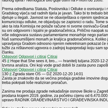
radnog tijela? Nemoguće bilo gdje osim na Prvom od 1000.
Prema odredbama Statuta, Poslovnika i Odluke o osnivanju i na
Gradskog vijeća rad radnih tijela je javan. Tako bi to trebalo bit
djeluje u ilegali. Javnost se ne obaviještava o njenim sjednic
komuniciraju odluke, ne objavljuju se zapisnici o radu. Tome s
ako ta ista Komisija ne polaže račune ni svome osnivaču-Gra
su oni odgovorni i lojalni je gradonačelnica. Prilično naopak 
više odogovara sustavu parlamentarne monarhije nego parla
Naš samoumišljeni monarh je kraljica gradonačelnica. Koliko 
upravljanja Gradom odnosno njenim nekretninam pokazat će s
tužbi za ništavnost ugovora o zadnjoj kupoprodaji koju sam s
članku.
Odgovori
Odgovori i citiraj
Citiraj
4
5
#
Hope that She sees it, bro...
—
hranitelj tuljana
2020-12-2
Izvrsna analiza. Oni koji vode grad dobili bi zaista puno zap
Odgovori
Odgovori i citiraj
Citiraj
1
30
#
Zgrada stare OS
—
DZ
2020-12-20 14:01
Zaista je znakovito da se većina prodaja gradske imovine dog
treba pokrpati loše realiziran proračun.
Zanima me prodaja zgrade nekadašnje osnove škole u Zagrebač
prodana krajem 2019. godine, za početnu cijenu od 6.470.000,
upravo RADNIK GRAĐEVINARSTVO I GRAĐEVINSKA INDU