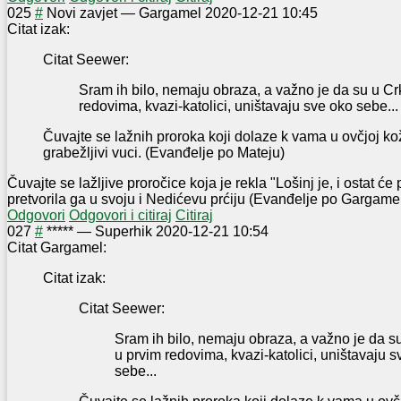
0
25
#
Novi zavjet
—
Gargamel
2020-12-21 10:45
Citat izak:
Citat Seewer:
Sram ih bilo, nemaju obraza, a važno je da su u Cr
redovima, kvazi-katolici, uništavaju sve oko sebe...
Čuvajte se lažnih proroka koji dolaze k vama u ovčjoj kož
grabežljivi vuci. (Evanđelje po Mateju)
Čuvajte se lažljive proročice koja je rekla "Lošinj je, i ostat će 
pretvorila ga u svoju i Nedićevu prćiju (Evanđelje po Gargame
Odgovori
Odgovori i citiraj
Citiraj
0
27
#
*****
—
Superhik
2020-12-21 10:54
Citat Gargamel:
Citat izak:
Citat Seewer:
Sram ih bilo, nemaju obraza, a važno je da s
u prvim redovima, kvazi-katolici, uništavaju 
sebe...