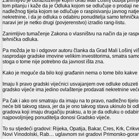
Zanimljivo je obrazloženje kojim Grad Mali Lošinj odbija prim
tom pitanju i kaže da je Odluka kojom se odlučuje o prodaji ne
nadležnog tijela kojom se odlučuje o raspisivanju javnog nat
nekretnine, i da je odluka o odabiru ponuditelja samo tehničk
naravi jer je netko drugi (povjerenstvo) izradio rang-listu.
Zanimljivo tumačenje Zakona o vlasništvu na način da je ras
tehnička odluka.
Pa možda je to i odgovor autoru članka da Grad Mali Lošinj vi
rasprodaje gradske imovine velikim investitorima, smatra sam
stoga o tome nije potrebno da javnost išta zna.
Kako je moguće da bilo koji građanin nema o tome bilo kakve 
Imaju li pravo gradski vijećnici usvajanjem ove odluke oduzet
gradsko vijeće ima jedino ovlaštenje prodavati nekretnine veće
Pa čak i ako oni smatraju da imaju na to pravo, nadležno tijel
neće biti takvog stava, jer da je ono takvog stava ukinulo bi od
gradova koji imaju drugačiju praksu, a to je da odluku o odabir
najpovoljnijeg ponuditelja donosi Gradsko vijeće.
To su sljedeći gradovi: Rijeka, Opatija, Bakar, Cres, Krk, Crikv
Novi Vinodolski, Rab… uglavnom svi gradovi Primorsko-gora