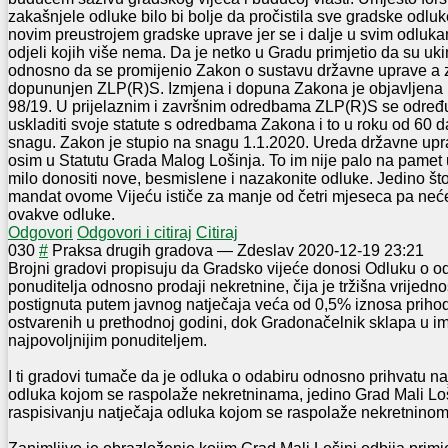
zakašnjele odluke bilo bi bolje da pročistila sve gradske odluke
novim preustrojem gradske uprave jer se i dalje u svim odluka
odjeli kojih više nema. Da je netko u Gradu primjetio da su uk
odnosno da se promijenio Zakon o sustavu državne uprave a z
dopununjen ZLP(R)S. Izmjena i dopuna Zakona je objavljena
98/19. U prijelaznim i završnim odredbama ZLP(R)S se određ
uskladiti svoje statute s odredbama Zakona i to u roku od 60 
snagu. Zakon je stupio na snagu 1.1.2020. Ureda državne upr
osim u Statutu Grada Malog Lošinja. To im nije palo na pamet us
milo donositi nove, besmislene i nazakonite odluke. Jedino što
mandat ovome Vijeću ističe za manje od četri mjeseca pa neće
ovakve odluke.
Odgovori
Odgovori i citiraj
Citiraj
0
30
#
Praksa drugih gradova
—
Zdeslav
2020-12-19 23:21
Brojni gradovi propisuju da Gradsko vijeće donosi Odluku o od
ponuditelja odnosno prodaji nekretnine, čija je tržišna vrijedn
postignuta putem javnog natječaja veća od 0,5% iznosa priho
ostvarenih u prethodnoj godini, dok Gradonačelnik sklapa u i
najpovoljnijim ponuditeljem.
I ti gradovi tumače da je odluka o odabiru odnosno prihvatu na
odluka kojom se raspolaže nekretninama, jedino Grad Mali Loš
raspisivanju natječaja odluka kojom se raspolaže nekretninom