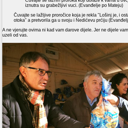
Čuvajte se lažnih proroka koji dolaze k vama u ovčj
iznutra su grabežljivi vuci. (Evanđelje po Mateju)
Čuvajte se lažljive proročice koja je rekla "Lošinj je, i ost
otoka" a pretvorila ga u svoju i Nedićevu prćiju (Evanđe
A ne vjerujte ovima ni kad vam darove dijele. Jer ne dijele va
uzeli od vas.