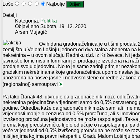
Loše
Najbolje
Detalji
Kategorija:
Politika
Objavljeno Subota, 19. 12. 2020.
Arsen Mujagić
Ovih dana gradonačelnica je u tišini prodala 
zemljišta u Velom Lošinju jednom od dva stalna abonenta na 
nekretnina – u ovom slučaju Radniku d.d. iz Križevaca. Ni jedan
javnost o tome nisu informirani jer prodaja je izvedena na nači
prodaje svoju djedovinu. No to je samo zadnji primjer nezako
gradskim nekretninama koje gradonačelnica uporno nastavlja i
upozorena na posve jasne i nedvosmislene odredbe Zakona o 
(regionalnoj) samoupravi
⮞
Pa tako članak 48. utvrđuje da gradonačelnik može odlučivati o
nekretnina pojedinačne vrijednosti samo do 0,5% ostvarenog
godine. Odredba kaže da gradonačelnik može sam, ali i ne mo
vrijednosti manje o cenzusa od 0,5% proračuna, ali s imovino
izvršenog proračuna jednostavno ne može raspolagati. Takva
prema kojoj predstavničko tijelo odlučuje o raspolaganju, pa da
veće vrijednosti od 0,5% izvršenog proračuna ne može se raz
mišljenjima kojima pravni eksperti u Gradu Malom Lošinju bran