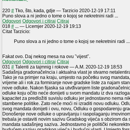
2
20
#
Tko, što, kada, gdje
—
Tarzicio
2020-12-19 17:11
Puno slova a ni jedno o tome o kojoj se nekretnini radi ...
Odgovori
Odgovori i citiraj
Citiraj
0
18
#
...
—
Licemjer
2020-12-19 19:13
Citat Tarzicio:
Puno slova a ni jedno o tome o kojoj se nekretnini radi ...
Fakat ovo. Daj nekog mesa na ovu "vijest".
Odgovori
Odgovori i citiraj
Citiraj
0
31
#
Talenti za tajmnig i rokove
—
A.M.
2020-12-19 18:53
Sadašnja gradonačelncia i aktualna vlast je stvarno netalentir
Tako je na primjer na kraju, umjesto na početku svog mandata, 
vrijeme ali i rok za formiranje nove gradske liste za najam stan
nove odluke. Nakon fijaska sa utvđivanjem liste gradonačelnic
odluke koju očito neće donijeti u svom mandatu iz dva razloga
kapacitet za predložiti suvislu odluku jer jednostavno nema n
stambene politike. Zato neće moći ni izraditi novu odluku. Odluči
svog mandata donijeti i ovu, novu, Odluku o gospodarenju gr
Donošenje nove odluke o upravljanju i raspolaganju imovino
trebala je ostaviti novim sazivu Gradskog vijeća s obzirom da
mandata sadašnjeg saziva. Jednostavno je politički nekorektn
budućem sazivu gradskog vijeća i budućoj vlasti. Umjesto fors