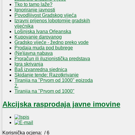
Tko to tamo laže?
Ignoriranje javnosti
Povodljivost Gradskog vijeća
Izravni prijenos lobotomije gradskih
vijećnika
Lošinjska Ivana Orleanska
Kupovanje darovanog
Gradsko vijeće - žedno preko vode
Prodaja muda pod bubrege
(Ne)javna nabava
Proračun ili iluzionistička predstava
Igra skrivanja
Baš izvanredna sjednica
Skidanje tende: Razotkrivanje
Tiranija na "Prvom od 1000" epizoda
2.
Tiranija na "Prvom od 1000"
Akcijska rasprodaja javne imovine
Korisnička ocjena:
/ 6