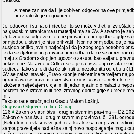
Citat dd:
A mene zanima da li je dobiven odgovor na ove primjedbe
bih znati što je odgovoreno.
Je, odgovorili su na primjedbe i to se može vidjeti u izvještaju
na gradskim stranicama u materijalima za GV. A stvarno je zani
Uglavnom su odgovorili da ne prihvaćaju primjedbe a gdje su dj
primjedbu u stvari je nisu prihvatili. Npr, na primjedbu da je na
susjeda priliko javnih natječaja i da je zbog toga potrebno br
je da se djelomično prihvaća primjedba i da će se odredbom 
imaju s Gradom sklopljen ugovor o zakupu kao valjanu pravnu
nekretnine. Naravno u Odluci koja je na usvajanju ostala je od
sudjeda. Iako su rekli da će ukinuti tu nezakonitu odrebu u čl.1
GV se nalazi stavak: „Pravo kupnje nekretnine temeljem najpo
ograničava se pravom prvenstva u korist vlasnika nekretnine 
izložena natječajem u cjelini ili jedan njezin dio nalazi u nepo
nekretnine s izravnim ili bez izravnog dodira gdje su međe 
m...“
Tako to rade stručnjaci u Gradu Malom Lošinj.
Odgovori
Odgovori i citiraj
Citiraj
1
26
#
Zakon o vlasništvu i drugim stvarnim pravima
—
DZ
202
Zakon o vlasništvu i drugim stvarnim pravima u čl. 391. određu
„Nekretninu u vlasništvu jedinica lokalne samouprave i jedini
samouprave tijela nadležna za njihovo raspolaganje mogu otuđi
način raspolagati samo na osnovi javnog natječaja i uz naknad