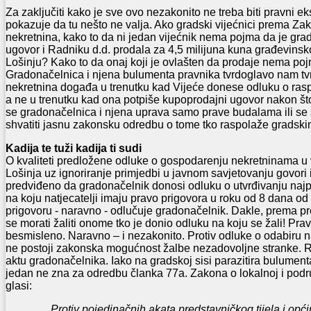
Za zaključiti kako je sve ovo nezakonito ne treba biti pravni e
pokazuje da tu nešto ne valja. Ako gradski vijećnici prema Za
nekretnina, kako to da ni jedan vijećnik nema pojma da je gra
ugovor i Radniku d.d. prodala za 4,5 milijuna kuna građevinsk
Lošinju? Kako to da onaj koji je ovlašten da prodaje nema po
Gradonačelnica i njena bulumenta pravnika tvrdoglavo nam tv
nekretnina događa u trenutku kad Vijeće donese odluku o rasp
a ne u trenutku kad ona potpiše kupoprodajni ugovor nakon št
se gradonačelnica i njena uprava samo prave budalama ili se
shvatiti jasnu zakonsku odredbu o tome tko raspolaže gradsk
Kadija te tuži kadija ti sudi
O kvaliteti predložene odluke o gospodarenju nekretninama u
Lošinja uz ignoriranje primjedbi u javnom savjetovanju govori 
predviđeno da gradonačelnik donosi odluku o utvrđivanju najpo
na koju natjecatelji imaju pravo prigovora u roku od 8 dana od
prigovoru - naravno - odlučuje gradonačelnik. Dakle, prema pre
se morati žaliti onome tko je donio odluku na koju se žali! Pr
besmisleno. Naravno – i nezakonito. Protiv odluke o odabiru na
ne postoji zakonska mogućnost žalbe nezadovoljne stranke. 
aktu gradonačelnika. Iako na gradskoj sisi parazitira bulumenta
jedan ne zna za odredbu članka 77a. Zakona o lokalnoj i podr
glasi:
„Protiv pojedinačnih akata predstavničkog tijela i opć