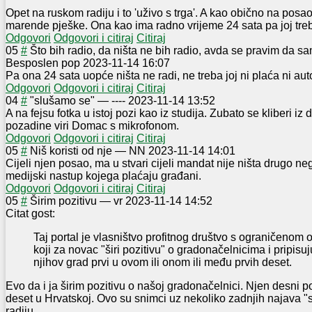
Opet na ruskom radiju i to 'uživo s trga'. A kao obično na posao 
marende pješke. Ona kao ima radno vrijeme 24 sata pa joj treb
Odgovori
Odgovori i citiraj
Citiraj
0
5
#
Što bih radio, da ništa ne bih radio, avda se pravim da s
Besposlen pop
2023-11-14 16:07
Pa ona 24 sata uopće ništa ne radi, ne treba joj ni plaća ni aut
Odgovori
Odgovori i citiraj
Citiraj
0
4
#
"slušamo se"
—
----
2023-11-14 13:52
A na fejsu fotka u istoj pozi kao iz studija. Zubato se kliberi iz
pozadine viri Domac s mikrofonom.
Odgovori
Odgovori i citiraj
Citiraj
0
5
#
Niš koristi od nje
—
NN
2023-11-14 14:01
Cijeli njen posao, ma u stvari cijeli mandat nije ništa drugo ne
medijski nastup kojega plaćaju građani.
Odgovori
Odgovori i citiraj
Citiraj
0
5
#
Širim pozitivu
—
vr
2023-11-14 14:52
Citat gost:
Taj portal je vlasništvo profitnog društvo s ograničenom
koji za novac "širi pozitivu" o gradonačelnicima i pripisuj
njihov grad prvi u ovom ili onom ili među prvih deset.
Evo da i ja širim pozitivu o našoj gradonačelnici. Njen desni p
deset u Hrvatskoj. Ovo su snimci uz nekoliko zadnjih najava 
radiju.