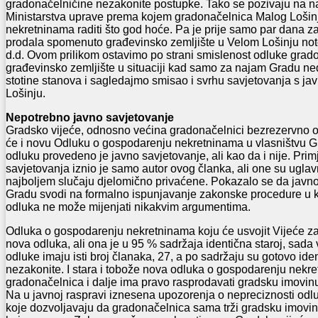
gradonačelničine nezakonite postupke. Tako se pozivaju na n
Ministarstva uprave prema kojem gradonačelnica Malog Lošin
nekretninama raditi što god hoće. Pa je prije samo par dana za
prodala spomenuto građevinsko zemljište u Velom Lošinju n
d.d. Ovom prilikom ostavimo po strani smislenost odluke grad
građevinsko zemljište u situaciji kad samo za najam Gradu ned
stotine stanova i sagledajmo smisao i svrhu savjetovanja s j
Lošinju.
Nepotrebno javno savjetovanje
Gradsko vijeće, odnosno većina gradonačelnici bezrezervno oda
će i novu Odluku o gospodarenju nekretninama u vlasništvu G
odluku provedeno je javno savjetovanje, ali kao da i nije. Pri
savjetovanja iznio je samo autor ovog članka, ali one su uglav
najboljem slučaju djelomično privaćene. Pokazalo se da javn
Gradu svodi na formalno ispunjavanje zakonske procedure u k
odluka ne može mijenjati nikakvim argumentima.
Odluka o gospodarenju nekretninama koju će usvojit Vijeće za 
nova odluka, ali ona je u 95 % sadržaja identična staroj, sada
odluke imaju isti broj članaka, 27, a po sadržaju su gotovo iden
nezakonite. I stara i tobože nova odluka o gospodarenju nekr
gradonačelnica i dalje ima pravo rasprodavati gradsku imovinu
Na u javnoj raspravi iznesena upozorenja o nepreciznosti odlu
koje dozvoljavaju da gradonačelnica sama trži gradsku imovinu