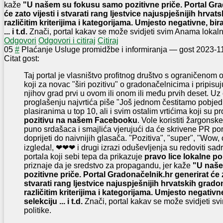
kaže
"U našem su fokusu samo pozitivne priče. Portal Gr
će zato vijesti i stvarati rang ljestvice najuspješnijih hrv
različitim kriterijima i kategorijama. Umjesto negativne, bi
... i t.d.
Znači, portal kakav se može svidjeti svim Anama lokalne
Odgovori
Odgovori i citiraj
Citiraj
0
5
#
Plaćanje Usluge promidžbe i informiranja
—
gost
2023-1
Citat gost:
Taj portal je vlasništvo profitnog društvo s ograničenom
koji za novac "širi pozitivu" o gradonačelnicima i pripisuj
njihov grad prvi u ovom ili onom ili među prvih deset. Uz
proglašenju najvrtića piše "Još jednom čestitamo pobjed
plasiranima u top 10, ali i svim ostalim vrtićima koji su p
pozitivu na našem Facebooku
. Vole koristiti žargonske
puno srdašaca i smajlića vjerujući da će skrivene PR po
doprijeti do naivnijih glasača. "Pozitiva", "super", "Wow,
izgleda!, ❤❤❤ i drugi izrazi oduševljenja su redoviti sad
portala koji sebi tepa da prikazuje
pravo lice lokalne pol
priznaje da je sredstvo za propagandu, jer kaže
"U naš
pozitivne priče. Portal Gradonačelnik.hr generirat će za
stvarati rang ljestvice najuspješnijih hrvatskih grad
različitim kriterijima i kategorijama. Umjesto negativ
selekciju ... i t.d.
Znači, portal kakav se može svidjeti s
politike.