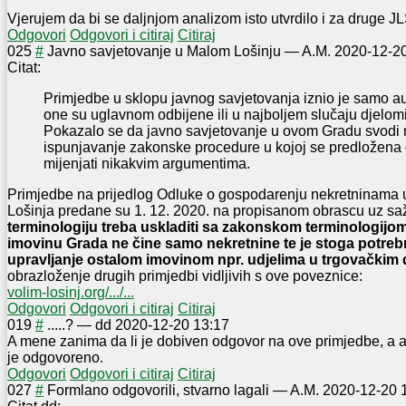
Vjerujem da bi se daljnjom analizom isto utvrdilo i za druge 
Odgovori
Odgovori i citiraj
Citiraj
0
25
#
Javno savjetovanje u Malom Lošinju
—
A.M.
2020-12-20
Citat:
Primjedbe u sklopu javnog savjetovanja iznio je samo au
one su uglavnom odbijene ili u najboljem slučaju djelom
Pokazalo se da javno savjetovanje u ovom Gradu svodi 
ispunjavanje zakonske procedure u kojoj se predložena
mijenjati nikakvim argumentima.
Primjedbe na prijedlog Odluke o gospodarenju nekretninama 
Lošinja predane su 1. 12. 2020. na propisanom obrascu uz sa
terminologiju treba uskladiti sa zakonskom terminologijom 
imovinu Grada ne čine samo nekretnine te je stoga potrebn
upravljanje ostalom imovinom npr. udjelima u trgovačkim
obrazloženje drugih primjedbi vidljivih s ove poveznice:
volim-losinj.org/.../...
Odgovori
Odgovori i citiraj
Citiraj
0
19
#
.....?
—
dd
2020-12-20 13:17
A mene zanima da li je dobiven odgovor na ove primjedbe, a ako
je odgovoreno.
Odgovori
Odgovori i citiraj
Citiraj
0
27
#
Formlano odgovorili, stvarno lagali
—
A.M.
2020-12-20 