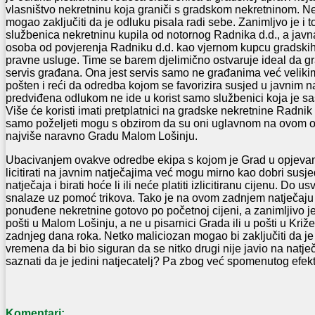
vlasništvo nekretninu koja graniči s gradskom nekretninom. Neki
mogao zaključiti da je odluku pisala radi sebe. Zanimljvo je i t
službenica nekretninu kupila od notornog Radnika d.d., a javna 
osoba od povjerenja Radniku d.d. kao vjernom kupcu gradskih
pravne usluge. Time se barem djelimično ostvaruje ideal da gr
servis građana. Ona jest servis samo ne građanima već velikim 
pošten i reći da odredba kojom se favorizira susjed u javnim n
predviđena odlukom ne ide u korist samo službenici koja je sas
Više će koristi imati pretplatnici na gradske nekretnine Radnik d
samo poželjeti mogu s obzirom da su oni uglavnom na ovom ot
najviše naravno Gradu Malom Lošinju.
Ubacivanjem ovakve odredbe ekipa s kojom je Grad u opjevan
licitirati na javnim natječajima već mogu mirno kao dobri susjed
natječaja i birati hoće li ili neće platiti izlicitiranu cijenu. Do 
snalaze uz pomoć trikova. Tako je na ovom zadnjem natječaju
ponuđene nekretnine gotovo po početnoj cijeni, a zanimljivo 
pošti u Malom Lošinju, a ne u pisarnici Grada ili u pošti u Križ
zadnjeg dana roka. Netko maliciozan mogao bi zaključiti da je
vremena da bi bio siguran da se nitko drugi nije javio na natj
saznati da je jedini natjecatelj? Pa zbog već spomenutog efekta
Komentari: