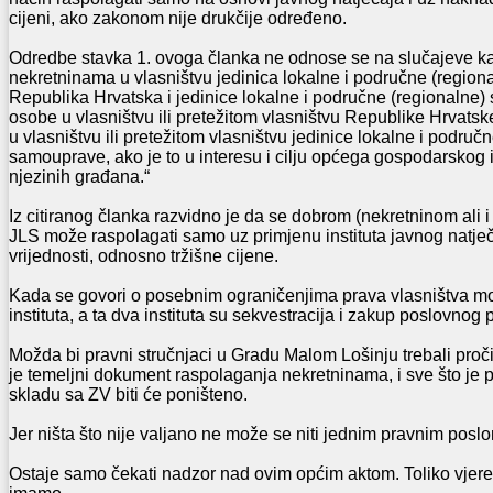
cijeni, ako zakonom nije drukčije određeno.
Odredbe stavka 1. ovoga članka ne odnose se na slučajeve ka
nekretninama u vlasništvu jedinica lokalne i područne (region
Republika Hrvatska i jedinice lokalne i područne (regionalne
osobe u vlasništvu ili pretežitom vlasništvu Republike Hrvat
u vlasništvu ili pretežitom vlasništvu jedinice lokalne i područ
samouprave, ako je to u interesu i cilju općega gospodarskog 
njezinih građana.“
Iz citiranog članka razvidno je da se dobrom (nekretninom ali 
JLS može raspolagati samo uz primjenu instituta javnog natječa
vrijednosti, odnosno tržišne cijene.
Kada se govori o posebnim ograničenjima prava vlasništva m
instituta, a ta dva instituta su sekvestracija i zakup poslovnog 
Možda bi pravni stručnjaci u Gradu Malom Lošinju trebali proči
je temeljni dokument raspolaganja nekretninama, i sve što je p
skladu sa ZV biti će poništeno.
Jer ništa što nije valjano ne može se niti jednim pravnim posl
Ostaje samo čekati nadzor nad ovim općim aktom. Toliko vjere