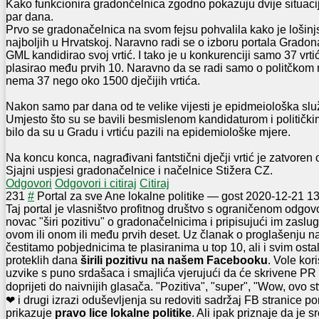
Kako funkcionira gradončelnica zgodno pokazuju dvije situaci
par dana.
Prvo se gradonačelnica na svom fejsu pohvalila kako je lošinj
najboljih u Hrvatskoj. Naravno radi se o izboru portala Gradon
GML kandidirao svoj vrtić. I tako je u konkurenciji samo 37 vrtić
plasirao među prvih 10. Naravno da se radi samo o politčkom 
nema 37 nego oko 1500 dječijih vrtića.
Nakon samo par dana od te velike vijesti je epidmeiološka služ
Umjesto što su se bavili besmislenom kandidaturom i političk
bilo da su u Gradu i vrtiću pazili na epidemiološke mjere.
Na koncu konca, nagrađivani fantstični dječji vrtić je zatvore
Sjajni uspjesi gradonačelnice i načelnice Stižera CZ.
Odgovori
Odgovori i citiraj
Citiraj
2
31
#
Portal za sve Ane lokalne politike
—
gost
2020-12-21 13
Taj portal je vlasništvo profitnog društvo s ograničenom odgov
novac "širi pozitivu" o gradonačelnicim
a i pripisujući im zaslug
ovom ili onom ili među prvih deset. Uz članak o proglašenju n
čestitamo pobjednicima te plasiranima u top 10, ali i svim ostal
proteklih dana
širili pozitivu na našem Facebooku
. Vole kori
uzvike s puno srdašaca i smajlića vjerujući da će skrivene PR
doprijeti do naivnijih glasača. "Pozitiva", "super", "Wow, ovo 
❤ i drugi izrazi oduševljenja su redoviti sadržaj FB stranice po
prikazuje
pravo lice lokalne politike
. Ali ipak priznaje da je 