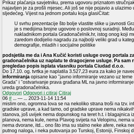
Prikaz plaćanja savjetniku, prema ugovoru priznatom stručnjak
najavljen je za prošli mjesec. Ali još se nije pojavio a ulazimo
sljedećeg. Vijest na jednom portalu koja glasi
Citat:
U svrhu prezentacije što bolje vlastite slike u javnosti G
je s medijima brojne ugovore o poslovnoj suradnji. Među 
nakladnikom portala Gradonačelnik.hr, istog onog koji mu
zaredom dodijelio nagradu za najbolji veliki grad u kateg
demografije, mladih i socijalne politike
podsjetila me da i Ana Kučić koristi usluge ovog portala za
gradonačelnika uz naplatu te dragocjene usluge. Pa sam 
pregledao popis isplata vlasniku portala Ciudad d.o.o.
Do 17.10. og. tvrtka je naplatila 3.527,23 eura za kako je na
informiranja
opisane kao "javno informiranje vezano uz teme 
Grada" i "ostvarivanje prava građana ML na javno informiranje"
ureda gradonačelnika.
Odgovori
Odgovori i citiraj
Citiraj
0
6
#
...
—
...
2023-11-14 11:54
mislim ono, ogromna lova se na nekoliko strana troši na tzv. i
gradske uprave, a kad tamo, od gradske uprave nema nikakvih 
stanova, još uvijek nema dopunskog na teret h.t. i blagajnica i
planova, nema kule, nema Plavog svijeta na Velopinu, nema u
nema dvorane, itd... ono što ima su stalno neke afere, neka n
putnog naloga, i neka putovanja po Turskoj, Estoniji, Finskoj da