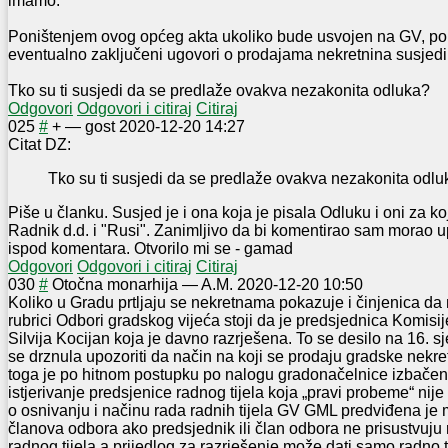
imamo.
Poništenjem ovog općeg akta ukoliko bude usvojen na GV, poniš
eventualno zaključeni ugovori o prodajama nekretnina susjed
Tko su ti susjedi da se predlaže ovakva nezakonita odluka?
Odgovori
Odgovori i citiraj
Citiraj
0
25
#
+
—
gost
2020-12-20 14:27
Citat DZ:
Tko su ti susjedi da se predlaže ovakva nezakonita odl
Piše u članku. Susjed je i ona koja je pisala Odluku i oni za ko
Radnik d.d. i "Rusi". Zanimljivo da bi komentirao sam morao u
ispod komentara. Otvorilo mi se - gamad
Odgovori
Odgovori i citiraj
Citiraj
0
30
#
Otočna monarhija
—
A.M.
2020-12-20 10:50
Koliko u Gradu prtljaju se nekretnama pokazuje i činjenica da 
rubrici Odbori gradskog vijeća stoji da je predsjednica Komisi
Silvija Kocijan koja je davno razrješena. To se desilo na 16. s
se drznula upozoriti da način na koji se prodaju gradske nekre
toga je po hitnom postupku po nalogu gradonačelnice izbačen
istjerivanje predsjenice radnog tijela koja „pravi probeme“ nij
o osnivanju i načinu rada radnih tijela GV GML predviđena je
članova odbora ako predsjednik ili član odbora ne prisustvuju
radnog tijela a prijedlog za razrješenje može dati samo radno ti