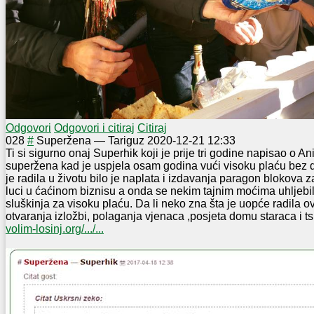
Odgovori
Odgovori i citiraj
Citiraj
0
28
#
Superžena
—
Tariguz
2020-12-21 12:33
Ti si sigurno onaj Superhik koji je prije tri godine napisao o A
superžena kad je uspjela osam godina vući visoku plaću bez da 
je radila u životu bilo je naplata i izdavanja paragon blokova z
luci u ćaćinom biznisu a onda se nekim tajnim moćima uhljebi
sluškinja za visoku plaću. Da li neko zna šta je uopće radila 
otvaranja izložbi, polaganja vjenaca ,posjeta domu staraca i ts
volim-losinj.org/.../...