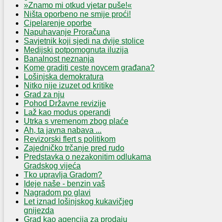
»Znamo mi otkud vjetar puše!«
Ništa oporbeno ne smije proći!
Cipelarenje oporbe
Napuhavanje Proračuna
Savjetnik koji sjedi na dvije stolice
Medijski potpomognuta iluzija
Banalnost neznanja
Kome graditi ceste novcem građana?
Lošinjska demokratura
Nitko nije izuzet od kritike
Grad za nju
Pohod Državne revizije
Laž kao modus operandi
Utrka s vremenom zbog plaće
Ah, ta javna nabava ...
Revizorski flert s politikom
Zajedničko trčanje pred rudo
Predstavka o nezakonitim odlukama
Gradskog vijeća
Tko upravlja Gradom?
Ideje naše - benzin vaš
Nagradom po glavi
Let iznad lošinjskog kukavičjeg
gnijezda
Grad kao agencija za prodaju