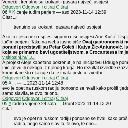
Veneciji, trenutno su krokant i pasara najveći uspjesi
Odgovori
Odgovori i citiraj
Citiraj
0
6
#
Kićenje tuđim perjem
—
asd
2023-11-14 12:39
Citat ...:
trenutno su krokant i pasara najveći uspjesi
Ako to i jesu neki uspjesi sigurno nisu uspjesi Ane Kučić. Usp
tuđim perjem. Tako na webu jasno piše
Ovaj gastronomski no
ponudi predstavili su Petar Goleš i Katya Žic-Antunović, is
koja se primarno bavi ugostiteljstvom
, a Crocantessa im je
visitlosinj.hr/.../...
A projekt Aleje kapetana pokrenut je na inicijativu Udruge po
inicijativu ili nekoga iz njenog kruga. No rezultat izvedbe izaz
komentare što ukazuje da je imala prste u izvedbi.
Odgovori
Odgovori i citiraj
Citiraj
0
5
#
...
—
...
2023-11-14 12:48
evo je opet na ruskom radiju ponosno se hvali kako prošli tjeda
samo slavila, te ovo, te ono...
Odgovori
Odgovori i citiraj
Citiraj
0
5
#
radno vrijeme 24 sata
—
Grunf
2023-11-14 13:20
Citat ...:
evo je opet na ruskom radiju ponosno se hvali kako prošli
radila, nego samo slavila, te ovo, te ono...