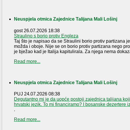
Neuspjela otmica Zajednice Talijana Mali Lošinj
gost
26.07.2026 18:38
Straulino s borio protiv Engleza
Taj što je napisao da se Straulini borio protiv partizana je 
možda i oboje. Nije se on borio protiv partizana nego pr
je bježao kad je Italija kapitulirala. Za njega nema dokaza 
Read more...
Neuspjela otmica Zajednice Talijana Mali Lošinj
PUJ
24.07.2026 08:38
Degutantno mi je da uopće postoji zajednica talijana koji
hrvatski jezik. To mi financiramo? I bosanske dezertere 
.
Read more...