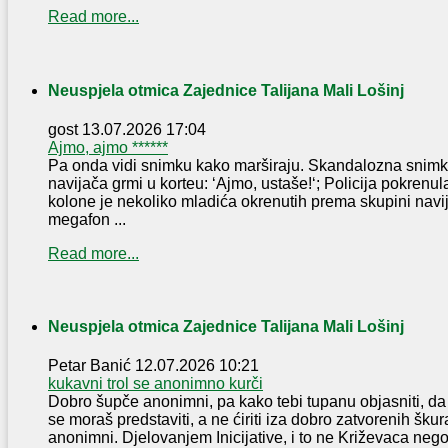
Read more...
Neuspjela otmica Zajednice Talijana Mali Lošinj
gost
13.07.2026 17:04
Ajmo, ajmo ******
Pa onda vidi snimku kako marširaju. Skandalozna snimka 
navijača grmi u korteu: ‘Ajmo, ustaše!‘; Policija pokrenu
kolone je nekoliko mladića okrenutih prema skupini navij
megafon ...
Read more...
Neuspjela otmica Zajednice Talijana Mali Lošinj
Petar Banić
12.07.2026 10:21
kukavni trol se anonimno kurči
Dobro šupče anonimni, pa kako tebi tupanu objasniti, 
se moraš predstaviti, a ne ćiriti iza dobro zatvorenih škur
anonimni. Djelovanjem Inicijative, i to ne Križevaca nego