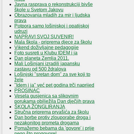
Javna rasprava o rekonstrukciji bivše
škole u Svetom Jakovu
Obrazovanja mladih za mir i ljudska
prava
Potpora samo lošinjskoj i opatijskoj
udruzi
NAPRAVI SVOJ SUVENIR!
Mala škola - priprema djece za školu
Vikend doživljajne pedagogije
Foto susreti u Klubu IDEM i ja
Dan planeta Zemlja 2011.
Mali Lošinjani izradili japansku
zastavu od 500 ždralova
Lošinjski "sretan dom" za sve koji to
žele
"Idem i ja" već pet godina trči naprijed
PROSINAC
Vesela gusjenica sa slikovnim
porukama obilježila Dan dječjih prava
ŠKOLA ŽONGLIRANJA
Stručna priprema prvašića za školu
Dan borbe protiv zlouporabe droga i
nezakonitog prometa drogama
Pomažemo bebama da 'govore' i prije
nego što progovore!