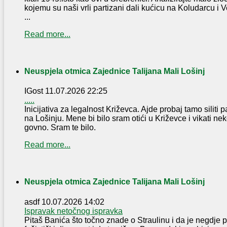
kojemu su naši vrli partizani dali kućicu na Koludarcu i 
...
Read more...
Neuspjela otmica Zajednice Talijana Mali Lošinj
IGost
11.07.2026 22:25
.....
Inicijativa za legalnost Križevca. Ajde probaj tamo silit
na Lošinju. Mene bi bilo sram otići u Križevce i vikati ne
govno. Sram te bilo.
Read more...
Neuspjela otmica Zajednice Talijana Mali Lošinj
asdf
10.07.2026 14:02
Ispravak netočnog ispravka
Pitaš Banića što točno znade o Straulinu i da je negdje p