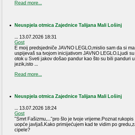
Read more...
Neuspjela otmica Zajednice Talijana Mali Lošinj
...
13.07.2026 18:31
Gost
E moij predsjedniče JAVNO LEGLO,mislio sam da si malo 
uspijevaš sa tvojom inicijativom JAVNO LEGLO.Ljudi su t
otok u Sveti jakov došao pandur kao što su bili panduri u J
jezik,isto ...
Read more...
Neuspjela otmica Zajednice Talijana Mali Lošinj
...
13.07.2026 18:24
Gost
"Smrt Fašizmu,..."pro šlo je tvoje vrijeme.Poznat rukopis
uopće javljaš.Kako primijećujem kad te vidim po gredu,z
cipele?