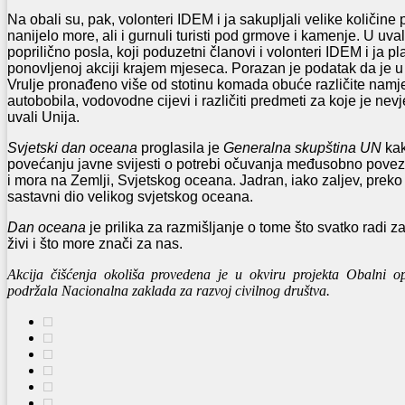
Na obali su, pak, volonteri IDEM i ja sakupljali velike količine
nanijelo more, ali i gurnuli turisti pod grmove i kamenje. U uvali
poprilično posla, koji poduzetni članovi i volonteri IDEM i ja pla
ponovljenoj akciji krajem mjeseca. Porazan je podatak da je u
Vrulje pronađeno više od stotinu komada obuće različite namjen
autobobila, vodovodne cijevi i različiti predmeti za koje je nevj
uvali Unija.
Svjetski dan oceana
proglasila je
Generalna skupština UN
kak
povećanju javne svijesti o potrebi očuvanja međusobno pov
i mora na Zemlji, Svjetskog oceana. Jadran, iako zaljev, pre
sastavni dio velikog svjetskog oceana.
Dan oceana
je prilika za razmišljanje o tome što svatko radi z
živi i što more znači za nas.
Akcija čišćenja okoliša provedena je u okviru projekta Obalni opse
podržala Nacionalna zaklada za razvoj civilnog društva.