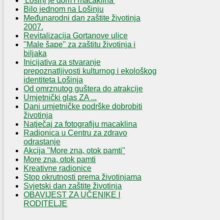
'Lošinj je dom i macaklina'
Bilo jednom na Lošinju
Međunarodni dan zaštite životinja
2007.
Revitalizacija Gortanove ulice
"Male šape" za zaštitu životinja i
biljaka
Inicijativa za stvaranje
prepoznatljivosti kulturnog i ekološkog
identiteta Lošinja
Od omrznutog guštera do atrakcije
Umjetnički glas ZA ...
Dani umjetničke podrške dobrobiti
životinja
Natječaj za fotografiju macaklina
Radionica u Centru za zdravo
odrastanje
Akcija "More zna, otok pamti"
More zna, otok pamti
Kreativne radionice
Stop okrutnosti prema životinjama
Svjetski dan zaštite životinja
OBAVIJEST ZA UČENIKE I
RODITELJE