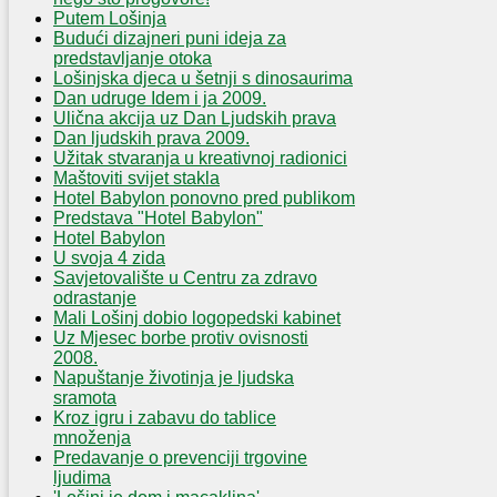
Putem Lošinja
Budući dizajneri puni ideja za
predstavljanje otoka
Lošinjska djeca u šetnji s dinosaurima
Dan udruge Idem i ja 2009.
Ulična akcija uz Dan Ljudskih prava
Dan ljudskih prava 2009.
Užitak stvaranja u kreativnoj radionici
Maštoviti svijet stakla
Hotel Babylon ponovno pred publikom
Predstava "Hotel Babylon"
Hotel Babylon
U svoja 4 zida
Savjetovalište u Centru za zdravo
odrastanje
Mali Lošinj dobio logopedski kabinet
Uz Mjesec borbe protiv ovisnosti
2008.
Napuštanje životinja je ljudska
sramota
Kroz igru i zabavu do tablice
množenja
Predavanje o prevenciji trgovine
ljudima