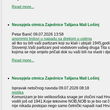
Read more...
Neuspjela otmica Zajednice Talijana Mali Lošinj
Petar Banić
09.07.2026 13:58
anonimni trolovi u napadu sa drekom u ustima
ali tko su bili vaši partizani koji su klali i ubijali 1945,g
Sloveniji.Vaši partizani pod vodstvom vašeg druga Tita s
kojima se nije smjelo pričati dok su vaši bili na vlasti i djec
Read more...
Neuspjela otmica Zajednice Talijana Mali Lošinj
Ispravak netočnog navoda
09.07.2026 08:18
replika
Komunizam je bio velikosršska snage jer zločini nad Hr
vodili još od 1941.Koje tekovine NOB,NOB to je bio rat 
nije nikada postojao nego samo četnički napadi nad Hrv