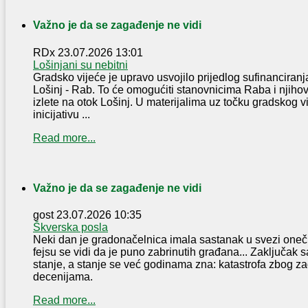
Važno je da se zagađenje ne vidi
RDx
23.07.2026 13:01
Lošinjani su nebitni
Gradsko vijeće je upravo usvojilo prijedlog sufinanciranja
Lošinj - Rab. To će omogućiti stanovnicima Raba i njih
izlete na otok Lošinj. U materijalima uz točku gradskog v
inicijativu ...
Read more...
Važno je da se zagađenje ne vidi
gost
23.07.2026 10:35
Škverska posla
Neki dan je gradonačelnica imala sastanak u svezi oneč
fejsu se vidi da je puno zabrinutih građana... Zaključak s
stanje, a stanje se već godinama zna: katastrofa zbog za
decenijama.
Read more...