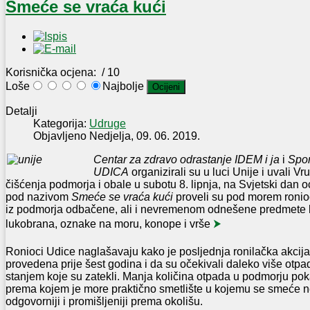
Smeće se vraća kući
Korisnička ocjena:
/ 10
Loše
Najbolje
Detalji
Kategorija:
Udruge
Objavljeno Nedjelja, 09. 06. 2019.
Centar za zdravo odrastanje IDEM i ja
i
Spor
UDICA
organizirali su u luci Unije i uvali Vr
čišćenja podmorja i obale u subotu 8. lipnja, na Svjetski dan 
pod nazivom
Smeće se vraća kući
proveli su pod morem ronio
iz podmorja odbačene, ali i nevremenom odnešene predmete ka
lukobrana, oznake na moru, konope i vrše
⮞
Ronioci Udice naglašavaju kako je posljednja ronilačka akcij
provedena prije šest godina i da su očekivali daleko više otpad
stanjem koje su zatekli. Manja količina otpada u podmorju pok
prema kojem je more praktično smetlište u kojemu se smeće ne 
odgovorniji i promišljeniji prema okolišu.