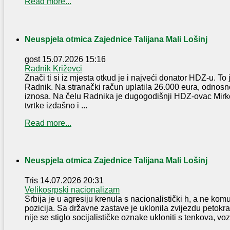
Read more...
Neuspjela otmica Zajednice Talijana Mali Lošinj
gost
15.07.2026 15:16
Radnik Križevci
Znači ti si iz mjesta otkud je i najveći donator HDZ-u. To 
Radnik. Na stranački račun uplatila 26.000 eura, odnosn
iznosa. Na čelu Radnika je dugogodišnji HDZ-ovac Mirko
tvrtke izdašno i ...
Read more...
Neuspjela otmica Zajednice Talijana Mali Lošinj
Tris
14.07.2026 20:31
Velikosrpski nacionalizam
Srbija je u agresiju krenula s nacionalistički h, a ne komu
pozicija. Sa državne zastave je uklonila zvijezdu petokra
nije se stiglo socijalističke oznake ukloniti s tenkova, vozi