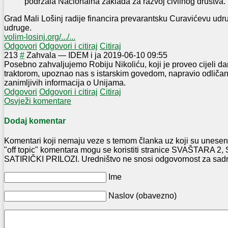
podržala Nacionalna zaklada za razvoj civilnog društva.
Grad Mali Lošinj radije financira prevarantsku Curavićevu udr
udruge.
volim-losinj.org/.../...
Odgovori
Odgovori i citiraj
Citiraj
2
13
#
Zahvala
—
IDEM i ja
2019-06-10 09:55
Posebno zahvaljujemo Robiju Nikoliću, koji je proveo cijeli d
traktorom, upoznao nas s istarskim govedom, napravio odličan 
zanimljivih informacija o Unijama.
Odgovori
Odgovori i citiraj
Citiraj
Osvježi komentare
Dodaj komentar
Komentari koji nemaju veze s temom članka uz koji su uneseni
"off topic" komentara mogu se koristiti stranice SVAŠTARA
SATIRIČKI PRILOZI. Uredništvo ne snosi odgovornost za sadr
Ime
Naslov (obavezno)