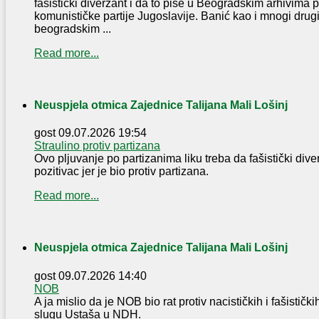
fašistički diverzant i da to piše u Beogradskim arhivima 
komunističke partije Jugoslavije. Banić kao i mnogi drugi
beogradskim ...
Read more...
Neuspjela otmica Zajednice Talijana Mali Lošinj
gost
09.07.2026 19:54
Straulino protiv partizana
Ovo pljuvanje po partizanima liku treba da fašistički div
pozitivac jer je bio protiv partizana.
Read more...
Neuspjela otmica Zajednice Talijana Mali Lošinj
gost
09.07.2026 14:40
NOB
A ja mislio da je NOB bio rat protiv nacističkih i fašistički
slugu Ustaša u NDH.