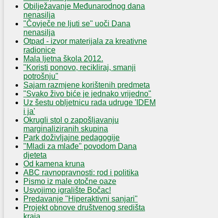
Obilježavanje Međunarodnog dana
nenasilja
"Čovječe ne ljuti se" uoči Dana
nenasilja
Otpad - izvor materijala za kreativne
radionice
Mala ljetna škola 2012.
"Koristi ponovo, recikliraj, smanji
potrošnju"
Sajam razmjene korištenih predmeta
"Svako živo biće je jednako vrijedno"
Uz šestu obljetnicu rada udruge 'IDEM
i ja'
Okrugli stol o zapošljavanju
marginaliziranih skupina
Park doživljajne pedagogije
"Mladi za mlađe" povodom Dana
djeteta
Od kamena kruna
ABC ravnopravnosti: rod i politika
Pismo iz male otočne oaze
Usvojimo igralište Bočac!
Predavanje "Hiperaktivni sanjari"
Projekt obnove društvenog središta
kraja