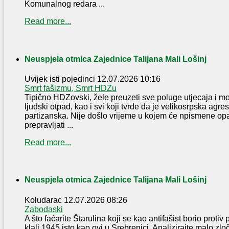
Komunalnog redara ...
Read more...
Neuspjela otmica Zajednice Talijana Mali Lošinj
Uvijek isti pojedinci
12.07.2026 10:16
Smrt fašizmu, Smrt HDZu
Tipično HDZovski, žele preuzeti sve poluge utjecaja i moći
ljudski otpad, kao i svi koji tvrde da je velikosrpska agres
partizanska. Nije došlo vrijeme u kojem će npismene op
prepravljati ...
Read more...
Neuspjela otmica Zajednice Talijana Mali Lošinj
Koludarac
12.07.2026 08:26
Zabodaski
A što faćarite Štarulina koji se kao antifašist borio protiv
klali 1945.isto kao ovi u Srebrenici. Analizirajte malo zl