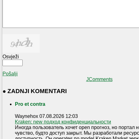
Osvježi
Pošalji
JComments
● ZADNJI KOMENTARI
Pro et contra
Waynehox
07.08.2026 12:03
Kraken: new подход конфиденциальности
Иногда пользователь хочет open прогноз, но портал н
чувство, будто доступ закрыт. Мы разработали ресур
доступность. Он operates по model Kraken Market зерка