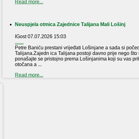
Read more...
Neuspjela otmica Zajednice Talijana Mali Lošinj
IGost
07.07.2026 15:03
.......
Petre Baniću prestani vrijeđati Lošinjane a sada si poče
Talijana.Zajedn ica Talijana postoji davno prije nego što s
ponašajte se pristojno prema Lošinjanima koji su vas pri
otočana a ...
Read more...