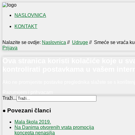
NASLOVNICA
KONTAKT
IZLOŽBA
NAŠI
Nalazite se ovdje:
Naslovnica
//
Udruge
//
Smeće se vraća ku
OTOČANI
Prijava
U
PRVOM
Ova stranica koristi kolačiće koje u 
SVJETSKOM
kontrolirati postavkama u vašem inter
RATU
Ako ne promijenite postavke preglednika slažete se s korište
Razumijem i prihvacam
Traži...
● Povezani članci
Mala škola 2019.
Na Danima otvorenih vrata promocija
koncepta nenasilja