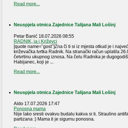
Read more...
Neuspjela otmica Zajednice Talijana Mali Lošinj
Petar Banić
18.07.2026 08:55
RADNIK, ja i Križevci
[quote name="gost"]Zna či ti si iz mjesta otkud je i najve
križevačka tvrtka Radnik. Na stranački račun uplatila 2
četvrtinu ukupnog iznosa. Na čelu Radnika je dugogodi
Habijanec, koji je ...
Read more...
Neuspjela otmica Zajednice Talijana Mali Lošinj
Aldo
17.07.2026 17:47
Ponosna mama
Nije lako sresti ovakvu budalu kakva si ti. Straulino antifa
partizana :) Mama ti je sigurnu ponosna.