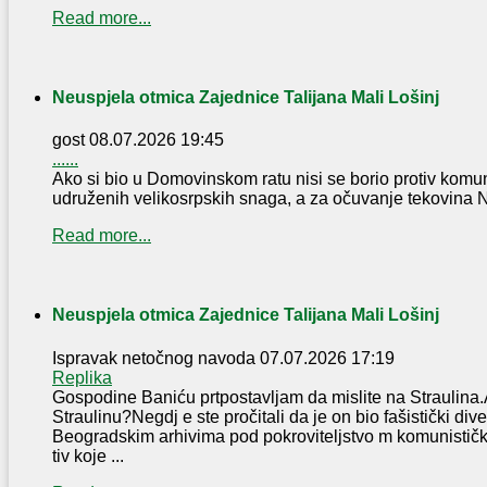
Read more...
Neuspjela otmica Zajednice Talijana Mali Lošinj
gost
08.07.2026 19:45
......
Ako si bio u Domovinskom ratu nisi se borio protiv komun
udruženih velikosrpskih snaga, a za očuvanje tekovina NOB
Read more...
Neuspjela otmica Zajednice Talijana Mali Lošinj
Ispravak netočnog navoda
07.07.2026 17:19
Replika
Gospodine Baniću prtpostavljam da mislite na Straulina.
Straulinu?Negdj e ste pročitali da je on bio fašistički dive
Beogradskim arhivima pod pokroviteljstvo m komunističke
tiv koje ...