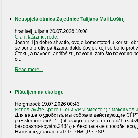
Neuspjela otmica Zajednice Talijana Mali Lošinj
hranitelj tuljana
20.07.2026 10:08
O antifašizmu, rode...
Jesam li ja dobro shvatio, ovdje komentatori u korist i o
se borio protiv partizana, dakle čovjek koji se borio proti
Otoku, a navodni antifašisti, navodni zato što navodno p
o ...
Read more...
Pištoljem na ekologe
Hergmoock
19.07.2026 00:43
Используйте Кракен Tor и VPN вместе *)(* максимал
Для вашего удобства мы собрали действующие СЃР°Р
pressforum.com/.../... (https://go-pressforum.com/thread
bezopasno-i-bystro.2434/) и безопасные способы вх
Ниже представлены Р·Р°Р№С‚Рё РЅР° ...