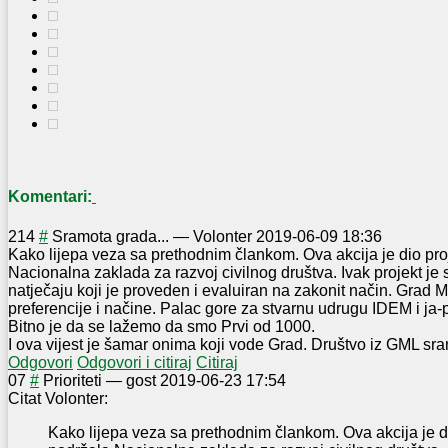
Komentari:
2
14
#
Sramota grada...
—
Volonter
2019-06-09 18:36
Kako lijepa veza sa prethodnim člankom. Ova akcija je dio proj
Nacionalna zaklada za razvoj civilnog društva. Ivak projekt j
natječaju koji je proveden i evaluiran na zakonit način. Grad M
preferencije i načine. Palac gore za stvarnu udrugu IDEM i ja-
Bitno je da se lažemo da smo Prvi od 1000.
I ova vijest je šamar onima koji vode Grad. Društvo iz GML sra
Odgovori
Odgovori i citiraj
Citiraj
0
7
#
Prioriteti
—
gost
2019-06-23 17:54
Citat Volonter:
Kako lijepa veza sa prethodnim člankom. Ova akcija je di