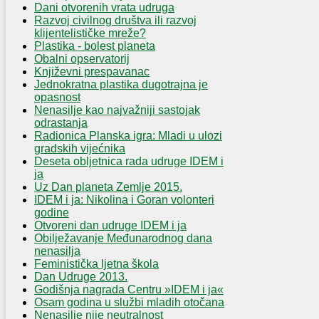
Dani otvorenih vrata udruga
Razvoj civilnog društva ili razvoj
klijentelističke mreže?
Plastika - bolest planeta
Obalni opservatorij
Književni prespavanac
Jednokratna plastika dugotrajna je
opasnost
Nenasilje kao najvažniji sastojak
odrastanja
Radionica Planska igra: Mladi u ulozi
gradskih vijećnika
Deseta obljetnica rada udruge IDEM i
ja
Uz Dan planeta Zemlje 2015.
IDEM i ja: Nikolina i Goran volonteri
godine
Otvoreni dan udruge IDEM i ja
Obilježavanje Međunarodnog dana
nenasilja
Feministička ljetna škola
Dan Udruge 2013.
Godišnja nagrada Centru »IDEM i ja«
Osam godina u službi mladih otočana
Nenasilje nije neutralnost