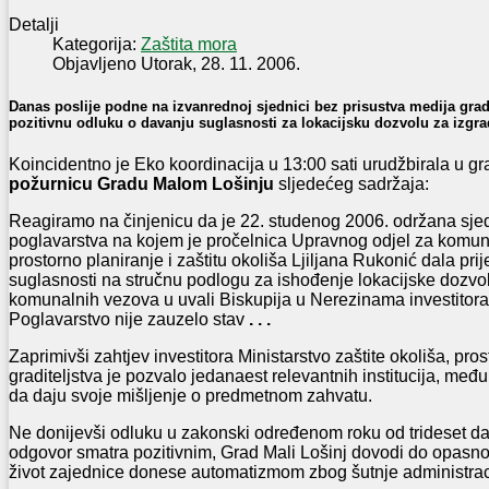
Detalji
Kategorija:
Zaštita mora
Objavljeno Utorak, 28. 11. 2006.
Danas poslije podne na izvanrednoj sjednici bez prisustva medija grad
pozitivnu odluku o davanju suglasnosti za lokacijsku dozvolu za izgr
Koincidentno je Eko koordinacija u 13:00 sati urudžbirala u gr
požurnicu Gradu Malom Lošinju
sljedećeg sadržaja:
Reagiramo na činjenicu da je 22. studenog 2006. održana sj
poglavarstva na kojem je pročelnica Upravnog odjel za komun
prostorno planiranje i zaštitu okoliša Ljiljana Rukonić dala pri
suglasnosti na stručnu podlogu za ishođenje lokacijske dozvo
komunalnih vezova u uvali Biskupija u Nerezinama investitora 
Poglavarstvo nije zauzelo stav
. . .
Zaprimivši zahtjev investitora Ministarstvo zaštite okoliša, pro
graditeljstva je pozvalo jedanaest relevantnih institucija, među
da daju svoje mišljenje o predmetnom zahvatu.
Ne donijevši odluku u zakonski određenom roku od trideset d
odgovor smatra pozitivnim, Grad Mali Lošinj dovodi do opasnos
život zajednice donese automatizmom zbog šutnje administrac