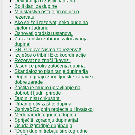
Deklaracija o zaštiti Jadrana
Bolji dani za dupine
Ministarstvo ostaje pri odluci o
rezervatu
Ako se želi rezervat, neka bude na
cijelom Jadranu
Osnovati gradsku ustanovu
Za zakonsku zabranu zatočavanja
dupina!
SRD Udica: Nismo za rezervat!
Izvješće o tribini Eko koordinacije
Rezervat ne znači "kavez"
Jasenice protiv zatočenja dupina
Skandalozno planiranje dupinarija
Dupini ugibaju zbog ljudske zabave i
dobre zarade
Zaštita je mudro upravljanje na
dobrobit ljudi i prirode
Dupini nisu cirkusanti
Ribari protiv zaštite dupina
Osnivač Dolphin projecta u Hrvatskoj
Međunarodna godina dupina
Spriječiti izgradnju dupinarija!
Osuda izgradnje dupinarija
"Dobri dupini trebaju širokogrudne