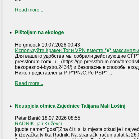
Read more...
Pištoljem na ekologe
Hergmoock
19.07.2026 00:43
Используйте Кракен Tor и VPN вместе *)(* максимал
Для вашего удобства мы собрали действующие СЃР°Р
pressforum.com/.../... (https://go-pressforum.com/thread
bezopasno-i-bystro.2434/) и безопасные способы вх
Ниже представлены Р·Р°Р№С‚Рё РЅР° ...
Read more...
Neuspjela otmica Zajednice Talijana Mali Lošinj
Petar Banić
18.07.2026 08:55
RADNIK, ja i Križevci
[quote name="gost"]Zna či ti si iz mjesta otkud je i najve
križevačka tvrtka Radnik. Na stranački račun uplatila 2