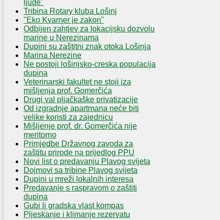
ljude"
Tribina Rotary kluba Lošinj
"Eko Kvarner je zakon"
Odbijen zahtjev za lokacijsku dozvolu
marine u Nerezinama
Dupini su zaštitni znak otoka Lošinja
Marina Nerezine
Ne postoji lošinjsko-creska populacija
dupina
Veterinarski fakultet ne stoji iza
mišljenja prof. Gomerčića
Drugi val pljačkaške privatizacije
Od izgradnje apartmana neće biti
velike koristi za zajednicu
Mišljenje prof. dr. Gomerčića nije
meritorno
Primjedbe Državnog zavoda za
zaštitu prirode na prijedlog PPU
Novi list o predavanju Plavog svijeta
Dojmovi sa tribine Plavog svijeta
Dupini u mreži lokalnih interesa
Predavanje s raspravom o zaštiti
dupina
Gubi li gradska vlast kompas
Pljeskanje i klimanje rezervatu