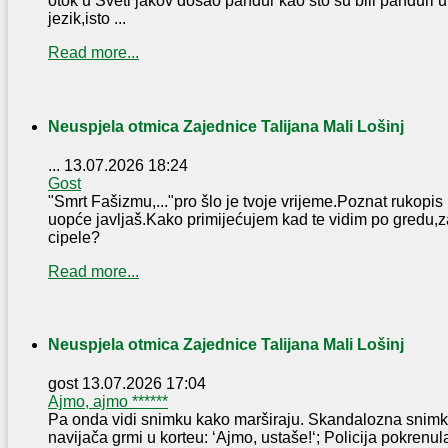
otok u Sveti jakov došao pandur kao što su bili panduri u J
jezik,isto ...
Read more...
Neuspjela otmica Zajednice Talijana Mali Lošinj
...
13.07.2026 18:24
Gost
"Smrt Fašizmu,..."pro šlo je tvoje vrijeme.Poznat rukopis
uopće javljaš.Kako primijećujem kad te vidim po gredu,z
cipele?
Read more...
Neuspjela otmica Zajednice Talijana Mali Lošinj
gost
13.07.2026 17:04
Ajmo, ajmo ******
Pa onda vidi snimku kako marširaju. Skandalozna snimka 
navijača grmi u korteu: ‘Ajmo, ustaše!‘; Policija pokrenu