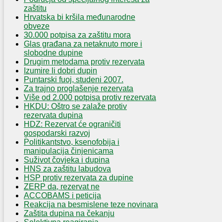
zaštitu
Hrvatska bi kršila međunarodne
obveze
30.000 potpisa za zaštitu mora
Glas građana za netaknuto more i
slobodne dupine
Drugim metodama protiv rezervata
Izumire li dobri dupin
Puntarski fuoj, studeni 2007.
Za trajno proglašenje rezervata
Više od 2.000 potpisa protiv rezervata
HKDU: Oštro se zalaže protiv
rezervata dupina
HDZ: Rezervat će ograničiti
gospodarski razvoj
Politikantstvo, ksenofobija i
manipulacija činjenicama
Suživot čovjeka i dupina
HNS za zaštitu labudova
HSP protiv rezervata za dupine
ZERP da, rezervat ne
ACCOBAMS i peticija
Reakcija na besmislene teze novinara
Zaštita dupina na čekanju