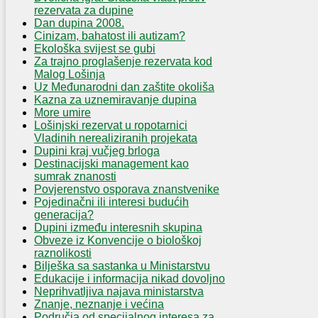
rezervata za dupine
Dan dupina 2008.
Cinizam, bahatost ili autizam?
Ekološka svijest se gubi
Za trajno proglašenje rezervata kod
Malog Lošinja
Uz Međunarodni dan zaštite okoliša
Kazna za uznemiravanje dupina
More umire
Lošinjski rezervat u ropotarnici
Vladinih nerealiziranih projekata
Dupini kraj vučjeg brloga
Destinacijski management kao
sumrak znanosti
Povjerenstvo osporava znanstvenike
Pojedinačni ili interesi budućih
generacija?
Dupini između interesnih skupina
Obveze iz Konvencije o biološkoj
raznolikosti
Bilješka sa sastanka u Ministarstvu
Edukacije i informacija nikad dovoljno
Neprihvatljiva najava ministarstva
Znanje, neznanje i većina
Područja od specijalnog interesa za