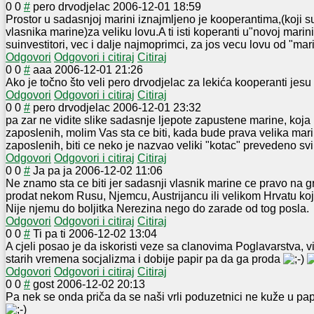
0
0
#
pero drvodjelac
2006-12-01 18:59
Prostor u sadasnjoj marini iznajmljeno je kooperantima,(k
oji 
vlasnika marine)za veliku lovu.A ti isti koperanti u"novoj mar
suinvestitori, vec i dalje najmoprimci, za jos vecu lovu od "mari
Odgovori
Odgovori i citiraj
Citiraj
0
0
#
aaa
2006-12-01 21:26
Ako je točno što veli pero drvodjelac za lekića kooperanti jes
Odgovori
Odgovori i citiraj
Citiraj
0
0
#
pero drvodjelac
2006-12-01 23:32
pa zar ne vidite slike sadasnje ljepote zapustene marine, koja i
zaposlenih, molim Vas sta ce biti, kada bude prava velika mar
zaposlenih, biti ce neko je nazvao veliki "kotac" prevedeno svi
Odgovori
Odgovori i citiraj
Citiraj
0
0
#
Ja pa ja
2006-12-02 11:06
Ne znamo sta ce biti jer sadasnji vlasnik marine ce pravo na g
prodat nekom Rusu, Njemcu, Austrijancu ili velikom Hrvatu koji
Nije njemu do boljitka Nerezina nego do zarade od tog posla.
Odgovori
Odgovori i citiraj
Citiraj
0
0
#
Ti pa ti
2006-12-02 13:04
A cjeli posao je da iskoristi veze sa clanovima Poglavarstva, vij
starih vremena socjalizma i dobije papir pa da ga proda
Odgovori
Odgovori i citiraj
Citiraj
0
0
#
gost
2006-12-02 20:13
Pa nek se onda priča da se naši vrli poduzetnici ne kuže u pap