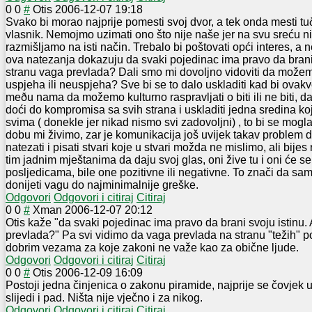
0
0
#
Otis
2006-12-07 19:18
Svako bi morao najprije pomesti svoj dvor, a tek onda mesti tu
vlasnik. Nemojmo uzimati ono što nije naše jer na svu sreću nis
razmišljamo na isti način. Trebalo bi poštovati opći interes, a 
ova natezanja dokazuju da svaki pojedinac ima pravo da brani s
stranu vaga prevlada? Dali smo mi dovoljno vidoviti da možemo
uspjeha ili neuspjeha? Sve bi se to dalo uskladiti kad bi ovak
meðu nama da možemo kulturno raspravljati o biti ili ne biti,
doći do kompromisa sa svih strana i uskladiti jedna sredina ko
svima ( donekle jer nikad nismo svi zadovoljni) , to bi se mogl
dobu mi živimo, zar je komunikacija još uvijek takav proble
natezati i pisati stvari koje u stvari možda ne mislimo, ali bije
tim jadnim mještanima da daju svoj glas, oni žive tu i oni će se
posljedicama, bile one pozitivne ili negativne. To znači da 
donijeti vagu do najminimalnije greške.
Odgovori
Odgovori i citiraj
Citiraj
0
0
#
Xman
2006-12-07 20:12
Otis kaže "da svaki pojedinac ima pravo da brani svoju istinu. 
prevlada?" Pa svi vidimo da vaga prevlada na stranu "težih" po
dobrim vezama za koje zakoni ne važe kao za obične ljude.
Odgovori
Odgovori i citiraj
Citiraj
0
0
#
Otis
2006-12-09 16:09
Postoji jedna činjenica o zakonu piramide, najprije se čovjek 
slijedi i pad. Ništa nije vječno i za nikog.
Odgovori
Odgovori i citiraj
Citiraj