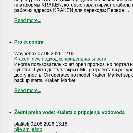
платформы KRAKEN, которые гарантируют стабильн
рабочих адресов KRAKEN для перехода: Первое ...
Read more...
Pro et contra
Waynehox
07.08.2026 12:03
Kraken: new подход конфиденциальности
Иногда пользователь хочет open прогноз, но портал н
чувство, будто доступ закрыт. Мы разработали ресур
доступность. Он operates по model Kraken Market зерка
backup starts. Kraken Market
Read more...
Žedni preko vode: Kušeta o pripojenju vodovoda
platitelj
02.08.2026 13:18
nije smiješno