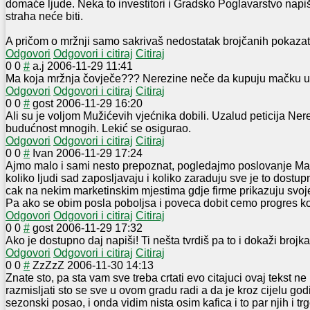
domaće ljude. Neka to investitori i Gradsko Poglavarstvo napi
straha neće biti.
A pričom o mržnji samo sakrivaš nedostatak brojčanih pokazat
Odgovori
Odgovori i citiraj
Citiraj
0
0
#
a.j
2006-11-29 11:41
Ma koja mržnja čovječe??? Nerezine neče da kupuju mačku u
Odgovori
Odgovori i citiraj
Citiraj
0
0
#
gost
2006-11-29 16:20
Ali su je voljom Mužićevih vjećnika dobili. Uzalud peticija Ner
budućnost mnogih. Lekić se osigurao.
Odgovori
Odgovori i citiraj
Citiraj
0
0
#
Ivan
2006-11-29 17:24
Ajmo malo i sami nesto prepoznat, pogledajmo poslovanje Mar
koliko ljudi sad zaposljavaju i koliko zaraduju sve je to dostup
cak na nekim marketinskim mjestima gdje firme prikazuju svoje
Pa ako se obim posla poboljsa i poveca dobit cemo progres koji
Odgovori
Odgovori i citiraj
Citiraj
0
0
#
gost
2006-11-29 17:32
Ako je dostupno daj napiši! Ti nešta tvrdiš pa to i dokaži brojk
Odgovori
Odgovori i citiraj
Citiraj
0
0
#
ZzZzZ
2006-11-30 14:13
Znate sto, pa sta vam sve treba crtati evo citajuci ovaj tekst
razmisljati sto se sve u ovom gradu radi a da je kroz cijelu god
sezonski posao, i onda vidim nista osim kafica i to par njih i tr