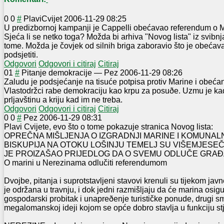
0
0
#
PlaviCvijet
2006-11-29 08:25
U predizbornoj kampanji je Cappelli obećavao referendum o 
Sjeća li se netko toga? Možda bi arhiva "Novog lista" iz svibn
tome. Možda je čovjek od silnih briga zaboravio što je obećava
podsjetiti.
Odgovori
Odgovori i citiraj
Citiraj
0
1
#
Pitanje demokracije
—
Pez
2006-11-29 08:26
Zaludu je podsjećanje na tisuće potpisa protiv Marine i obeća
Vlastodržci rabe demokraciju kao krpu za posuðe. Uzmu je ka
prljavštinu a kriju kad im ne treba.
Odgovori
Odgovori i citiraj
Citiraj
0
0
#
Pez
2006-11-29 08:31
Plavi Cvijete, evo što o tome pokazuje stranica Novog lista:
OPREČNA MIŠLJENJA O IZGRADNJI MARINE I KOMUNALN
BISKUPIJA NA OTOKU LOŠINJU TEMELJ SU VIŠEMJESE
JE PROIZAŠAO PRIJEDLOG DA O SVEMU ODLUČE GRAÐ
O marini u Nerezinama odlučiti referendumom
Dvojbe, pitanja i suprotstavljeni stavovi krenuli su tijekom jav
je održana u travnju, i dok jedni razmišljaju da će marina osigu
gospodarski probitak i unapreðenje turističke ponude, drugi sm
megalomanskoj ideji kojom se opće dobro stavlja u funkciju st