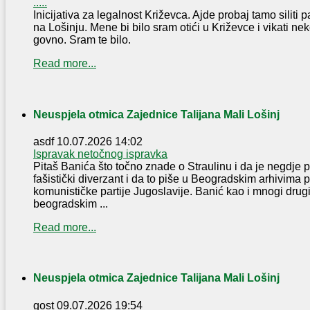
.....
Inicijativa za legalnost Križevca. Ajde probaj tamo silit
na Lošinju. Mene bi bilo sram otići u Križevce i vikati ne
govno. Sram te bilo.
Read more...
Neuspjela otmica Zajednice Talijana Mali Lošinj
asdf
10.07.2026 14:02
Ispravak netočnog ispravka
Pitaš Banića što točno znade o Straulinu i da je negdje p
fašistički diverzant i da to piše u Beogradskim arhivima 
komunističke partije Jugoslavije. Banić kao i mnogi drugi
beogradskim ...
Read more...
Neuspjela otmica Zajednice Talijana Mali Lošinj
gost
09.07.2026 19:54