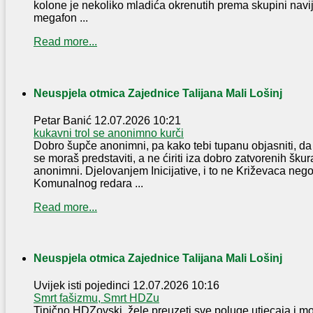
kolone je nekoliko mladića okrenutih prema skupini navij
megafon ...
Read more...
Neuspjela otmica Zajednice Talijana Mali Lošinj
Petar Banić
12.07.2026 10:21
kukavni trol se anonimno kurči
Dobro šupče anonimni, pa kako tebi tupanu objasniti, 
se moraš predstaviti, a ne ćiriti iza dobro zatvorenih škur
anonimni. Djelovanjem Inicijative, i to ne Križevaca nego
Komunalnog redara ...
Read more...
Neuspjela otmica Zajednice Talijana Mali Lošinj
Uvijek isti pojedinci
12.07.2026 10:16
Smrt fašizmu, Smrt HDZu
Tipično HDZovski, žele preuzeti sve poluge utjecaja i moći