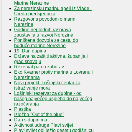
Marine Nerezine
Za nerezinsku marinu apeli iz Vlade i
Ureda predsjednika
Razgovor s povodom o marini
Nerezine
Godine neplodnih rasprava
zaustavljaju razvoj Nerezina
Poništena dozvola za cestu do
buduće marine Nerezine
19. Dan dupina
Država na zaštiti aktivna, županija i
grad spavaju
Rezervat pao u zaborav
Eko Kvarner protiv marina u Lovranu i
Nerezinama
Novi projekt: Lošinjski centar za
istraživanje mora
Lošinjski rezervat za dupine - od
našeg najvećeg uspjeha do najvećeg
razočaranja
Plastika
Izložba "Out of the blue"
Dan s dupinima
Aktivnost udruge Plavi svijet
Plavi svijet obilježio desetu godišnjicu