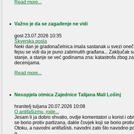
Read more...
Važno je da se zagađenje ne vidi
gost
23.07.2026 10:35
Škverska posla
Neki dan je gradonačelnica imala sastanak u svezi oneč
fejsu se vidi da je puno zabrinutih građana... Zaključak s
stanje, a stanje se već godinama zna: katastrofa zbog za
decenijama.
Read more...
Neuspjela otmica Zajednice Talijana Mali Lošinj
hranitelj tuljana
20.07.2026 10:08
O antifašizmu, rode...
Jesam li ja dobro shvatio, ovdje komentatori u korist i o
se borio protiv partizana, dakle čovjek koji se borio proti
Otoku, a navodni antifašisti, navodni zato što navodno p
o ...