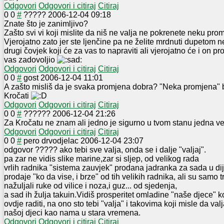
Odgovori
Odgovori i citiraj
Citiraj
0
0
#
?????
2006-12-04 09:18
Znate što je zanimljivo?
Zašto svi vi koji mislite da niš ne valja ne pokrenete neku pr
Vjerojatno zato jer ste ljenčine pa ne želite mrdnuti dupetom 
drugi čovjek koji će za vas to napraviti ali vjerojatno će i on pro
vas zadovoljio
Odgovori
Odgovori i citiraj
Citiraj
0
0
#
gost
2006-12-04 11:01
A zašto misliš da je svaka promjena dobra? "Neka promjena" bi
Kročati
Odgovori
Odgovori i citiraj
Citiraj
0
0
#
??????
2006-12-04 21:26
Za Kročatu ne znam ali jedno je sigurno u tvom stanu jedna ve
Odgovori
Odgovori i citiraj
Citiraj
0
0
#
pero drvodjelac
2006-12-04 23:07
odgovor ????? ako tebi sve valja, onda se i dalje "valjaj".
pa zar ne vidis slike marine,zar si sljep, od velikog rada
vrlih radnika "sistema zauvjek" prodana jadranka za sada u dij
prodaje "ko da vise, i brze" od tih velikih radnika, ali su samo t
nažuljali ruke od vilice i noza,i guz... od sjedenja,
a sad ih žulja takuin.Vidiš prosperitet omladine "naše djece" koj
ovdje raditi, na ono sto tebi "valja" i takovima koji misle da val
našoj djeci kao nama u stara vremena.
Odgovori
Odgovori i citiraj
Citiraj