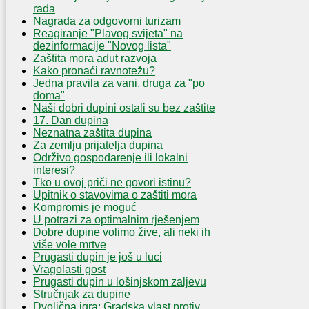
rada
Nagrada za odgovorni turizam
Reagiranje "Plavog svijeta" na
dezinformacije "Novog lista"
Zaštita mora adut razvoja
Kako pronaći ravnotežu?
Jedna pravila za vani, druga za "po
doma"
Naši dobri dupini ostali su bez zaštite
17. Dan dupina
Neznatna zaštita dupina
Za zemlju prijatelja dupina
Održivo gospodarenje ili lokalni
interesi?
Tko u ovoj priči ne govori istinu?
Upitnik o stavovima o zaštiti mora
Kompromis je moguć
U potrazi za optimalnim rješenjem
Dobre dupine volimo žive, ali neki ih
više vole mrtve
Prugasti dupin je još u luci
Vragolasti gost
Prugasti dupin u lošinjskom zaljevu
Stručnjak za dupine
Dvolična igra: Gradska vlast protiv