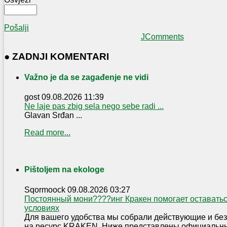
Pošalji
JComments
● ZADNJI KOMENTARI
Važno je da se zagađenje ne vidi
gost
09.08.2026 11:39
Ne laje pas zbig sela nego sebe radi ...
Glavan Srđan ...
Read more...
Pištoljem na ekologe
Sqormoock
09.08.2026 03:27
Постоянный мони????инг Кракен помогает оставать
условиях
Для вашего удобства мы собрали действующие и бе
на ресурс KRAKEN. Ниже представлены официальны