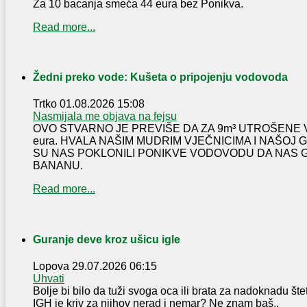
Za 10 bacanja smeća 44 eura bez Ponikva.
Read more...
Žedni preko vode: Kušeta o pripojenju vodovoda
Trtko
01.08.2026 15:08
Nasmijala me objava na fejsu
OVO STVARNO JE PREVIŠE DA ZA 9m³ UTROŠENE 
eura. HVALA NAŠIM MUDRIM VJEČNICIMA I NAŠOJ
SU NAS POKLONILI PONIKVE VODOVODU DA NAS 
BANANU.
Read more...
Guranje deve kroz ušicu igle
Lopova
29.07.2026 06:15
Uhvati
Bolje bi bilo da tuži svoga oca ili brata za nadoknadu šte
IGH je kriv za njihov nerad i nemar? Ne znam baš..