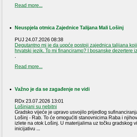
Read more...
Neuspjela otmica Zajednice Talijana Mali Lošinj
PUJ
24.07.2026 08:38
Degutantno mi je da uopće postoji zajednica talijana koji
hrvatski jezik. To mi financiramo? I bosanske dezertere 
.
Read more...
Važno je da se zagađenje ne vidi
RDx
23.07.2026 13:01
Lošinjani su nebitni
Gradsko vijeće je upravo usvojilo prijedlog sufinanciranja
Lošinj - Rab. To će omogućiti stanovnicima Raba i njih
izlete na otok Lošinj. U materijalima uz točku gradskog v
inicijativu ...