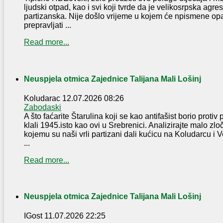
ljudski otpad, kao i svi koji tvrde da je velikosrpska agres
partizanska. Nije došlo vrijeme u kojem će npismene op
prepravljati ...
Read more...
Neuspjela otmica Zajednice Talijana Mali Lošinj
Koludarac
12.07.2026 08:26
Zabodaski
A što faćarite Štarulina koji se kao antifašist borio protiv
klali 1945.isto kao ovi u Srebrenici. Analizirajte malo zl
kojemu su naši vrli partizani dali kućicu na Koludarcu i 
...
Read more...
Neuspjela otmica Zajednice Talijana Mali Lošinj
IGost
11.07.2026 22:25