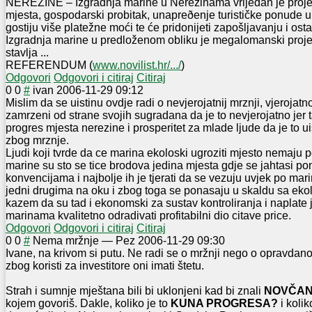
NEREZINE – Izgradnja marine u Nerezinama vrijedan je projekt
mjesta, gospodarski probitak, unapreðenje turističke ponude 
gostiju više platežne moći te će pridonijeti zapošljavanju i ost
Izgradnja marine u predloženom obliku je megalomanski proje
stavlja ...
REFERENDUM (
www.novilist.hr/.../
)
Odgovori
Odgovori i citiraj
Citiraj
0
0
#
ivan
2006-11-29 09:12
Mislim da se uistinu ovdje radi o nevjerojatnij mrznji, vjerojatno
zamrzeni od strane svojih sugradana da je to nevjerojatno jer 
progres mjesta nerezine i prosperitet za mlade ljude da je to ui
zbog mrznje.
Ljudi koji tvrde da ce marina ekoloski ugroziti mjesto nemaju
marine su sto se tice brodova jedina mjesta gdje se jahtasi p
konvencijama i najbolje ih je tjerati da se vezuju uvjek po mar
jedni drugima na oku i zbog toga se ponasaju u skaldu sa eko
kazem da su tad i ekonomski za sustav kontroliranja i naplate
marinama kvalitetno odradivati profitabilni dio citave price.
Odgovori
Odgovori i citiraj
Citiraj
0
0
#
Nema mržnje
—
Pez
2006-11-29 09:30
Ivane, na krivom si putu. Ne radi se o mržnji nego o opravda
zbog koristi za investitore oni imati štetu.
Strah i sumnje mještana bili bi uklonjeni kad bi znali
NOVČANI
kojem govoriš. Dakle, koliko je to
KUNA PROGRESA?
i koli