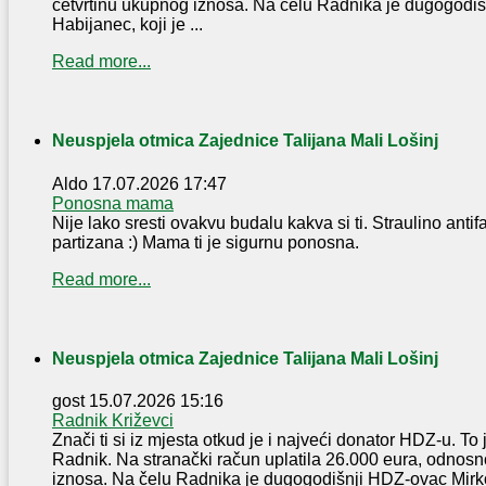
četvrtinu ukupnog iznosa. Na čelu Radnika je dugogodi
Habijanec, koji je ...
Read more...
Neuspjela otmica Zajednice Talijana Mali Lošinj
Aldo
17.07.2026 17:47
Ponosna mama
Nije lako sresti ovakvu budalu kakva si ti. Straulino antifa
partizana :) Mama ti je sigurnu ponosna.
Read more...
Neuspjela otmica Zajednice Talijana Mali Lošinj
gost
15.07.2026 15:16
Radnik Križevci
Znači ti si iz mjesta otkud je i najveći donator HDZ-u. To 
Radnik. Na stranački račun uplatila 26.000 eura, odnosn
iznosa. Na čelu Radnika je dugogodišnji HDZ-ovac Mirko