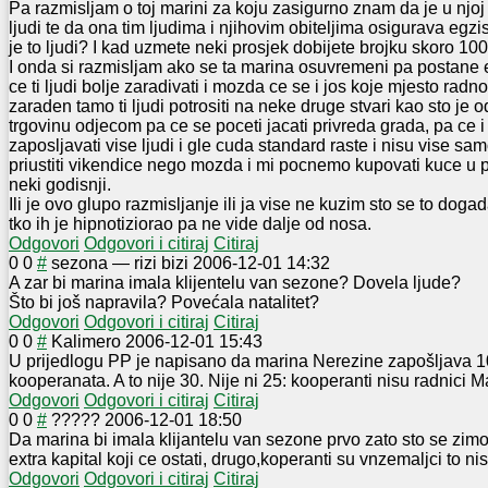
Pa razmisljam o toj marini za koju zasigurno znam da je u njo
ljudi te da ona tim ljudima i njihovim obiteljima osigurava egzi
je to ljudi? I kad uzmete neki prosjek dobijete brojku skoro 100
I onda si razmisljam ako se ta marina osuvremeni pa postane 
ce ti ljudi bolje zaradivati i mozda ce se i jos koje mjesto radno
zaraden tamo ti ljudi potrositi na neke druge stvari kao sto je od
trgovinu odjecom pa ce se poceti jacati privreda grada, pa ce i ti
zaposljavati vise ljudi i gle cuda standard raste i nisu vise sam
priustiti vikendice nego mozda i mi pocnemo kupovati kuce 
neki godisnji.
Ili je ovo glupo razmisljanje ili ja vise ne kuzim sto se to dog
tko ih je hipnotiziorao pa ne vide dalje od nosa.
Odgovori
Odgovori i citiraj
Citiraj
0
0
#
sezona
—
rizi bizi
2006-12-01 14:32
A zar bi marina imala klijentelu van sezone? Dovela ljude?
Što bi još napravila? Povećala natalitet?
Odgovori
Odgovori i citiraj
Citiraj
0
0
#
Kalimero
2006-12-01 15:43
U prijedlogu PP je napisano da marina Nerezine zapošljava 10
kooperanata. A to nije 30. Nije ni 25: kooperanti nisu radnici M
Odgovori
Odgovori i citiraj
Citiraj
0
0
#
?????
2006-12-01 18:50
Da marina bi imala klijantelu van sezone prvo zato sto se zimov
extra kapital koji ce ostati, drugo,koperanti su vnzemaljci to nis
Odgovori
Odgovori i citiraj
Citiraj