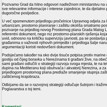
Pozivamo Grad da hitno odgovori nadležnom ministarstvu na up
sve relevantne informacije i interese zajednice, te da djelat
dugoročne posljedice.
U već spomenutom prijedlogu pročelnice Upravnog odjela za 
urbanizam, prostorno planiranje i zaštitu okoliša smatramo p
pozivanje na prijedlog novog Prostornog plana Grada Malog Lo
referentni dokument, nego niz prostorno-planskih rješenja koj
uvid, odnosno na kritičku superviziju javnosti, pa se postavlja
građanima o važnosti njihovih primjedbi i prijedloga šalje naru
argumentaciji koristi nedovršeni dokument.
Podsjećamo također na oko dvije tisuće potpisa protiv marine
gostiju od čijeg boravka u Nerezinama ti građani žive, na obe
sami građani odlučili o strategiji razvoja svoga mjesta, te na te
dupina na Mediteranu koji obuhvaća i akvatorij Nerezina, a za 
prijedlogom prostornog plana predlaže smanjenje stupnja zašti
zaštićenog krajobraza.
Odbijamo da se o razvojnoj strategiji odlučuje šutnjom i traži
Poglavarstva o toj temi.
Komentari: