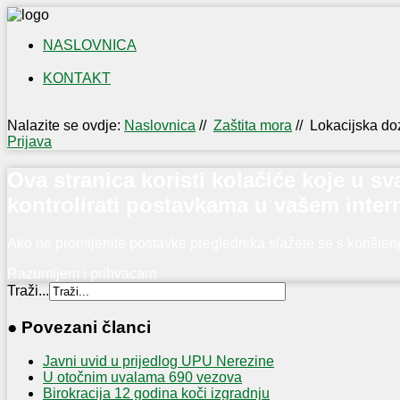
NASLOVNICA
KONTAKT
IZLOŽBA
NAŠI
Nalazite se ovdje:
Naslovnica
//
Zaštita mora
//
Lokacijska do
OTOČANI
Prijava
U
PRVOM
Ova stranica koristi kolačiće koje u 
SVJETSKOM
kontrolirati postavkama u vašem inter
RATU
Ako ne promijenite postavke preglednika slažete se s korište
Razumijem i prihvacam
Traži...
● Povezani članci
Javni uvid u prijedlog UPU Nerezine
U otočnim uvalama 690 vezova
Birokracija 12 godina koči izgradnju