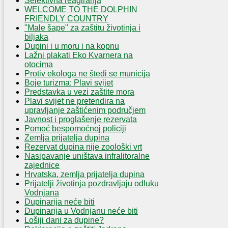
Selektivna reagiranja
WELCOME TO THE DOLPHIN
FRIENDLY COUNTRY
"Male šape" za zaštitu životinja i
biljaka
Dupini i u moru i na kopnu
Lažni plakati Eko Kvarnera na
otocima
Protiv ekologa ne štedi se municija
Boje turizma: Plavi svijet
Predstavka u vezi zaštite mora
Plavi svijet ne pretendira na
upravljanje zaštićenim područjem
Javnost i proglašenje rezervata
Pomoć bespomoćnoj policiji
Zemlja prijatelja dupina
Rezervat dupina nije zoološki vrt
Nasipavanje uništava infralitoralne
zajednice
Hrvatska, zemlja prijatelja dupina
Prijatelji životinja pozdravljaju odluku
Vodnjana
Dupinarija neće biti
Dupinarija u Vodnjanu neće biti
Lošiji dani za dupine?