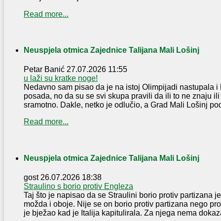
Read more...
Neuspjela otmica Zajednice Talijana Mali Lošinj
Petar Banić
27.07.2026 11:55
u laži su kratke noge!
Nedavno sam pisao da je na istoj Olimpijadi nastupala i 
posada, no da su se svi skupa pravili da ili to ne znaju ili
sramotno. Dakle, netko je odlučio, a Grad Mali Lošinj pod
Read more...
Neuspjela otmica Zajednice Talijana Mali Lošinj
gost
26.07.2026 18:38
Straulino s borio protiv Engleza
Taj što je napisao da se Straulini borio protiv partizana je 
možda i oboje. Nije se on borio protiv partizana nego pr
je bježao kad je Italija kapitulirala. Za njega nema dokaza 