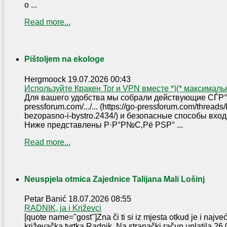
o ...
Read more...
Pištoljem na ekologe
Hergmoock
19.07.2026 00:43
Используйте Кракен Tor и VPN вместе *)(* максимал
Для вашего удобства мы собрали действующие СЃР°Р
pressforum.com/.../... (https://go-pressforum.com/thread
bezopasno-i-bystro.2434/) и безопасные способы вх
Ниже представлены Р·Р°Р№С‚Рё РЅР° ...
Read more...
Neuspjela otmica Zajednice Talijana Mali Lošinj
Petar Banić
18.07.2026 08:55
RADNIK, ja i Križevci
[quote name="gost"]Zna či ti si iz mjesta otkud je i najve
križevačka tvrtka Radnik. Na stranački račun uplatila 2