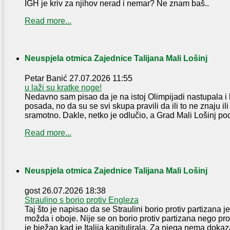
IGH je kriv za njihov nerad i nemar? Ne znam baš..
Read more...
Neuspjela otmica Zajednice Talijana Mali Lošinj
Petar Banić
27.07.2026 11:55
u laži su kratke noge!
Nedavno sam pisao da je na istoj Olimpijadi nastupala i 
posada, no da su se svi skupa pravili da ili to ne znaju ili
sramotno. Dakle, netko je odlučio, a Grad Mali Lošinj pod
Read more...
Neuspjela otmica Zajednice Talijana Mali Lošinj
gost
26.07.2026 18:38
Straulino s borio protiv Engleza
Taj što je napisao da se Straulini borio protiv partizana je 
možda i oboje. Nije se on borio protiv partizana nego pr
je bježao kad je Italija kapitulirala. Za njega nema dokaza 