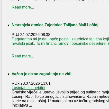
Read more...
Neuspjela otmica Zajednice Talijana Mali Lošinj
PUJ
24.07.2026 08:38
Degutantno mi je da uopće postoji zajednica talijana koji
hrvatski jezik. To mi financiramo? I bosanske dezertere 
.
Read more...
Važno je da se zagađenje ne vidi
RDx
23.07.2026 13:01
Lošinjani su nebitni
Gradsko vijeće je upravo usvojilo prijedlog sufinanciranja
Lošinj - Rab. To će omogućiti stanovnicima Raba i njih
izlete na otok Lošinj. U materijalima uz točku gradskog v
inicijativu ...