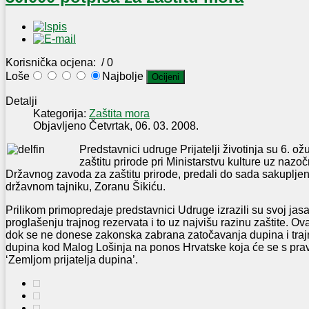
Korisnička ocjena:
/ 0
Loše
Najbolje
Detalji
Kategorija:
Zaštita mora
Objavljeno Četvrtak, 06. 03. 2008.
Predstavnici udruge Prijatelji životinja su 6. ož
zaštitu prirode pri Ministarstvu kulture uz nazo
Državnog zavoda za zaštitu prirode, predali do sada sakupljen
državnom tajniku, Zoranu Šikiću.
Prilikom primopredaje predstavnici Udruge izrazili su svoj jas
proglašenju trajnog rezervata i to uz najvišu razinu zaštite. Ova
dok se ne donese zakonska zabrana zatočavanja dupina i trajn
dupina kod Malog Lošinja na ponos Hrvatske koja će se s pra
‘Zemljom prijatelja dupina’.