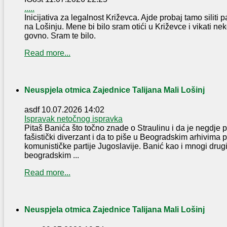
.....
Inicijativa za legalnost Križevca. Ajde probaj tamo silit
na Lošinju. Mene bi bilo sram otići u Križevce i vikati ne
govno. Sram te bilo.
Read more...
Neuspjela otmica Zajednice Talijana Mali Lošinj
asdf
10.07.2026 14:02
Ispravak netočnog ispravka
Pitaš Banića što točno znade o Straulinu i da je negdje p
fašistički diverzant i da to piše u Beogradskim arhivima 
komunističke partije Jugoslavije. Banić kao i mnogi drugi
beogradskim ...
Read more...
Neuspjela otmica Zajednice Talijana Mali Lošinj