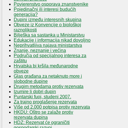
Povjerenstvo osporava znanstvenike
Pojedinačni ili interesi budućih
generacija?
Dupini između interesnih skupina
Obveze iz Konvencije o biološkoj
raznolikosti
Bilješka sa sastanka u Ministarstvu
Edukacije i informacija nikad dovoljno
Neprihvatljiva najava ministarstva
Znanje, neznanje i većina
Područja od specijalnog interesa za
zaštitu
Hrvatska bi kršila međunarodne
obveze
Glas građana za netaknuto more i
slobodne dupine
Drugim metodama protiv rezervata
Izumire li dobri dupin
Puntarski fuoj, studeni 2007.
Za trajno proglašenje rezervata
Više od 2.000 potpisa protiv rezervata
HKDU: Oštro se zalaže protiv
rezervata dupina
HDZ: Rezervat će ograničiti
gospodarski razvoj