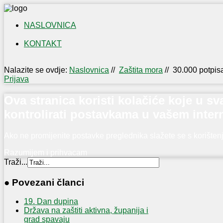
NASLOVNICA
KONTAKT
IZLOŽBA
NAŠI
Nalazite se ovdje:
Naslovnica
//
Zaštita mora
//
30.000 potpisa
OTOČANI
Prijava
U
PRVOM
Ova stranica koristi kolačiće koje u 
SVJETSKOM
kontrolirati postavkama u vašem inter
RATU
Ako ne promijenite postavke preglednika slažete se s korište
Razumijem i prihvacam
Traži...
● Povezani članci
19. Dan dupina
Država na zaštiti aktivna, županija i
grad spavaju