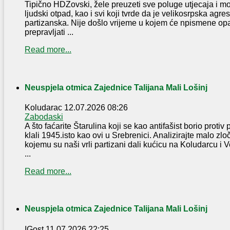
Tipično HDZovski, žele preuzeti sve poluge utjecaja i moći
ljudski otpad, kao i svi koji tvrde da je velikosrpska agres
partizanska. Nije došlo vrijeme u kojem će npismene op
prepravljati ...
Read more...
Neuspjela otmica Zajednice Talijana Mali Lošinj
Koludarac
12.07.2026 08:26
Zabodaski
A što faćarite Štarulina koji se kao antifašist borio protiv
klali 1945.isto kao ovi u Srebrenici. Analizirajte malo zl
kojemu su naši vrli partizani dali kućicu na Koludarcu i 
...
Read more...
Neuspjela otmica Zajednice Talijana Mali Lošinj
IGost
11.07.2026 22:25