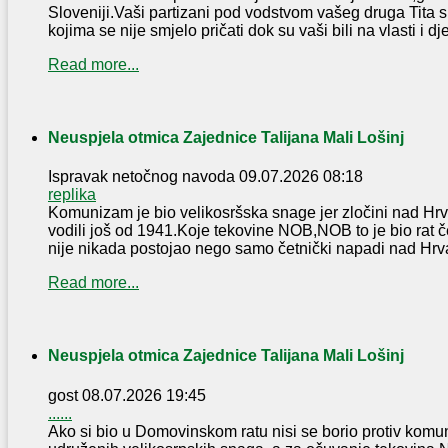
Sloveniji.Vaši partizani pod vodstvom vašeg druga Tita s
kojima se nije smjelo pričati dok su vaši bili na vlasti i djec
Read more...
Neuspjela otmica Zajednice Talijana Mali Lošinj
Ispravak netočnog navoda
09.07.2026 08:18
replika
Komunizam je bio velikosršska snage jer zločini nad Hr
vodili još od 1941.Koje tekovine NOB,NOB to je bio rat 
nije nikada postojao nego samo četnički napadi nad Hrv
Read more...
Neuspjela otmica Zajednice Talijana Mali Lošinj
gost
08.07.2026 19:45
......
Ako si bio u Domovinskom ratu nisi se borio protiv komun