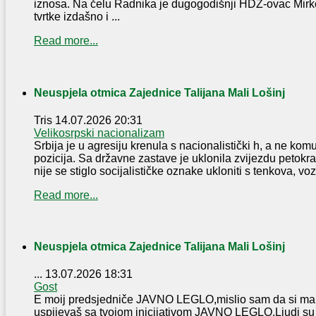
iznosa. Na čelu Radnika je dugogodišnji HDZ-ovac Mirko
tvrtke izdašno i ...
Read more...
Neuspjela otmica Zajednice Talijana Mali Lošinj
Tris
14.07.2026 20:31
Velikosrpski nacionalizam
Srbija je u agresiju krenula s nacionalistički h, a ne komu
pozicija. Sa državne zastave je uklonila zvijezdu petokra
nije se stiglo socijalističke oznake ukloniti s tenkova, vozi
Read more...
Neuspjela otmica Zajednice Talijana Mali Lošinj
...
13.07.2026 18:31
Gost
E moij predsjedniče JAVNO LEGLO,mislio sam da si malo 
uspijevaš sa tvojom inicijativom JAVNO LEGLO.Ljudi su t