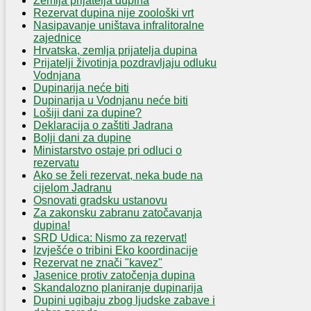
Zemlja prijatelja dupina
Rezervat dupina nije zoološki vrt
Nasipavanje uništava infralitoralne
zajednice
Hrvatska, zemlja prijatelja dupina
Prijatelji životinja pozdravljaju odluku
Vodnjana
Dupinarija neće biti
Dupinarija u Vodnjanu neće biti
Lošiji dani za dupine?
Deklaracija o zaštiti Jadrana
Bolji dani za dupine
Ministarstvo ostaje pri odluci o
rezervatu
Ako se želi rezervat, neka bude na
cijelom Jadranu
Osnovati gradsku ustanovu
Za zakonsku zabranu zatočavanja
dupina!
SRD Udica: Nismo za rezervat!
Izvješće o tribini Eko koordinacije
Rezervat ne znači "kavez"
Jasenice protiv zatočenja dupina
Skandalozno planiranje dupinarija
Dupini ugibaju zbog ljudske zabave i