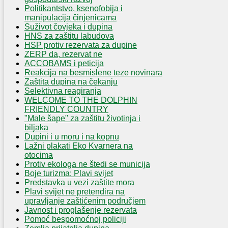
Politikantstvo, ksenofobija i
manipulacija činjenicama
Suživot čovjeka i dupina
HNS za zaštitu labudova
HSP protiv rezervata za dupine
ZERP da, rezervat ne
ACCOBAMS i peticija
Reakcija na besmislene teze novinara
Zaštita dupina na čekanju
Selektivna reagiranja
WELCOME TO THE DOLPHIN
FRIENDLY COUNTRY
"Male šape" za zaštitu životinja i
biljaka
Dupini i u moru i na kopnu
Lažni plakati Eko Kvarnera na
otocima
Protiv ekologa ne štedi se municija
Boje turizma: Plavi svijet
Predstavka u vezi zaštite mora
Plavi svijet ne pretendira na
upravljanje zaštićenim područjem
Javnost i proglašenje rezervata
Pomoć bespomoćnoj policiji