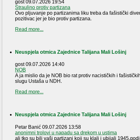
gost
09.07.2026 19:54
Straulino protiv partizana
Ovo pljuvanje po partizanima liku treba da fašistički div
pozitivac jer je bio protiv partizana.
Read more...
Neuspjela otmica Zajednice Talijana Mali Lošinj
gost
09.07.2026 14:40
NOB
A ja mislio da je NOB bio rat protiv nacističkih i fašistički
slugu Ustaša u NDH.
Read more...
Neuspjela otmica Zajednice Talijana Mali Lošinj
Petar Banić
09.07.2026 13:58
anonimni trolovi u napadu sa drekom u ustima
ali tko su bili vaši partizani koji su klali i ubijali 1945,g