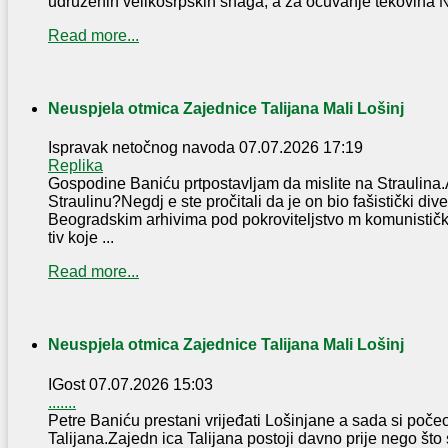
udruženih velikosrpskih snaga, a za očuvanje tekovina NOB
Read more...
Neuspjela otmica Zajednice Talijana Mali Lošinj
Ispravak netočnog navoda
07.07.2026 17:19
Replika
Gospodine Baniću prtpostavljam da mislite na Straulina.
Straulinu?Negdj e ste pročitali da je on bio fašistički dive
Beogradskim arhivima pod pokroviteljstvo m komunističke
tiv koje ...
Read more...
Neuspjela otmica Zajednice Talijana Mali Lošinj
IGost
07.07.2026 15:03
.......
Petre Baniću prestani vrijeđati Lošinjane a sada si poče
Talijana.Zajedn ica Talijana postoji davno prije nego što s