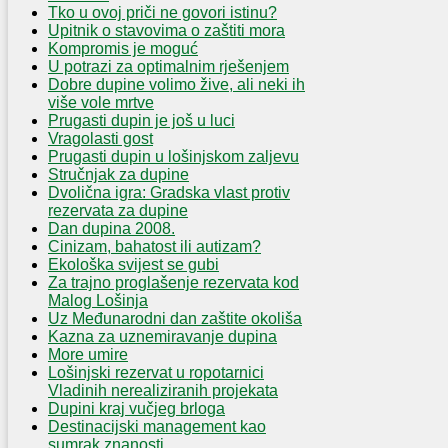
Tko u ovoj priči ne govori istinu?
Upitnik o stavovima o zaštiti mora
Kompromis je moguć
U potrazi za optimalnim rješenjem
Dobre dupine volimo žive, ali neki ih
više vole mrtve
Prugasti dupin je još u luci
Vragolasti gost
Prugasti dupin u lošinjskom zaljevu
Stručnjak za dupine
Dvolična igra: Gradska vlast protiv
rezervata za dupine
Dan dupina 2008.
Cinizam, bahatost ili autizam?
Ekološka svijest se gubi
Za trajno proglašenje rezervata kod
Malog Lošinja
Uz Međunarodni dan zaštite okoliša
Kazna za uznemiravanje dupina
More umire
Lošinjski rezervat u ropotarnici
Vladinih nerealiziranih projekata
Dupini kraj vučjeg brloga
Destinacijski management kao
sumrak znanosti