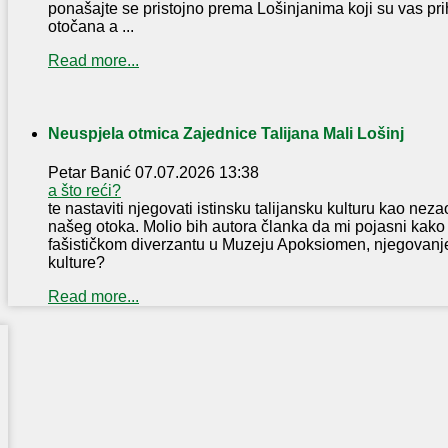
ponašajte se pristojno prema Lošinjanima koji su vas pri
otočana a ...
Read more...
Neuspjela otmica Zajednice Talijana Mali Lošinj
Petar Banić
07.07.2026 13:38
a što reći?
te nastaviti njegovati istinsku talijansku kulturu kao neza
našeg otoka. Molio bih autora članka da mi pojasni kako 
fašističkom diverzantu u Muzeju Apoksiomen, njegovanje 
kulture?
Read more...