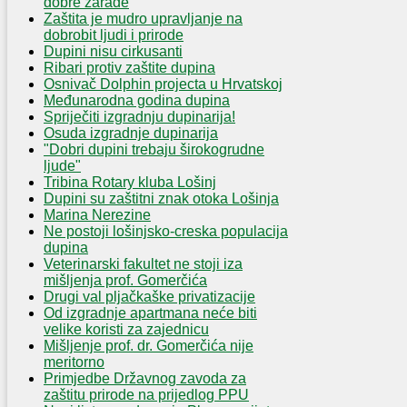
dobre zarade
Zaštita je mudro upravljanje na
dobrobit ljudi i prirode
Dupini nisu cirkusanti
Ribari protiv zaštite dupina
Osnivač Dolphin projecta u Hrvatskoj
Međunarodna godina dupina
Spriječiti izgradnju dupinarija!
Osuda izgradnje dupinarija
"Dobri dupini trebaju širokogrudne
ljude"
Tribina Rotary kluba Lošinj
Dupini su zaštitni znak otoka Lošinja
Marina Nerezine
Ne postoji lošinjsko-creska populacija
dupina
Veterinarski fakultet ne stoji iza
mišljenja prof. Gomerčića
Drugi val pljačkaške privatizacije
Od izgradnje apartmana neće biti
velike koristi za zajednicu
Mišljenje prof. dr. Gomerčića nije
meritorno
Primjedbe Državnog zavoda za
zaštitu prirode na prijedlog PPU