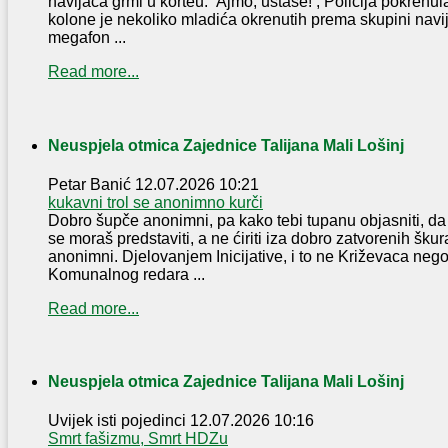
navijača grmi u korteu: ‘Ajmo, ustaše!‘; Policija pokrenu
kolone je nekoliko mladića okrenutih prema skupini navij
megafon ...
Read more...
Neuspjela otmica Zajednice Talijana Mali Lošinj
Petar Banić
12.07.2026 10:21
kukavni trol se anonimno kurči
Dobro šupče anonimni, pa kako tebi tupanu objasniti, 
se moraš predstaviti, a ne ćiriti iza dobro zatvorenih škur
anonimni. Djelovanjem Inicijative, i to ne Križevaca nego
Komunalnog redara ...
Read more...
Neuspjela otmica Zajednice Talijana Mali Lošinj
Uvijek isti pojedinci
12.07.2026 10:16
Smrt fašizmu, Smrt HDZu