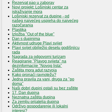
Rezervat pao u zaborav
Novi projekt: Lošinjski centar za
istraživanje mora
Lošinjski rezervat za dupine - od
našeg najvećeg uspjeha do najvećeg
razočaranja
Plastika
Izložba "Out of the blue"
Dan s dupinima
Aktivnost udruge Plavi svijet
Plavi svijet obilježio desetu godišnjicu
rada
Nagrada za odgovorni turizam
Reagiranje "Plavog svijeta" na
dezinformacije "Novog lista"
Zaštita mora adut razvoja
Kako pronaći ravnotežu?
Jedna pravila za vani, druga za "po
doma"
Naši dobri dupini ostali su bez zaštite
17. Dan dupina
Neznatna zaštita dupina
Za zemlju prijatelja dupina
Održivo gospodarenje ili lokalni
interesi?