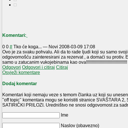
Komentari:
0
0
#
Tko će koga...
—
Novi
2008-03-09 17:08
Ovo je za svaku pohvalu. Ali da to rade ljudi koji su samo svo
odgovornošću zainteresirani za rezervat , a domaći su protiv. E
samo u zatucanim vukojebinama kao ova!!!!!!!!!!!!
!!!!!!!!!!!!!!!
!!!!!!!!!
Odgovori
Odgovori i citiraj
Citiraj
Osvježi komentare
Dodaj komentar
Komentari koji nemaju veze s temom članka uz koji su uneseni
"off topic" komentara mogu se koristiti stranice SVAŠTARA
SATIRIČKI PRILOZI. Uredništvo ne snosi odgovornost za sadr
Ime
Naslov (obavezno)