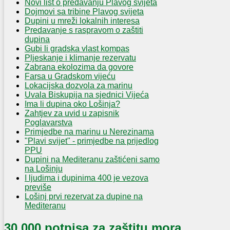
Novi list o predavanju Plavog svijeta
Dojmovi sa tribine Plavog svijeta
Dupini u mreži lokalnih interesa
Predavanje s raspravom o zaštiti
dupina
Gubi li gradska vlast kompas
Pljeskanje i klimanje rezervatu
Zabrana ekolozima da govore
Farsa u Gradskom vijeću
Lokacijska dozvola za marinu
Uvala Biskupija na sjednici Vijeća
Ima li dupina oko Lošinja?
Zahtjev za uvid u zapisnik
Poglavarstva
Primjedbe na marinu u Nerezinama
"Plavi svijet" - primjedbe na prijedlog
PPU
Dupini na Mediteranu zaštićeni samo
na Lošinju
I ljudima i dupinima 400 je vezova
previše
Lošinj prvi rezervat za dupine na
Mediteranu
30.000 potpisa za zaštitu mora