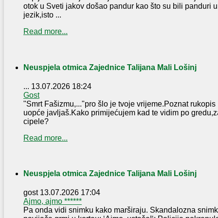
otok u Sveti jakov došao pandur kao što su bili panduri u J
jezik,isto ...
Read more...
Neuspjela otmica Zajednice Talijana Mali Lošinj
...
13.07.2026 18:24
Gost
"Smrt Fašizmu,..."pro šlo je tvoje vrijeme.Poznat rukopis
uopće javljaš.Kako primijećujem kad te vidim po gredu,z
cipele?
Read more...
Neuspjela otmica Zajednice Talijana Mali Lošinj
gost
13.07.2026 17:04
Ajmo, ajmo ******
Pa onda vidi snimku kako marširaju. Skandalozna snimka 